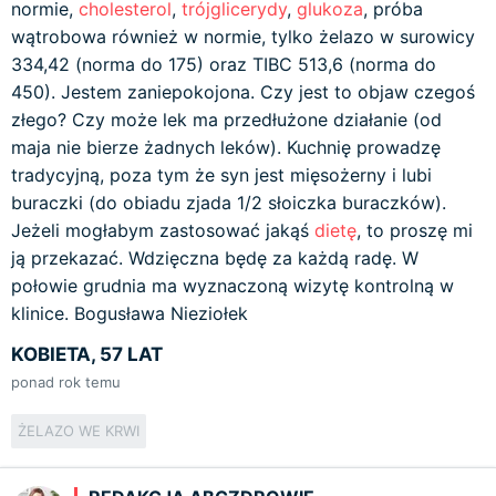
normie,
cholesterol
,
trójglicerydy
,
glukoza
, próba
wątrobowa również w normie, tylko żelazo w surowicy
334,42 (norma do 175) oraz TIBC 513,6 (norma do
450). Jestem zaniepokojona. Czy jest to objaw czegoś
złego? Czy może lek ma przedłużone działanie (od
maja nie bierze żadnych leków). Kuchnię prowadzę
tradycyjną, poza tym że syn jest mięsożerny i lubi
buraczki (do obiadu zjada 1/2 słoiczka buraczków).
Jeżeli mogłabym zastosować jakąś
dietę
, to proszę mi
ją przekazać. Wdzięczna będę za każdą radę. W
połowie grudnia ma wyznaczoną wizytę kontrolną w
klinice. Bogusława Nieziołek
KOBIETA, 57 LAT
ponad rok temu
ŻELAZO WE KRWI