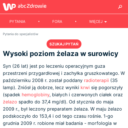
PYTANIA
FORA
WIĘCEJ
Pytania do specjalistów
SZUKAJ PYTAŃ
Wysoki poziom żelaza w surowicy
Syn (26 lat) jest po leczeniu operacyjnym guza
przestrzeni przygardłowej i zachyłka gruszkowatego. W
październiku 2008 r. został poddany
radioterapii
(35
lamp). Zniósł ją dobrze, lecz wyniki
krwi
się pogorszyły
(spadek
hemoglobiny
, białych i czerwonych ciałek oraz
żelazo
spadło do 37,4 mg/dl). Od stycznia do maja
2009 r., był leczony preparatem żelaza. W maju żelazo
podskoczyło do 153,4 i od tego czasu rośnie. 1-go
grudnia 2009 r. robione miał badania - morfologia w