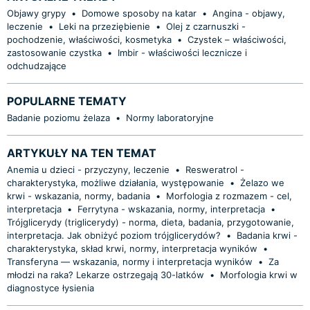
Objawy grypy
•
Domowe sposoby na katar
•
Angina - objawy,
leczenie
•
Leki na przeziębienie
•
Olej z czarnuszki -
pochodzenie, właściwości, kosmetyka
•
Czystek – właściwości,
zastosowanie czystka
•
Imbir - właściwości lecznicze i
odchudzające
POPULARNE TEMATY
Badanie poziomu żelaza
•
Normy laboratoryjne
ARTYKUŁY NA TEN TEMAT
Anemia u dzieci - przyczyny, leczenie
•
Resweratrol -
charakterystyka, możliwe działania, występowanie
•
Żelazo we
krwi - wskazania, normy, badania
•
Morfologia z rozmazem - cel,
interpretacja
•
Ferrytyna - wskazania, normy, interpretacja
•
Trójglicerydy (triglicerydy) - norma, dieta, badania, przygotowanie,
interpretacja. Jak obniżyć poziom trójglicerydów?
•
Badania krwi -
charakterystyka, skład krwi, normy, interpretacja wyników
•
Transferyna — wskazania, normy i interpretacja wyników
•
Za
młodzi na raka? Lekarze ostrzegają 30-latków
•
Morfologia krwi w
diagnostyce łysienia