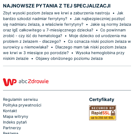
NAJNOWSZE PYTANIA Z TEJ SPECJALIZACJI
Zbyt wysoki poziom żelaza we krwi a zaburzenia nastroju
•
Jak
bardzo szkodzi nadmiar ferrytyny?
•
Jak najbezpieczniej pozbyć
się nadmiaru żelaza, a właściwie ferrytyny?
•
Jakie są normy żelaza
oraz IgE całkowitego u 7-miesięcznego dziecka?
•
Co powinnam
zrobić - czy iść do hematologa?
•
Moje dziecko od urodzenia ma
problem z żelazem - dlaczego?
•
Co oznacza niski poziom żelaza w
surowicy u niemowlaka?
•
Dlaczego mam tak niski poziom żelaza
we krwi w 3 miesiące po porodzie?
•
Wysoka hemoglobina przy
niskim żelazie
•
Objawy obniżonego poziomu żelaza
Certyfikaty
Regulamin serwisu
Polityka prywatności
Kontakt
Mapa witryny
Indeks pytań
Partnerzy
Reklama