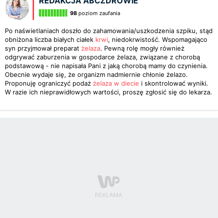
REDAKCJA ABCZDROWIE
98
poziom zaufania
Po naświetlaniach doszło do zahamowania/uszkodzenia szpiku, stąd
obniżona liczba białych ciałek
krwi
, niedokrwistość. Wspomagająco
syn przyjmował preparat
żelaza
. Pewną rolę mogły również
odgrywać zaburzenia w gospodarce żelaza, związane z chorobą
podstawową - nie napisała Pani z jaką chorobą mamy do czynienia.
Obecnie wydaje się, że organizm nadmiernie chłonie żelazo.
Proponuję ograniczyć podaż
żelaza w diecie
i skontrolować wyniki.
W razie ich nieprawidłowych wartości, proszę zgłosić się do lekarza.