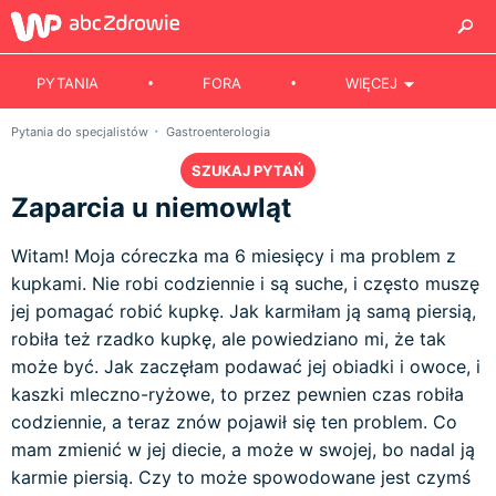
PYTANIA
FORA
WIĘCEJ
Pytania do specjalistów
Gastroenterologia
SZUKAJ PYTAŃ
Zaparcia u niemowląt
Witam! Moja córeczka ma 6 miesięcy i ma problem z
kupkami. Nie robi codziennie i są suche, i często muszę
jej pomagać robić kupkę. Jak karmiłam ją samą piersią,
robiła też rzadko kupkę, ale powiedziano mi, że tak
może być. Jak zaczęłam podawać jej obiadki i owoce, i
kaszki mleczno-ryżowe, to przez pewnien czas robiła
codziennie, a teraz znów pojawił się ten problem. Co
mam zmienić w jej diecie, a może w swojej, bo nadal ją
karmie piersią. Czy to może spowodowane jest czymś