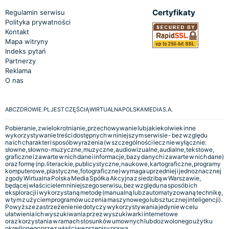
Certyfikaty
Regulamin serwisu
Polityka prywatności
Kontakt
Mapa witryny
Indeks pytań
Partnerzy
Reklama
O nas
ABCZDROWIE.PL JEST CZĘŚCIĄ WIRTUALNA POLSKA MEDIA S.A.
Pobieranie, zwielokrotnianie, przechowywanie lub jakiekolwiek inne
wykorzystywanie treści dostępnych w niniejszym serwisie - bez względu
na ich charakter i sposób wyrażenia (w szczególności lecz nie wyłącznie:
słowne, słowno-muzyczne, muzyczne, audiowizualne, audialne, tekstowe,
graficzne i zawarte w nich dane i informacje, bazy danych i zawarte w nich dane)
oraz formę (np. literackie, publicystyczne, naukowe, kartograficzne, programy
komputerowe, plastyczne, fotograficzne) wymaga uprzedniej i jednoznacznej
zgody Wirtualna Polska Media Spółka Akcyjna z siedzibą w Warszawie,
będącej właścicielem niniejszego serwisu, bez względu na sposób ich
eksploracji i wykorzystaną metodę (manualną lub zautomatyzowaną technikę,
w tym z użyciem programów uczenia maszynowego lub sztucznej inteligencji).
Powyższe zastrzeżenie nie dotyczy wykorzystywania jedynie w celu
ułatwienia ich wyszukiwania przez wyszukiwarki internetowe
oraz korzystania w ramach stosunków umownych lub dozwolonego użytku
określonego przez właściwe przepisy prawa.