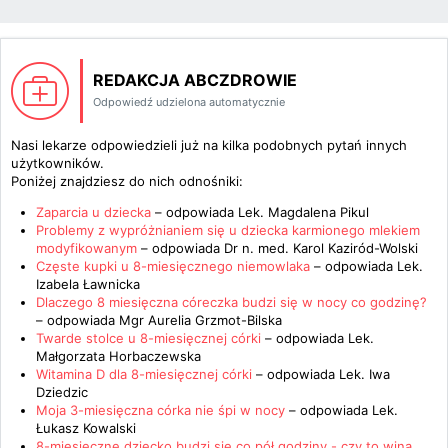
REDAKCJA ABCZDROWIE
Odpowiedź udzielona automatycznie
Nasi lekarze odpowiedzieli już na kilka podobnych pytań innych
użytkowników.
Poniżej znajdziesz do nich odnośniki:
Zaparcia u dziecka
– odpowiada
Lek. Magdalena Pikul
Problemy z wypróżnianiem się u dziecka karmionego mlekiem
modyfikowanym
– odpowiada
Dr n. med. Karol Kaziród-Wolski
Częste kupki u 8-miesięcznego niemowlaka
– odpowiada
Lek.
Izabela Ławnicka
Dlaczego 8 miesięczna córeczka budzi się w nocy co godzinę?
– odpowiada
Mgr Aurelia Grzmot-Bilska
Twarde stolce u 8-miesięcznej córki
– odpowiada
Lek.
Małgorzata Horbaczewska
Witamina D dla 8-miesięcznej córki
– odpowiada
Lek. Iwa
Dziedzic
Moja 3-miesięczna córka nie śpi w nocy
– odpowiada
Lek.
Łukasz Kowalski
8-miesięczne dziecko budzi się co pół godziny - czy to wina