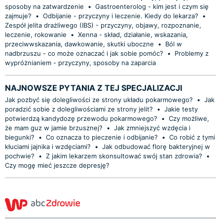
sposoby na zatwardzenie
•
Gastroenterolog - kim jest i czym się
zajmuje?
•
Odbijanie - przyczyny i leczenie. Kiedy do lekarza?
•
Zespół jelita drażliwego (IBS) - przyczyny, objawy, rozpoznanie,
leczenie, rokowanie
•
Xenna - skład, działanie, wskazania,
przeciwwskazania, dawkowanie, skutki uboczne
•
Ból w
nadbrzuszu - co może oznaczać i jak sobie pomóc?
•
Problemy z
wypróżnianiem - przyczyny, sposoby na zaparcia
NAJNOWSZE PYTANIA Z TEJ SPECJALIZACJI
Jak pozbyć się dolegliwości ze strony układu pokarmowego?
•
Jak
poradzić sobie z dolegliwościami ze strony jelit?
•
Jakie testy
potwierdzą kandydozę przewodu pokarmowego?
•
Czy możliwe,
że mam guz w jamie brzusznej?
•
Jak zmniejszyć wzdęcia i
biegunki?
•
Co oznacza to pieczenie i odbijanie?
•
Co robić z tymi
kłuciami jajnika i wzdęciami?
•
Jak odbudować florę bakteryjnej w
pochwie?
•
Z jakim lekarzem skonsultować swój stan zdrowia?
•
Czy mogę mieć jeszcze depresję?