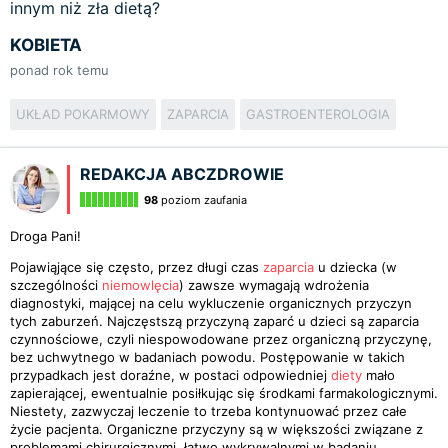
innym niż zła dietą?
KOBIETA
ponad rok temu
UKŁAD POKARMOWY
ZAPARCIA
GASTROENTEROLOGIA
REDAKCJA ABCZDROWIE
98
poziom zaufania
Droga Pani!
Pojawiąjące się często, przez długi czas
zaparcia
u dziecka (w
szczególności
niemowlęcia
) zawsze wymagają wdrożenia
diagnostyki, mającej na celu wykluczenie organicznych przyczyn
tych zaburzeń. Najczęstszą przyczyną zaparć u dzieci są zaparcia
czynnościowe, czyli niespowodowane przez organiczną przyczynę,
bez uchwytnego w badaniach powodu. Postępowanie w takich
przypadkach jest doraźne, w postaci odpowiedniej
diety
mało
zapierającej, ewentualnie posiłkując się środkami farmakologicznymi.
Niestety, zazwyczaj leczenie to trzeba kontynuować przez całe
życie pacjenta. Organiczne przyczyny są w większości związane z
problemami chirurgicznymi, łatwo wykrywalnymi w badaniu