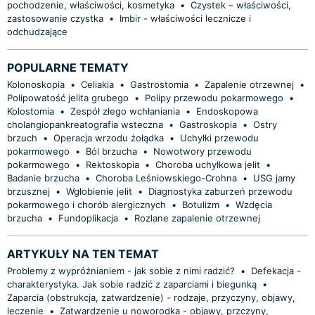
pochodzenie, właściwości, kosmetyka
•
Czystek – właściwości,
zastosowanie czystka
•
Imbir - właściwości lecznicze i
odchudzające
POPULARNE TEMATY
Kolonoskopia
•
Celiakia
•
Gastrostomia
•
Zapalenie otrzewnej
•
Polipowatość jelita grubego
•
Polipy przewodu pokarmowego
•
Kolostomia
•
Zespół złego wchłaniania
•
Endoskopowa
cholangiopankreatografia wsteczna
•
Gastroskopia
•
Ostry
brzuch
•
Operacja wrzodu żołądka
•
Uchyłki przewodu
pokarmowego
•
Ból brzucha
•
Nowotwory przewodu
pokarmowego
•
Rektoskopia
•
Choroba uchyłkowa jelit
•
Badanie brzucha
•
Choroba Leśniowskiego-Crohna
•
USG jamy
brzusznej
•
Wgłobienie jelit
•
Diagnostyka zaburzeń przewodu
pokarmowego i chorób alergicznych
•
Botulizm
•
Wzdęcia
brzucha
•
Fundoplikacja
•
Rozlane zapalenie otrzewnej
ARTYKUŁY NA TEN TEMAT
Problemy z wypróżnianiem - jak sobie z nimi radzić?
•
Defekacja -
charakterystyka. Jak sobie radzić z zaparciami i biegunką
•
Zaparcia (obstrukcja, zatwardzenie) - rodzaje, przyczyny, objawy,
leczenie
•
Zatwardzenie u noworodka - objawy, przczyny,