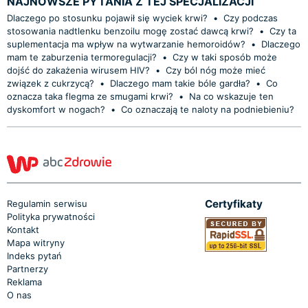
NAJNOWSZE PYTANIA Z TEJ SPECJALIZACJI
Dlaczego po stosunku pojawił się wyciek krwi?
•
Czy podczas
stosowania nadtlenku benzoilu mogę zostać dawcą krwi?
•
Czy ta
suplementacja ma wpływ na wytwarzanie hemoroidów?
•
Dlaczego
mam te zaburzenia termoregulacji?
•
Czy w taki sposób może
dojść do zakażenia wirusem HIV?
•
Czy ból nóg może mieć
związek z cukrzycą?
•
Dlaczego mam takie bóle gardła?
•
Co
oznacza taka flegma ze smugami krwi?
•
Na co wskazuje ten
dyskomfort w nogach?
•
Co oznaczają te naloty na podniebieniu?
Certyfikaty
Regulamin serwisu
Polityka prywatności
Kontakt
Mapa witryny
Indeks pytań
Partnerzy
Reklama
O nas