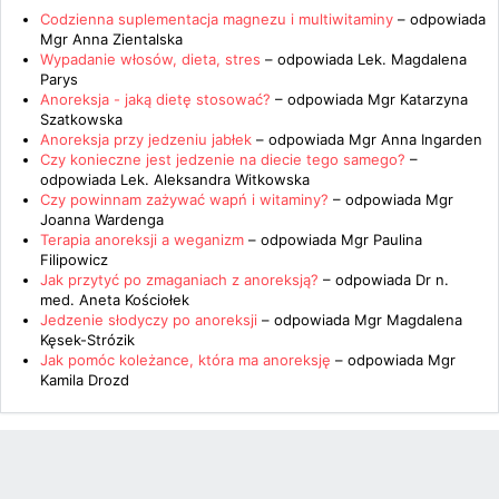
Codzienna suplementacja magnezu i multiwitaminy
– odpowiada
Mgr Anna Zientalska
Wypadanie włosów, dieta, stres
– odpowiada
Lek. Magdalena
Parys
Anoreksja - jaką dietę stosować?
– odpowiada
Mgr Katarzyna
Szatkowska
Anoreksja przy jedzeniu jabłek
– odpowiada
Mgr Anna Ingarden
Czy konieczne jest jedzenie na diecie tego samego?
–
odpowiada
Lek. Aleksandra Witkowska
Czy powinnam zażywać wapń i witaminy?
– odpowiada
Mgr
Joanna Wardenga
Terapia anoreksji a weganizm
– odpowiada
Mgr Paulina
Filipowicz
Jak przytyć po zmaganiach z anoreksją?
– odpowiada
Dr n.
med. Aneta Kościołek
Jedzenie słodyczy po anoreksji
– odpowiada
Mgr Magdalena
Kęsek-Strózik
Jak pomóc koleżance, która ma anoreksję
– odpowiada
Mgr
Kamila Drozd