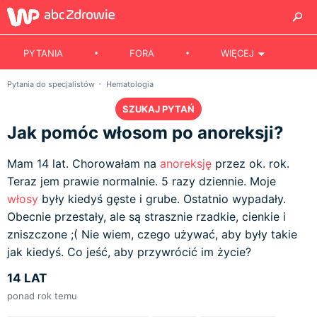
PYTANIA
FORA
WIĘCEJ
Pytania do specjalistów
Hematologia
SZUKAJ PYTAŃ
Jak pomóc włosom po anoreksji?
Mam 14 lat. Chorowałam na
anoreksję
przez ok. rok.
Teraz jem prawie normalnie. 5 razy dziennie. Moje
włosy
były kiedyś gęste i grube. Ostatnio wypadały.
Obecnie przestały, ale są strasznie rzadkie, cienkie i
zniszczone ;( Nie wiem, czego używać, aby były takie
jak kiedyś. Co jeść, aby przywrócić im życie?
14 LAT
ponad rok temu