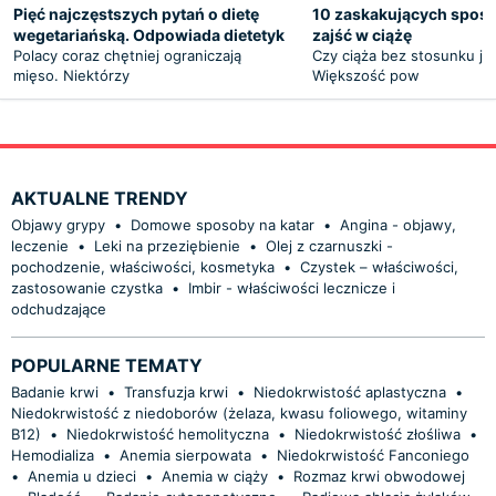
Pięć najczęstszych pytań o dietę
10 zaskakujących spos
wegetariańską. Odpowiada dietetyk
zajść w ciążę
Polacy coraz chętniej ograniczają
Czy ciąża bez stosunku je
mięso. Niektórzy
Większość pow
AKTUALNE TRENDY
Objawy grypy
•
Domowe sposoby na katar
•
Angina - objawy,
leczenie
•
Leki na przeziębienie
•
Olej z czarnuszki -
pochodzenie, właściwości, kosmetyka
•
Czystek – właściwości,
zastosowanie czystka
•
Imbir - właściwości lecznicze i
odchudzające
POPULARNE TEMATY
Badanie krwi
•
Transfuzja krwi
•
Niedokrwistość aplastyczna
•
Niedokrwistość z niedoborów (żelaza, kwasu foliowego, witaminy
B12)
•
Niedokrwistość hemolityczna
•
Niedokrwistość złośliwa
•
Hemodializa
•
Anemia sierpowata
•
Niedokrwistość Fanconiego
•
Anemia u dzieci
•
Anemia w ciąży
•
Rozmaz krwi obwodowej