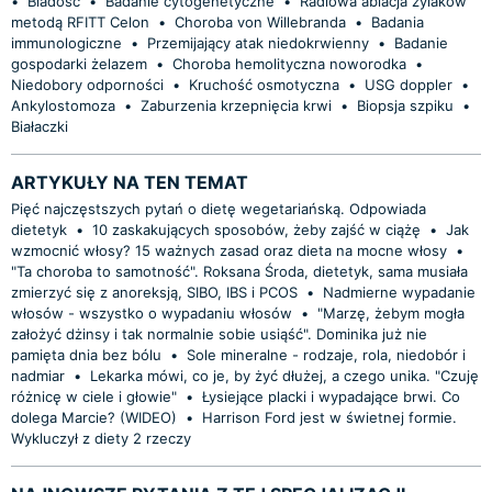
•
Bladość
•
Badanie cytogenetyczne
•
Radiowa ablacja żylaków
metodą RFITT Celon
•
Choroba von Willebranda
•
Badania
immunologiczne
•
Przemijający atak niedokrwienny
•
Badanie
gospodarki żelazem
•
Choroba hemolityczna noworodka
•
Niedobory odporności
•
Kruchość osmotyczna
•
USG doppler
•
Ankylostomoza
•
Zaburzenia krzepnięcia krwi
•
Biopsja szpiku
•
Białaczki
ARTYKUŁY NA TEN TEMAT
Pięć najczęstszych pytań o dietę wegetariańską. Odpowiada
dietetyk
•
10 zaskakujących sposobów, żeby zajść w ciążę
•
Jak
wzmocnić włosy? 15 ważnych zasad oraz dieta na mocne włosy
•
"Ta choroba to samotność". Roksana Środa, dietetyk, sama musiała
zmierzyć się z anoreksją, SIBO, IBS i PCOS
•
Nadmierne wypadanie
włosów - wszystko o wypadaniu włosów
•
"Marzę, żebym mogła
założyć dżinsy i tak normalnie sobie usiąść". Dominika już nie
pamięta dnia bez bólu
•
Sole mineralne - rodzaje, rola, niedobór i
nadmiar
•
Lekarka mówi, co je, by żyć dłużej, a czego unika. "Czuję
różnicę w ciele i głowie"
•
Łysiejące placki i wypadające brwi. Co
dolega Marcie? (WIDEO)
•
Harrison Ford jest w świetnej formie.
Wykluczył z diety 2 rzeczy