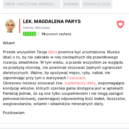
KREW I NACZYNIA KRWIONOŚNE
ANEMIA
HEMATOLOGIA
LEK. MAGDALENA PARYS
Interna
,
Warszawa
76
poziom zaufania
Witam!
Przede wszystkim Twoja
dieta
powinna być urozmaicona. Musisz
dbać o to, by nie zabrakło w niej niezbędnych dla prawidłowego
rozwoju składników. W tym wieku, a przede wszystkim ze względu
na przebytą chorobę, nie powinnaś stosować żadnych ograniczeń
dietetycznych. Ważne, by spożywać mięso, ryby, nabiał, nie
zapominając przy tym o warzywach i
owocach
.
Okresowo możesz stosować tzw.
suplementy diety
, wspomagające
kondycję włosów, których szeroka gama dostępna jest w aptekach.
Pamietaj jednak, że są one tylko uzupełnieniem i nie mogą zastąpić
pełnowarościowej, zawierającej odpowiednią ilość białek, tłuszczów,
weglowodanów, witamin i składników mineralnych diety.
Pozdrawiam