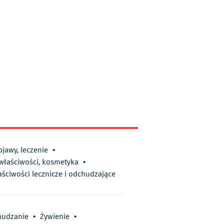
bjawy, leczenie
•
 właściwości, kosmetyka
•
aściwości lecznicze i odchudzające
hudzanie
•
Żywienie
•