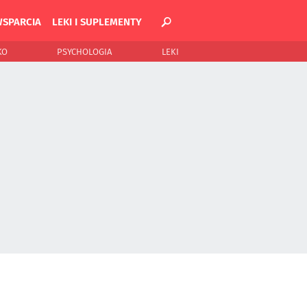
WSPARCIA
LEKI I SUPLEMENTY
KO
PSYCHOLOGIA
LEKI