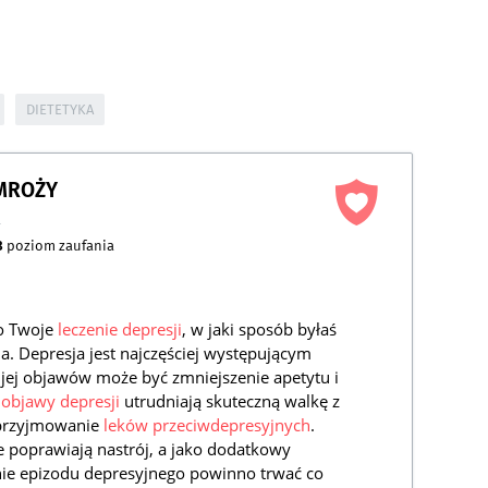
DIETETYKA
AMROŻY
a
3
poziom zaufania
ło Twoje
leczenie depresji
, w jaki sposób byłaś
na. Depresja jest najczęściej występującym
 jej objawów może być zmniejszenie apetytu i
e
objawy depresji
utrudniają skuteczną walkę z
ę przyjmowanie
leków przeciwdepresyjnych
.
re poprawiają nastrój, a jako dodatkowy
enie epizodu depresyjnego powinno trwać co