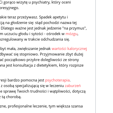
i gorąco wizytę u psychiatry, który oceni
presyjnego.
jakie teraz przeżywasz. Spadek apetytu i
kcją na głodzenie się: stąd pochodzi nazwa tej
. Dlatego ważne jest jednak jedzenie "na przymus",
m uczuciu głodu i sytości - ośrodek w
mózgu
,
rozregulowany w trakcie odchudzania się.
zbyt mała, zwiększanie jednak
wartości kalorycznej
dbywać się stopniowo. Przyjmowanie zbyt dużej
 początkowo przykre dolegliwości ze strony
jest konsultacja z dietetykiem, który rozpisze
resji bardzo pomocna jest
psychoterapia
.
z osobą specjalizującą się w leczeniu
zaburzeń
ie sprawę Twoich trudności i wątpliwości, dotyczą
z tą chorobą.
zne, profesjonalne leczenie, tym większa szansa