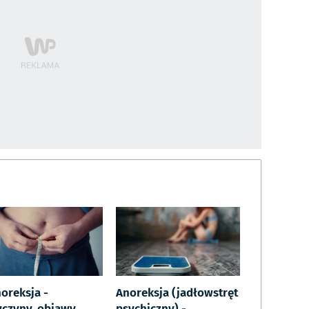
oreksja -
Anoreksja (jadłowstręt
yczyny, objawy,
psychiczny) -