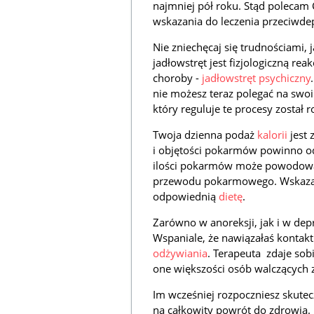
najmniej pół roku. Stąd polecam C
wskazania do leczenia przeciwde
Nie zniechęcaj się trudnościami, 
jadłowstręt jest fizjologiczną rea
choroby -
jadłowstręt psychiczny
nie możesz teraz polegać na swoi
który reguluje te procesy został 
Twoja dzienna podaż
kalorii
jest 
i objętości pokarmów powinno o
ilości pokarmów może powodować
przewodu pokarmowego. Wskazana 
odpowiednią
dietę
.
Zarówno w anoreksji, jak i w dep
Wspaniale, że nawiązałaś kontakt 
odżywiania
. Terapeuta zdaje sob
one większości osób walczących 
Im wcześniej rozpoczniesz skutec
na całkowity powrót do zdrowia.