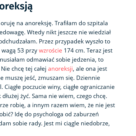
oreksją
oruję na anoreksję. Trafiłam do szpitala
edowagę. Wtedy nikt jeszcze nie wiedział
e odchudzałam. Przez przypadek wyszło to
z wagą 53 przy
wzroście
174 cm. Teraz jest
j musiałam odmawiać sobie jedzenia, to
Nie chcę tej całej
anoreksji
, ale ona jest
 że muszę jeść, zmuszam się. Dziennie
l. Ciągłe poczucie winy, ciągłe ograniczanie
ak dłużej żyć. Sama nie wiem, czego chcę.
ze robię, a innym razem wiem, że nie jest
obić? Idę do psychologa od zaburzeń
 dam sobie rady. Jest mi ciągle niedobrze,