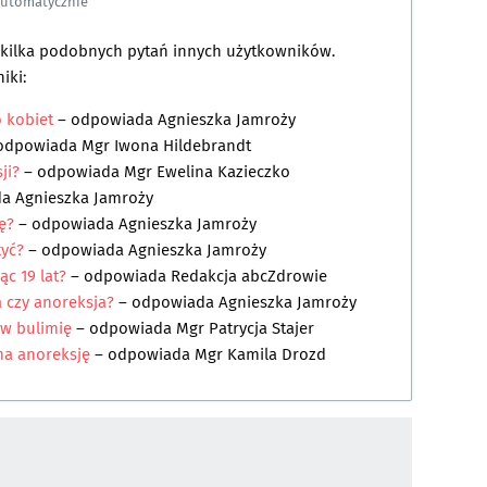
automatycznie
a kilka podobnych pytań innych użytkowników.
iki:
o kobiet
– odpowiada
Agnieszka Jamroży
odpowiada
Mgr Iwona Hildebrandt
ji?
– odpowiada
Mgr Ewelina Kazieczko
da
Agnieszka Jamroży
ę?
– odpowiada
Agnieszka Jamroży
tyć?
– odpowiada
Agnieszka Jamroży
c 19 lat?
– odpowiada
Redakcja abcZdrowie
a czy anoreksja?
– odpowiada
Agnieszka Jamroży
 w bulimię
– odpowiada
Mgr Patrycja Stajer
ma anoreksję
– odpowiada
Mgr Kamila Drozd