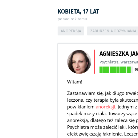
KOBIETA, 17 LAT
ponad rok temu
ANOREKSJA
ZABURZENIA ODŻYWIANIA
AGNIESZKA J
Psychiatra
,
Warszaw
9
Witam!
Zastanawiam się, jak długo trwa
leczona, czy terapia była skutecz
powikłaniem
anoreksji
. Jednym z
spadek masy ciała. Towarzysząc
anoreksją, dlatego też zaleca si
Psychiatra może zalecić leki, któ
efekt zwiększają łaknienie. Lecz