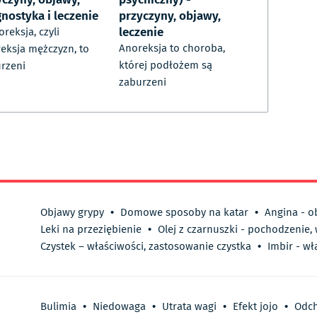
nostyka i leczenie
przyczyny, objawy,
leczenie
reksja, czyli
Anoreksja to choroba,
eksja mężczyzn, to
której podłożem są
rzeni
zaburzeni
Objawy grypy
•
Domowe sposoby na katar
•
Angina - o
Leki na przeziębienie
•
Olej z czarnuszki - pochodzenie,
Czystek – właściwości, zastosowanie czystka
•
Imbir - wł
Bulimia
•
Niedowaga
•
Utrata wagi
•
Efekt jojo
•
Odc