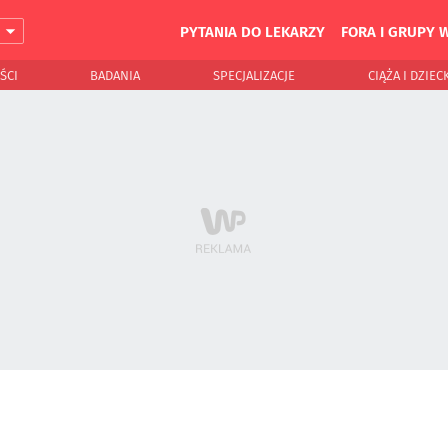
PYTANIA DO LEKARZY
FORA I GRUPY 
J
ŚCI
BADANIA
SPECJALIZACJE
CIĄŻA I DZIEC