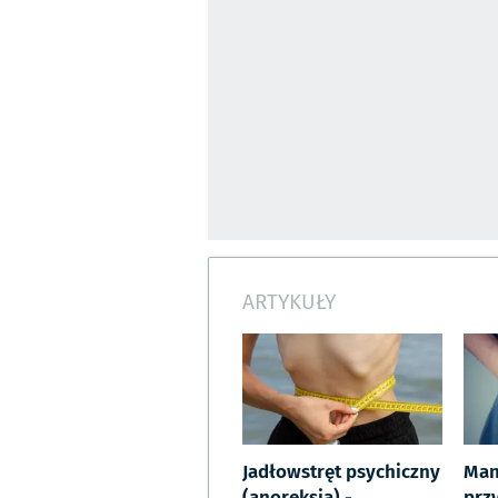
ARTYKUŁY
Jadłowstręt psychiczny
Man
(anoreksja) -
prz