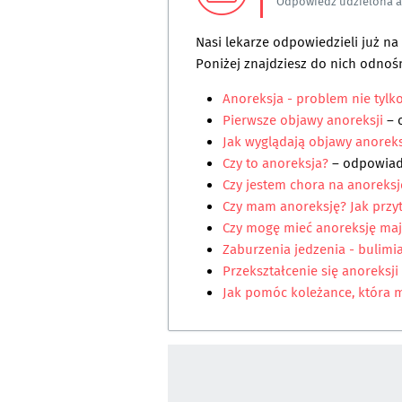
Odpowiedź udzielona 
Nasi lekarze odpowiedzieli już n
Poniżej znajdziesz do nich odnośn
Anoreksja - problem nie tylk
Pierwsze objawy anoreksji
– 
Jak wyglądają objawy anoreks
Czy to anoreksja?
– odpowia
Czy jestem chora na anoreksj
Czy mam anoreksję? Jak przy
Czy mogę mieć anoreksję mają
Zaburzenia jedzenia - bulimi
Przekształcenie się anoreksji
Jak pomóc koleżance, która 