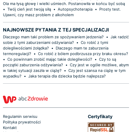
Ola ma łysą głowę i wielki uśmiech. Postanowiła w końcu być sobą
•
Twój cień jest twoją siłą
•
Autopsychoterapia
•
Prosty test.
Ujawni, czy masz problem z alkoholem
NAJNOWSZE PYTANIA Z TEJ SPECJALIZACJI
Dlaczego mam taki problem ze spożywaniem jedzenia?
•
Jak radzić
sobie z tymi zaburzeniami odżywiania?
•
Co robić z tymi
dolegliwościami żołądka?
•
Dlaczego mam te zaburzenia
termoregulacji?
•
Co robić z bólem podbrzusza przy braku okresu?
•
Co powinnam zrobić mając takie dolegliwości?
•
Czy to są
początki zaburzenia odżywiania?
•
Czy jest w ogóle możliwe, abym
w takiej sytuacji zaszła w ciążę?
•
Czy jest szansa na ciążę w tym
wypadku?
•
Jaka terapia dla dziecka będzie najlepsza?
Certyfikaty
Regulamin serwisu
Polityka prywatności
Kontakt