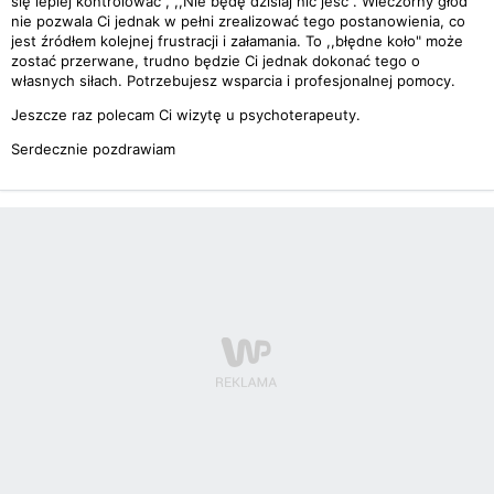
się lepiej kontrolować", ,,Nie będę dzisiaj nic jeść". Wieczorny głód
nie pozwala Ci jednak w pełni zrealizować tego postanowienia, co
jest źródłem kolejnej frustracji i załamania. To ,,błędne koło" może
zostać przerwane, trudno będzie Ci jednak dokonać tego o
własnych siłach. Potrzebujesz wsparcia i profesjonalnej pomocy.
Jeszcze raz polecam Ci wizytę u psychoterapeuty.
Serdecznie pozdrawiam