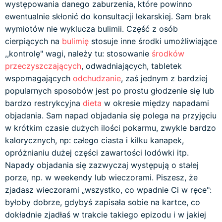
występowania danego zaburzenia, które powinno
ewentualnie skłonić do konsultacji lekarskiej. Sam brak
wymiotów nie wyklucza bulimii. Część z osób
cierpiących na
bulimię
stosuje inne środki umożliwiające
,,kontrolę" wagi, należy tu: stosowanie
środków
przeczyszczających
, odwadniających, tabletek
wspomagających
odchudzanie
, zaś jednym z bardziej
popularnych sposobów jest po prostu głodzenie się lub
bardzo restrykcyjna
dieta
w okresie między napadami
objadania. Sam napad objadania się polega na przyjęciu
w krótkim czasie dużych ilości pokarmu, zwykle bardzo
kalorycznych, np: całego ciasta i kilku kanapek,
opróżnianiu dużej części zawartości lodówki itp.
Napady objadania się zazwyczaj występują o stałej
porze, np. w weekendy lub wieczorami. Piszesz, że
zjadasz wieczorami „wszystko, co wpadnie Ci w ręce":
byłoby dobrze, gdybyś zapisała sobie na kartce, co
dokładnie zjadłaś w trakcie takiego epizodu i w jakiej