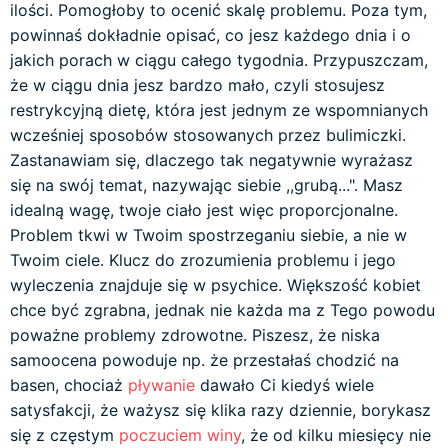
ilości. Pomogłoby to ocenić skalę problemu. Poza tym,
powinnaś dokładnie opisać, co jesz każdego dnia i o
jakich porach w ciągu całego tygodnia. Przypuszczam,
że w ciągu dnia jesz bardzo mało, czyli stosujesz
restrykcyjną dietę, która jest jednym ze wspomnianych
wcześniej sposobów stosowanych przez bulimiczki.
Zastanawiam się, dlaczego tak negatywnie wyrażasz
się na swój temat, nazywając siebie ,,grubą...". Masz
idealną wagę, twoje ciało jest więc proporcjonalne.
Problem tkwi w Twoim spostrzeganiu siebie, a nie w
Twoim ciele. Klucz do zrozumienia problemu i jego
wyleczenia znajduje się w psychice. Większość kobiet
chce być zgrabna, jednak nie każda ma z Tego powodu
poważne problemy zdrowotne. Piszesz, że niska
samoocena powoduje np. że przestałaś chodzić na
basen, chociaż
pływanie
dawało Ci kiedyś wiele
satysfakcji, że ważysz się klika razy dziennie, borykasz
się z częstym
poczuciem winy
, że od kilku miesięcy nie