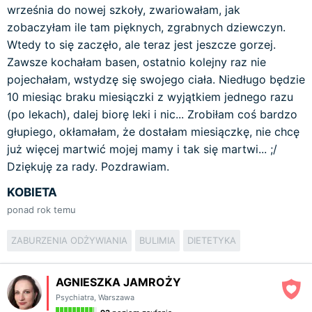
września do nowej szkoły, zwariowałam, jak
zobaczyłam ile tam pięknych, zgrabnych dziewczyn.
Wtedy to się zaczęło, ale teraz jest jeszcze gorzej.
Zawsze kochałam basen, ostatnio kolejny raz nie
pojechałam, wstydzę się swojego ciała. Niedługo będzie
10 miesiąc braku miesiączki z wyjątkiem jednego razu
(po lekach), dalej biorę leki i nic... Zrobiłam coś bardzo
głupiego, okłamałam, że dostałam miesiączkę, nie chcę
już więcej martwić mojej mamy i tak się martwi... ;/
Dziękuję za rady. Pozdrawiam.
KOBIETA
ponad rok temu
ZABURZENIA ODŻYWIANIA
BULIMIA
DIETETYKA
AGNIESZKA JAMROŻY
Psychiatra
,
Warszawa