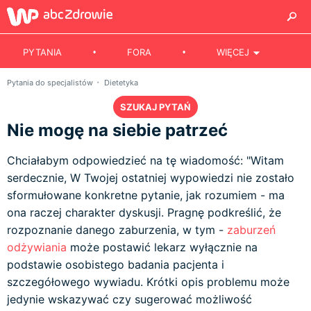
PYTANIA
FORA
WIĘCEJ
Pytania do specjalistów
Dietetyka
SZUKAJ PYTAŃ
Nie mogę na siebie patrzeć
Chciałabym odpowiedzieć na tę wiadomość: "Witam
serdecznie, W Twojej ostatniej wypowiedzi nie zostało
sformułowane konkretne pytanie, jak rozumiem - ma
ona raczej charakter dyskusji. Pragnę podkreślić, że
rozpoznanie danego zaburzenia, w tym -
zaburzeń
odżywiania
może postawić lekarz wyłącznie na
podstawie osobistego badania pacjenta i
szczegółowego wywiadu. Krótki opis problemu może
jedynie wskazywać czy sugerować możliwość