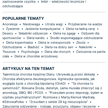
zastosowanie czystka
•
Imbir - właściwości lecznicze i
odchudzające
POPULARNE TEMATY
Anoreksja
•
Niedowaga
•
Utrata wagi
•
Przybieranie na wadze
•
Żywienie
•
Jedzenie kompulsywne
•
Dieta na ładną cerę
•
Desery
•
Składniki odżywcze
•
Dieta na zgagę
•
Odżywki dla
sportowców
•
Dieta kardio
•
Środki wspomagające odchudzanie
•
Dieta kopenhaska
•
Dieta w osteoporozie
•
Zboża
•
Odchudzanie
•
Bladość
•
Dieta na dobry sen
•
Naleśniki
•
Tłuszcze
•
Psychologia
•
Dieta dla chorych
•
Ćwiczenia na partie
ciała
•
Dieta w chorobie wrzodowej
ARTYKUŁY NA TEN TEMAT
Tajemnicza choroba księżnej Diany. Ukrywała ją przez dekadę
•
Choroba afektywna dwubiegunowa. Agnieszka opowiada, jak
wygląda życie z chorobą bipolarną (ChAD)
•
"Ta choroba to
samotność". Roksana Środa, dietetyk, sama musiała zmierzyć się z
anoreksją, SIBO, IBS i PCOS
•
"Przeszłam przez depresję, byłam w
szpitalu psychiatrycznym". Rozmowa z Martą Kieniuk Mędralą
#ZdrowaPolka
•
"Zrzuciłam z siebie 28 kg nieszczęścia"
•
Zaburzenia odżywiania - rodzaje, przyczyny, objawy i leczenie
•