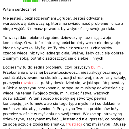
93
poziom zaufania
Witam serdecznie!
Nie jesteś ,,beznadziejna" ani ,,gruba". Jesteś odważną,
wartościową dziewczyną, która ma świadomość problemu i chce z
niego wyjść. Nie masz powodu, by wstydzić się swojego ciała.
Te wszystkie ,,piękne i zgrabne dziewczyny" też mają swoje
kompleksy. O wartości i atrakcyjności kobiety wcale nie decyduje
idealna sylwetka. Myślę, że Ty również szukasz u chłopaków
czegoś więcej niż tylko ładnego ciała. Ważne, żeby czuć się dobrze
z samym sobą, potrafić zatroszczyć się o siebie i innych.
Docieramy tu do sedna problemu, czyli przyczyn
bulimii
.
Przekonania o własnej bezwartościowości, nieatrakcyjności mogą
zostać aktywowane na skutek sytuacji stresowej, np. zmiany szkoły,
przeżycia
rozstania
itp. Aby dowiedzieć się, w jaki sposób powstały
u Ciebie tego typu przekonania, terapeuta musiałby dowiedzieć się
więcej na temat Twojego życia, m.in. dzieciństwa, ważnych
doświadczeń. W ten sposób udałoby się stworzyć pewna
koncepcję, jak formułowało się tego typu myślenie i co dokładnie
można zrobić, aby je zmienić. Przyczyna Twoich problemów leży
przecież właśnie w myśleniu na swój temat. Widząc np. atrakcyjną
dziewczynę, zaczynasz myśleć ,,Jestem od niej gorsza", co pociąga
za sobą uczucie złości lub smutku,
frustracji
oraz myśli typu ,,Muszę