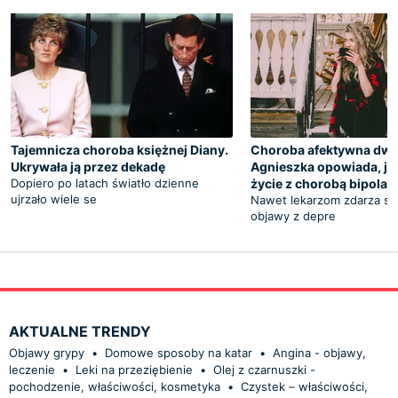
Tajemnicza choroba księżnej Diany.
Choroba afektywna dw
Ukrywała ją przez dekadę
Agnieszka opowiada, ja
Dopiero po latach światło dzienne
życie z chorobą bipola
ujrzało wiele se
Nawet lekarzom zdarza się 
objawy z depre
AKTUALNE TRENDY
Objawy grypy
•
Domowe sposoby na katar
•
Angina - objawy,
leczenie
•
Leki na przeziębienie
•
Olej z czarnuszki -
pochodzenie, właściwości, kosmetyka
•
Czystek – właściwości,