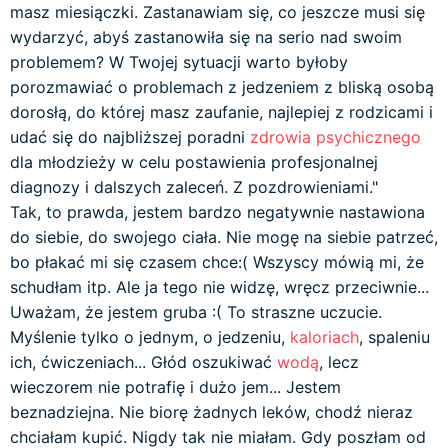
masz miesiączki. Zastanawiam się, co jeszcze musi się
wydarzyć, abyś zastanowiła się na serio nad swoim
problemem? W Twojej sytuacji warto byłoby
porozmawiać o problemach z jedzeniem z bliską osobą
dorosłą, do której masz zaufanie, najlepiej z rodzicami i
udać się do najbliższej poradni
zdrowia psychicznego
dla młodzieży w celu postawienia profesjonalnej
diagnozy i dalszych zaleceń. Z pozdrowieniami."
Tak, to prawda, jestem bardzo negatywnie nastawiona
do siebie, do swojego ciała. Nie mogę na siebie patrzeć,
bo płakać mi się czasem chce:( Wszyscy mówią mi, że
schudłam itp. Ale ja tego nie widzę, wręcz przeciwnie...
Uważam, że jestem gruba :( To straszne uczucie.
Myślenie tylko o jednym, o jedzeniu,
kaloriach
, spaleniu
ich, ćwiczeniach... Głód oszukiwać
wodą
, lecz
wieczorem nie potrafię i dużo jem... Jestem
beznadziejna. Nie biorę żadnych leków, chodź nieraz
chciałam kupić. Nigdy tak nie miałam. Gdy poszłam od