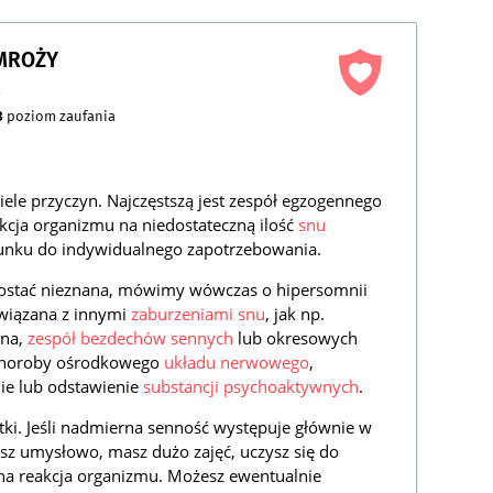
AMROŻY
a
3
poziom zaufania
le przyczyn. Najczęstszą jest zespół egzogennego
kcja organizmu na niedostateczną ilość
snu
sunku do indywidualnego zapotrzebowania.
stać nieznana, mówimy wówczas o hipersomnii
związana z innymi
zaburzeniami snu
, jak np.
ina,
zespół bezdechów sennych
lub okresowych
e choroby ośrodkowego
układu nerwowego
,
ie lub odstawienie
substancji psychoaktywnych
.
tki. Jeśli nadmierna senność występuje głównie w
sz umysłowo, masz dużo zajęć, uczysz się do
alna reakcja organizmu. Możesz ewentualnie