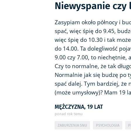
Niewyspanie czy 
Zasypiam około północy i budz
spać, więc śpię do 9.45, budz
więc śpię do 10.30 i tak moż
do 14.00. Ta dolegliwość poja
9.00 czy 7.00, to niechętnie,
Czy to normalne, że tak długo
Normalnie jak się budzę po ty
spać dalej. Tym bardziej, że
(może umysłowy)? Mam 19 la
MĘŻCZYZNA, 19 LAT
ponad rok temu
ZABURZENIA SNU
PSYCHOLOGIA
P