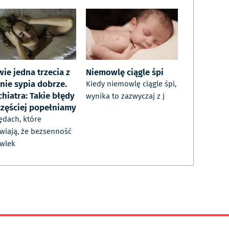
ie jedna trzecia z
Niemowlę ciągle śpi
nie sypia dobrze.
Kiedy niemowlę ciągle śpi,
hiatra: Takie błędy
wynika to zazwyczaj z j
częściej popełniamy
ędach, które
wiają, że bezsenność
wlek