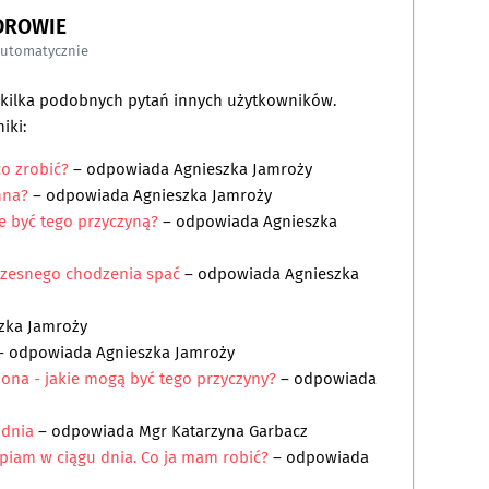
DROWIE
automatycznie
a kilka podobnych pytań innych użytkowników.
iki:
co zrobić?
– odpowiada
Agnieszka Jamroży
nna?
– odpowiada
Agnieszka Jamroży
 być tego przyczyną?
– odpowiada
Agnieszka
zesnego chodzenia spać
– odpowiada
Agnieszka
zka Jamroży
– odpowiada
Agnieszka Jamroży
zona - jakie mogą być tego przyczyny?
– odpowiada
 dnia
– odpowiada
Mgr Katarzyna Garbacz
piam w ciągu dnia. Co ja mam robić?
– odpowiada