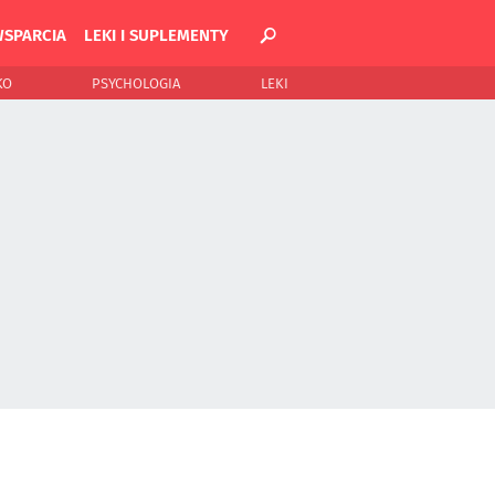
WSPARCIA
LEKI I SUPLEMENTY
KO
PSYCHOLOGIA
LEKI