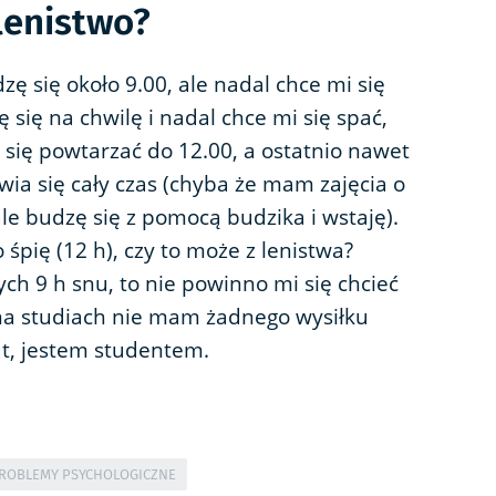
lenistwo?
ę się około 9.00, ale nadal chce mi się
ę się na chwilę i nadal chce mi się spać,
e się powtarzać do 12.00, a ostatnio nawet
wia się cały czas (chyba że mam zajęcia o
 ale budzę się z pomocą budzika i wstaję).
 śpię (12 h), czy to może z lenistwa?
ch 9 h snu, to nie powinno mi się chcieć
 na studiach nie mam żadnego wysiłku
t, jestem studentem.
ROBLEMY PSYCHOLOGICZNE