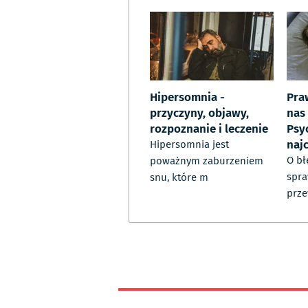
Hipersomnia -
Praw
przyczyny, objawy,
nas 
rozpoznanie i leczenie
Psyc
naj
Hipersomnia jest
O bł
poważnym zaburzeniem
spra
snu, które m
prze