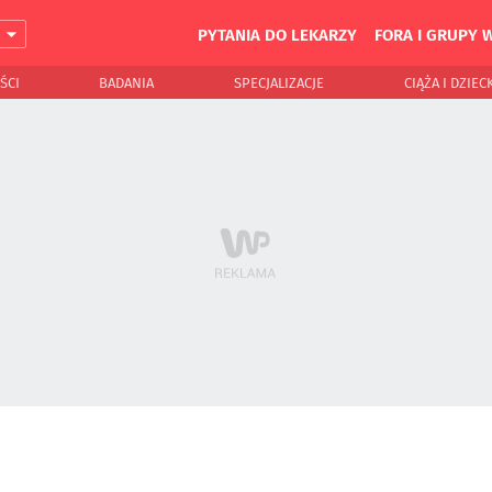
PYTANIA DO LEKARZY
FORA I GRUPY 
J
ŚCI
BADANIA
SPECJALIZACJE
CIĄŻA I DZIEC