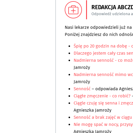
REDAKCJA ABCZ
Odpowiedź udzielona 
Nasi lekarze odpowiedzieli już n
Poniżej znajdziesz do nich odnośn
Śpię po 20 godzin na dobę - 
Dlaczego jestem cały czas se
Nadmierna senność - co może
Jamroży
Nadmierna senność mimo wc
Jamroży
Senność
– odpowiada
Agnies
Ciągłe zmęczenie - co robić?
Ciągle czuję się senna i zmęc
Agnieszka Jamroży
Senność a brak zajęć w ciągu
Nie mogę spać w nocy, przysy
Agnieszka Jamroży