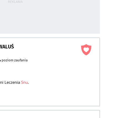
WALUŚ
4
poziom zaufania
dni Leczenia
Snu
.