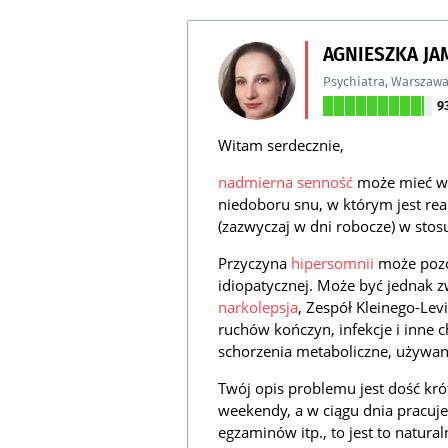
AGNIESZKA J
Psychiatra
,
Warszaw
9
Witam serdecznie,
nadmierna senność
może mieć wie
niedoboru snu, w którym jest rea
(zazwyczaj w dni robocze) w sto
Przyczyna
hipersomnii
może pozo
idiopatycznej. Może być jednak 
narkolepsja
, Zespół Kleinego-Lev
ruchów kończyn, infekcje i inn
schorzenia metaboliczne, używan
Twój opis problemu jest dość kró
weekendy, a w ciągu dnia pracuje
egzaminów itp., to jest to natur