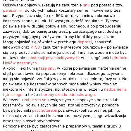
Opisywane objawy wskazują na zaburzenie
snu
pod postacią tzw.
parasomnii
, do których należą koszmary senne i mówienie przez
sen. Przypuszcza się, że ok. 50% dorosłych miewa okresowo
koszmary senne, a u ok. 1% występują dość regularnie. Typowo
pojawiają się w drugiej połowie snu nocnego, a po przebudzeniu
zazwyczaj dobrze pamięta się treść przerażającego snu. Jedną z
przyczyn mogą być przeżywane stresy i konflikty psychiczne.
Mogą pojawiać się również w przebiegu
depresji
, zaburzeń
lękowych oraz
PTSD
(zaburzenie stresowe pourazowe - pojawiające
się po przeżyciu ekstremalnego stresu). Innym powodem może być
odstawienie
substancji psychoaktywnych
: w szczególności
alkoholu
i
leków nasennych
.
Alkohol i leki tłumią
fazę snu
, w której pojawiają się marzenia senne,
stąd po odstawieniu poprzedzonym okresem dłuższego używania,
mogą się pojawić tzw. "objawy z odbicia" - nasilenie tej fazy snu. Na
pojawienie się koszmarów sennych mogą mieć wpływ również
niektóre leki internistyczne, np. stosowane w leczeniu
nadciśnienia
tętniczego
, a także
choroby układu oddechowego
.
W leczeniu
zaburzeń snu
związanych z ekspozycją na stres lub
koszmarów, pojawiających się bez istotnej przyczyny, pomocne
bywają techniki
psychoterapii
poznawczo-behawioralnej, jak np.
relaksacja, zmiana treści koszmaru na pozytywną i jego wizualizacja
oraz terapia psychodynamiczna.
Pomocne może być zastosowanie preparatów witamin z grupy B