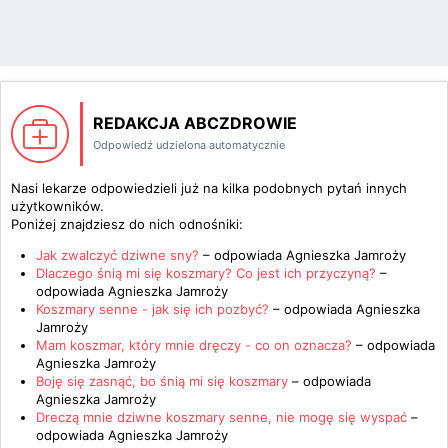
REDAKCJA ABCZDROWIE
Odpowiedź udzielona automatycznie
Nasi lekarze odpowiedzieli już na kilka podobnych pytań innych
użytkowników.
Poniżej znajdziesz do nich odnośniki:
Jak zwalczyć dziwne sny?
– odpowiada
Agnieszka Jamroży
Dlaczego śnią mi się koszmary? Co jest ich przyczyną?
–
odpowiada
Agnieszka Jamroży
Koszmary senne - jak się ich pozbyć?
– odpowiada
Agnieszka
Jamroży
Mam koszmar, który mnie dręczy - co on oznacza?
– odpowiada
Agnieszka Jamroży
Boję się zasnąć, bo śnią mi się koszmary
– odpowiada
Agnieszka Jamroży
Dreczą mnie dziwne koszmary senne, nie mogę się wyspać
–
odpowiada
Agnieszka Jamroży