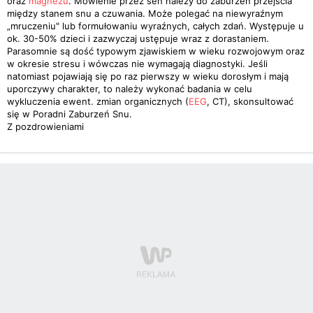
oraz
magnezu
. Mówienie przez sen należy do zaburzeń przejścia
między stanem snu a czuwania. Może polegać na niewyraźnym
„mruczeniu" lub formułowaniu wyraźnych, całych zdań. Występuje u
ok. 30-50% dzieci i zazwyczaj ustępuje wraz z dorastaniem.
Parasomnie są dość typowym zjawiskiem w wieku rozwojowym oraz
w okresie stresu i wówczas nie wymagają diagnostyki. Jeśli
natomiast pojawiają się po raz pierwszy w wieku dorosłym i mają
uporczywy charakter, to należy wykonać badania w celu
wykluczenia ewent. zmian organicznych (
EEG
, CT), skonsultować
się w Poradni Zaburzeń Snu.
Z pozdrowieniami