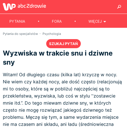
PYTANIA
FORA
WIĘCEJ
Pytania do specjalistów
Psychologia
SZUKAJ PYTAŃ
Wyzwiska w trakcie snu i dziwne
sny
Witam! Od długiego czasu (kilka lat) krzyczę w nocy.
Nie wiem czy każdej nocy, ale dość często (relacjonują
mi to osoby, które są w pobliżu) najczęściej są to
przekleństwa, wyzwiska, lub coś w stylu ''zostawcie
mnie itd.”. Do tego miewam dziwne sny, w których
często nie mogę rozwiązać jakiegoś dziwnego też
problemu. Męczę się tym, a same wydarzenia miejsce
nie ma czasem ani składu, ani ładu (średniowieczna