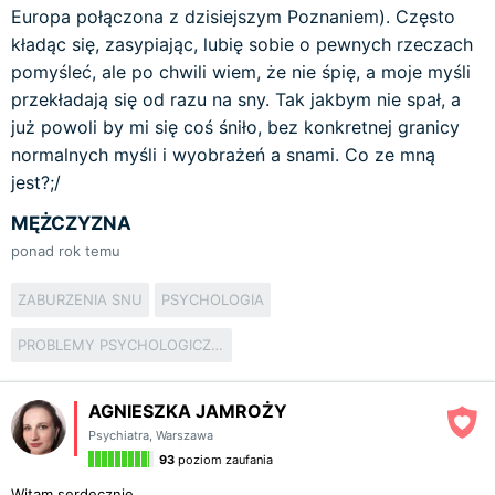
Europa połączona z dzisiejszym Poznaniem). Często
kładąc się, zasypiając, lubię sobie o pewnych rzeczach
pomyśleć, ale po chwili wiem, że nie śpię, a moje myśli
przekładają się od razu na sny. Tak jakbym nie spał, a
już powoli by mi się coś śniło, bez konkretnej granicy
normalnych myśli i wyobrażeń a snami. Co ze mną
jest?;/
MĘŻCZYZNA
ponad rok temu
ZABURZENIA SNU
PSYCHOLOGIA
PROBLEMY PSYCHOLOGICZNE
AGNIESZKA JAMROŻY
Psychiatra
,
Warszawa
93
poziom zaufania
Witam serdecznie,