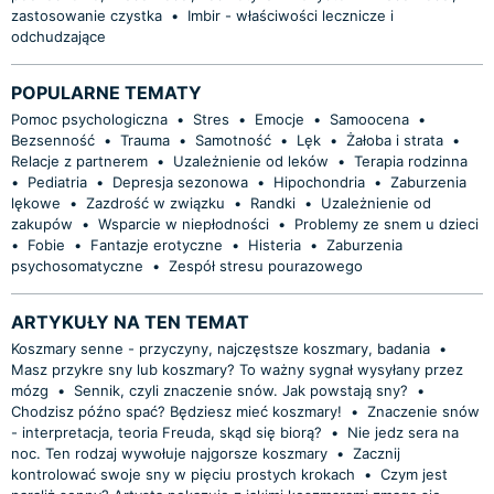
zastosowanie czystka
•
Imbir - właściwości lecznicze i
odchudzające
POPULARNE TEMATY
Pomoc psychologiczna
•
Stres
•
Emocje
•
Samoocena
•
Bezsenność
•
Trauma
•
Samotność
•
Lęk
•
Żałoba i strata
•
Relacje z partnerem
•
Uzależnienie od leków
•
Terapia rodzinna
•
Pediatria
•
Depresja sezonowa
•
Hipochondria
•
Zaburzenia
lękowe
•
Zazdrość w związku
•
Randki
•
Uzależnienie od
zakupów
•
Wsparcie w niepłodności
•
Problemy ze snem u dzieci
•
Fobie
•
Fantazje erotyczne
•
Histeria
•
Zaburzenia
psychosomatyczne
•
Zespół stresu pourazowego
ARTYKUŁY NA TEN TEMAT
Koszmary senne - przyczyny, najczęstsze koszmary, badania
•
Masz przykre sny lub koszmary? To ważny sygnał wysyłany przez
mózg
•
Sennik, czyli znaczenie snów. Jak powstają sny?
•
Chodzisz późno spać? Będziesz mieć koszmary!
•
Znaczenie snów
- interpretacja, teoria Freuda, skąd się biorą?
•
Nie jedz sera na
noc. Ten rodzaj wywołuje najgorsze koszmary
•
Zacznij
kontrolować swoje sny w pięciu prostych krokach
•
Czym jest