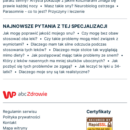
paraliż senny? Artysta pokazuje z jakimi koszmarami zmaga się
prawie każdej nocy
•
Masz takie sny? Neurobiolog ostrzega
•
Parasomnie - co to jest? Przyczyny i leczenie
NAJNOWSZE PYTANIA Z TEJ SPECJALIZACJI
Jak mogę poprawić jakość mojego snu?
•
Czy mogę bez obaw
stosować oba leki?
•
Czy takie problemy mogą mieć związek z
wymiotami?
•
Dlaczego mam tak silne odczucia podczas
stosowania tych leków?
•
Dlaczego moje stolce tak wyglądają
mimo diety?
•
Jak postępować mając takie problemy ze snem?
•
Który z leków nasennych ma mniej skutków ubocznych?
•
Jak
pozbyć się tych problemów ze zgagą?
•
Jak leczyć te lęki u 34-
latki?
•
Dlaczego moje sny są tak realistyczne?
Certyfikaty
Regulamin serwisu
Polityka prywatności
Kontakt
Mapa witryny