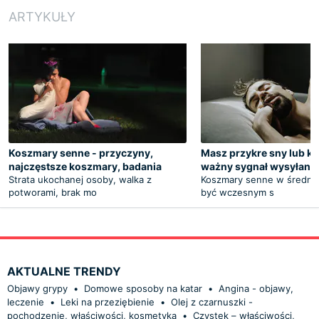
ARTYKUŁY
Koszmary senne - przyczyny,
Masz przykre sny lub k
najczęstsze koszmary, badania
ważny sygnał wysyłany
Strata ukochanej osoby, walka z
Koszmary senne w średni
potworami, brak mo
być wczesnym s
AKTUALNE TRENDY
Objawy grypy
•
Domowe sposoby na katar
•
Angina - objawy,
leczenie
•
Leki na przeziębienie
•
Olej z czarnuszki -
pochodzenie, właściwości, kosmetyka
•
Czystek – właściwości,