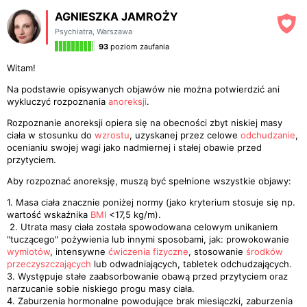
AGNIESZKA JAMROŻY
Psychiatra
,
Warszawa
93
poziom zaufania
Witam!
Na podstawie opisywanych objawów nie można potwierdzić ani
wykluczyć rozpoznania
anoreksji
.
Rozpoznanie anoreksji opiera się na obecności zbyt niskiej masy
ciała w stosunku do
wzrostu
, uzyskanej przez celowe
odchudzanie
,
ocenianiu swojej wagi jako nadmiernej i stałej obawie przed
przytyciem.
Aby rozpoznać anoreksję, muszą być spełnione wszystkie objawy:
1. Masa ciała znacznie poniżej normy (jako kryterium stosuje się np.
wartość wskaźnika
BMI
<17,5 kg/m).
2. Utrata masy ciała została spowodowana celowym unikaniem
"tuczącego" pożywienia lub innymi sposobami, jak: prowokowanie
wymiotów
, intensywne
ćwiczenia fizyczne
, stosowanie
środków
przeczyszczających
lub odwadniających, tabletek odchudzających.
3. Występuje stałe zaabsorbowanie obawą przed przytyciem oraz
narzucanie sobie niskiego progu masy ciała.
4. Zaburzenia hormonalne powodujące brak miesiączki, zaburzenia