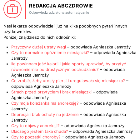
REDAKCJA ABCZDROWIE
Odpowiedź udzielona automatycznie
Nasi lekarze odpowiedzieli już na kilka podobnych pytań innych
użytkowników.
Poniżej znajdziesz do nich odnośniki:
Przyczyny dużej utraty wagi
– odpowiada
Agnieszka Jamroży
Czy to normalne opóźnienie miesiączki?
– odpowiada
Agnieszka
Jamroży
Ile powinnam jeść kalorii i jakie sporty uprawiać, by przytyć
równomiernie po drastycznym odchudzaniu?
– odpowiada
Agnieszka Jamroży
Co zrobić, żeby urosły piersi i uregulowała się miesiączka?
–
odpowiada
Agnieszka Jamroży
Strach przed przytyciem i brak miesiączki
– odpowiada
Agnieszka Jamroży
Czy moja koleżanka ma anoreksję?
– odpowiada
Agnieszka
Jamroży
Depresja i brak ochoty na jedzenie
– odpowiada
Agnieszka
Jamroży
Czy to objawy anoreksji?
– odpowiada
Agnieszka Jamroży
Dlaczego jestem taka chuda?
– odpowiada
Agnieszka Jamroży
Czy to początki choroby?
– odpowiada
Agnieszka Jamroży