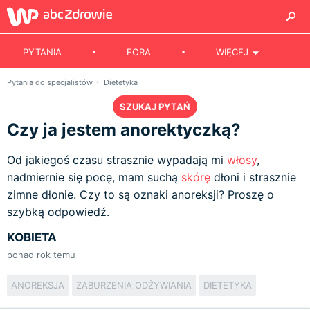
PYTANIA
FORA
WIĘCEJ
Pytania do specjalistów
Dietetyka
SZUKAJ PYTAŃ
Czy ja jestem anorektyczką?
Od jakiegoś czasu strasznie wypadają mi
włosy
,
nadmiernie się pocę, mam suchą
skórę
dłoni i strasznie
zimne dłonie. Czy to są oznaki anoreksji? Proszę o
szybką odpowiedź.
KOBIETA
ponad rok temu
ANOREKSJA
ZABURZENIA ODŻYWIANIA
DIETETYKA