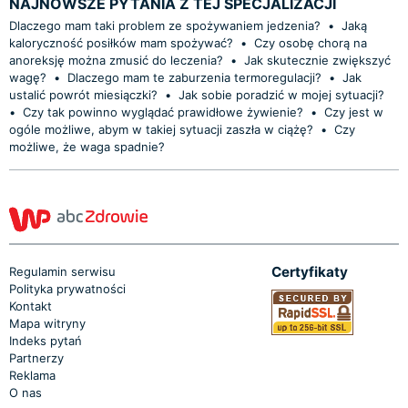
NAJNOWSZE PYTANIA Z TEJ SPECJALIZACJI
Dlaczego mam taki problem ze spożywaniem jedzenia?
•
Jaką
kaloryczność posiłków mam spożywać?
•
Czy osobę chorą na
anoreksję można zmusić do leczenia?
•
Jak skutecznie zwiększyć
wagę?
•
Dlaczego mam te zaburzenia termoregulacji?
•
Jak
ustalić powrót miesiączki?
•
Jak sobie poradzić w mojej sytuacji?
•
Czy tak powinno wyglądać prawidłowe żywienie?
•
Czy jest w
ogóle możliwe, abym w takiej sytuacji zaszła w ciążę?
•
Czy
możliwe, że waga spadnie?
Certyfikaty
Regulamin serwisu
Polityka prywatności
Kontakt
Mapa witryny
Indeks pytań
Partnerzy
Reklama
O nas