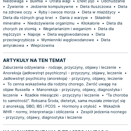
Niedowaga
•
Bulimia
•
Utrata wagi
•
Efekt jojo
•
Odchudzanie
•
Żywienie
•
Jedzenie kompulsywne
•
Dieta tłuszczowa
•
Dieta
na zdrowe oczy
•
Ryby i owoce morza
•
Dieta w miażdżycy
•
Dieta dla różnych grup krwi
•
Dania z warzyw
•
Składniki
mineralne
•
Niedożywienie organizmu
•
Kilokalorie
•
Dieta dla
chorych ze stomią
•
Wegetarianizm i weganizm
•
Dieta dla
mężczyzn
•
Napoje
•
Dieta węglowodanowa
•
Dieta
przeciwgrzybicza
•
Wymienniki węglowodanowe
•
Dieta
antyrakowa
•
Wieprzowina
ARTYKUŁY NA TEN TEMAT
Zaburzenia odżywiania - rodzaje, przyczyny, objawy i leczenie
•
Anoreksja (jadłowstręt psychiczny) - przyczyny, objawy, leczenie
•
Jadłowstręt psychiczny (anoreksja) - przyczyny, objawy, leczenie
•
To cenna wskazówka dla rodziny chorego. Zwróć uwagę na
objaw Russella
•
Manoreksja - przyczyny, objawy, diagnostyka i
leczenie
•
Rzadkie miesiączki - przyczyny i leczenie
•
"Ta choroba
to samotność". Roksana Środa, dietetyk, sama musiała zmierzyć się
z anoreksją, SIBO, IBS i PCOS
•
Hormony a otyłość
•
Wskaźnik
WHR - normy, interpretacja i obliczenia
•
Zespół jedzenia nocnego
- przyczyny, objawy, diagnostyka i leczenie