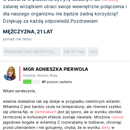
zalanej wrzątkiem utraci swoje wewnętrzne połączenia i
dla naszego organizmu nie będzie żadną korzyścią?
Dziękuję za każdą odpowiedź.Pozdrawiam
MĘŻCZYZNA, 21 LAT
ponad rok temu
PORADNICTWO DIETETYCZNO-ŻYWIENIOWE
DIETETYKA
LEKI
MGR AGNIESZKA PIERWOŁA
Dietetyk
,
Bielsko-Biała
47
poziom zaufania
Witam serdecznie,
właśnie dokładnie tak się dzieje w przypadku niektórych witamin.
Witamina C jest bardzo czuła na temperaturę, ale również szybko
się utlenia.Np. w
ziemniakach
jest jej sporo, ale w wyniku obróbki
termicznej w końcowym efekcie zostaje niewiele. Mrożone
owoce
jagodowe bogate w witaminę C rozmrażamy w lodówce, chroniąc
przed utlenianiem i nie gotujemy, chyba, że w wyniku
diety
w