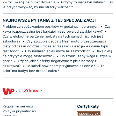
Zwróć uwagę na punkt dymienia
•
Grzyby to magazyn witamin. Jak
je przygotowywać, by nie straciły wartości?
NAJNOWSZE PYTANIA Z TEJ SPECJALIZACJI
Problem ze spożywaniem posiłków w godzinach porannych
•
Czy
kawa rozpuszczalna jest bardziej niezdrowa od zwykłej kawy?
•
Czy wielokrotne parzenie herbaty na tych samych liściach jest
szkodliwe?
•
Czy szczupła osoba z Hashimoto przestrzegająca
diety od czasu do czasu może zgrzeszyć i zjeść jakieś danie typu
fast food?
•
Czy nadmiar jabłek może mi zaszkodzić?
•
Jaką dietę
na przytycie mogę zastosować?
•
Co zrobić, żeby waga ruszyła w
górę?
•
Czy są jakieś efekty negatywne z picia herbaty z
dziurawca?
•
Ile kalorii powinnam przyjmować dziennie?
•
Ile
kalori ma budyń bez mleka i cukru?
Certyfikaty
Regulamin serwisu
Polityka prywatności
Kontakt