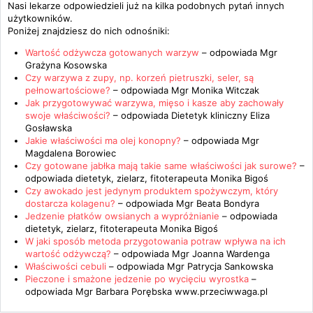
Nasi lekarze odpowiedzieli już na kilka podobnych pytań innych
użytkowników.
Poniżej znajdziesz do nich odnośniki:
Wartość odżywcza gotowanych warzyw
– odpowiada
Mgr
Grażyna Kosowska
Czy warzywa z zupy, np. korzeń pietruszki, seler, są
pełnowartościowe?
– odpowiada
Mgr Monika Witczak
Jak przygotowywać warzywa, mięso i kasze aby zachowały
swoje właściwości?
– odpowiada
Dietetyk kliniczny Eliza
Gosławska
Jakie właściwości ma olej konopny?
– odpowiada
Mgr
Magdalena Borowiec
Czy gotowane jabłka mają takie same właściwości jak surowe?
–
odpowiada
dietetyk, zielarz, fitoterapeuta Monika Bigoś
Czy awokado jest jedynym produktem spożywczym, który
dostarcza kolagenu?
– odpowiada
Mgr Beata Bondyra
Jedzenie płatków owsianych a wypróżnianie
– odpowiada
dietetyk, zielarz, fitoterapeuta Monika Bigoś
W jaki sposób metoda przygotowania potraw wpływa na ich
wartość odżywczą?
– odpowiada
Mgr Joanna Wardenga
Właściwości cebuli
– odpowiada
Mgr Patrycja Sankowska
Pieczone i smażone jedzenie po wycięciu wyrostka
–
odpowiada
Mgr Barbara Porębska www.przeciwwaga.pl