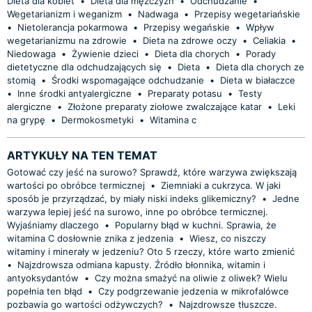
Dieta dla kobiet
•
Dieta dla mężczyzn
•
Odchudzanie
•
Wegetarianizm i weganizm
•
Nadwaga
•
Przepisy wegetariańskie
•
Nietolerancja pokarmowa
•
Przepisy wegańskie
•
Wpływ
wegetarianizmu na zdrowie
•
Dieta na zdrowe oczy
•
Celiakia
•
Niedowaga
•
Żywienie dzieci
•
Dieta dla chorych
•
Porady
dietetyczne dla odchudzających się
•
Dieta
•
Dieta dla chorych ze
stomią
•
Środki wspomagające odchudzanie
•
Dieta w białaczce
•
Inne środki antyalergiczne
•
Preparaty potasu
•
Testy
alergiczne
•
Złożone preparaty ziołowe zwalczające katar
•
Leki
na grypę
•
Dermokosmetyki
•
Witamina c
ARTYKUŁY NA TEN TEMAT
Gotować czy jeść na surowo? Sprawdź, które warzywa zwiększają
wartości po obróbce termicznej
•
Ziemniaki a cukrzyca. W jaki
sposób je przyrządzać, by miały niski indeks glikemiczny?
•
Jedne
warzywa lepiej jeść na surowo, inne po obróbce termicznej.
Wyjaśniamy dlaczego
•
Popularny błąd w kuchni. Sprawia, że
witamina C dosłownie znika z jedzenia
•
Wiesz, co niszczy
witaminy i minerały w jedzeniu? Oto 5 rzeczy, które warto zmienić
•
Najzdrowsza odmiana kapusty. Źródło błonnika, witamin i
antyoksydantów
•
Czy można smażyć na oliwie z oliwek? Wielu
popełnia ten błąd
•
Czy podgrzewanie jedzenia w mikrofalówce
pozbawia go wartości odżywczych?
•
Najzdrowsze tłuszcze.