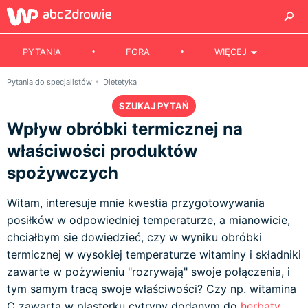
PYTANIA
FORA
WIĘCEJ
Pytania do specjalistów
Dietetyka
SZUKAJ PYTAŃ
Wpływ obróbki termicznej na
właściwości produktów
spożywczych
Witam, interesuje mnie kwestia przygotowywania
posiłków w odpowiedniej temperaturze, a mianowicie,
chciałbym sie dowiedzieć, czy w wyniku obróbki
termicznej w wysokiej temperaturze witaminy i składniki
zawarte w pożywieniu "rozrywają" swoje połączenia, i
tym samym tracą swoje właściwości? Czy np. witamina
C zawarta w plasterku cytryny dodanym do
herbaty