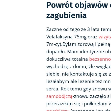
Powrót objawów d
zagubienia
Zacznę od tego że 3 lata te
Velafaksyną 75mg oraz
wizyt
7m-cy).Byłam zdrową i pełną
dopadło. Mam identyczne obj
dokuczliwa totalna
bezsenno
wychodzę z domu, źle wygląd
siebie, nie kontaktuje się ze
leżałabym ale leżenie też mn
serca. Rok temu gdy znowu w
samobójczą
-znowu zaczęło s
przeraziłam się i połknęłam w