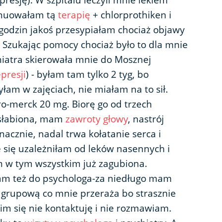
resję). W szpitalu leczyli mnie lekiem
ynuowałam tą
terapię
+ chlorprothiken i
 godzin jakoś przesypiałam chociaż objawy
. Szukając pomocy chociaż było to dla mnie
chiatra skierowała mnie do Mosznej
presji
) - byłam tam tylko 2 tyg, bo
yłam w zajęciach, nie miałam na to sił.
aro-merck 20 mg. Biorę go od trzech
 osłabiona, mam
zawroty głowy
, nastrój
nacznie, nadal trwa kołatanie serca i
że się uzależniłam od leków nasennych i
em w tym wszystkim już zagubiona.
am też do psychologa-za niedługo mam
grupową co mnie przeraża bo strasznie
im się nie kontaktuję i nie rozmawiam.