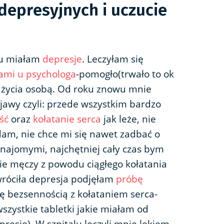
epresyjnych i uczucie
mu miałam
depresje
. Leczyłam się
ami u psychologa
-pomogło(trwało to ok
 życia osobą. Od roku znowu mnie
awy czyli: przede wszystkim bardzo
ść
oraz
kołatanie serca
jak leże, nie
am, nie chce mi się nawet zadbać o
 znajomymi, najchętniej cały czas bym
ie męczy z powodu ciągłego kołatania
róciła depresja podjęłam
próbę
ię bezsennością z kołataniem serca-
szystkie tabletki jakie miałam od