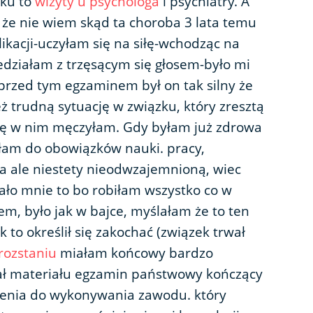
oku to
wizyty u psychologa
i psychiatry. A
 że nie wiem skąd ta choroba 3 lata temu
ikacji-uczyłam się na siłę-wchodząc na
edziałam z trzęsącym się głosem-było mi
przed tym egzaminem był on tak silny że
ż trudną sytuację w związku, który zresztą
się w nim męczyłam. Gdy byłam już zdrowa
iłam do obowiązków nauki. pracy,
a ale niestety nieodwzajemnioną, wiec
ło mnie to bo robiłam wszystko co w
m, było jak w bajce, myślałam że to ten
ak to określił się zakochać (związek trwał
rozstaniu
miałam końcowy bardzo
ał materiału egzamin państwowy kończący
nienia do wykonywania zawodu. który