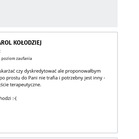
ROL KOŁODZIEJ
c
4
poziom zaufania
oskarżać czy dyskredytować ale proponowałbym
o prostu do Pani nie trafia i potrzebny jest inny -
jście terapeutyczne.
odzi :-(