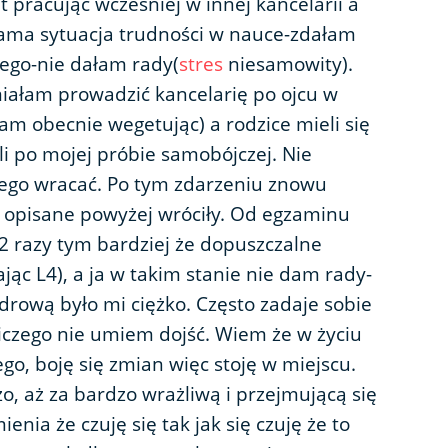
 pracując wcześniej w innej kancelarii a
sama sytuacja trudności w nauce-zdałam
ego-nie dałam rady(
stres
niesamowity).
iałam prowadzić kancelarię po ojcu w
m obecnie wegetując) a rodzice mieli się
li po mojej próbie samobójczej. Nie
ego wracać. Po tym zdarzeniu znowu
 opisane powyżej wróciły. Od egzaminu
 razy tym bardziej że dopuszczalne
jąc L4), a ja w takim stanie nie dam rady-
rową było mi ciężko. Często zadaje sobie
niczego nie umiem dojść. Wiem że w życiu
go, boję się zmian więc stoję w miejscu.
, aż za bardzo wrażliwą i przejmującą się
ia że czuję się tak jak się czuję że to