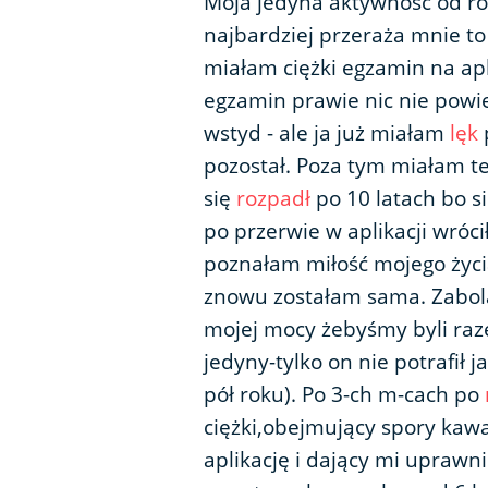
Moja jedyna aktywność od r
najbardziej przeraża mnie to
miałam ciężki egzamin na apl
egzamin prawie nic nie powi
wstyd - ale ja już miałam
lęk
pozostał. Poza tym miałam te
się
rozpadł
po 10 latach bo 
po przerwie w aplikacji wróc
poznałam miłość mojego życi
znowu zostałam sama. Zabola
mojej mocy żebyśmy byli raze
jedyny-tylko on nie potrafił j
pół roku). Po 3-ch m-cach po
ciężki,obejmujący spory kaw
aplikację i dający mi upraw