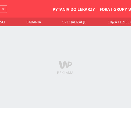
PYTANIA DO LEKARZY
FORA I GRUPY 
J
ŚCI
BADANIA
SPECJALIZACJE
CIĄŻA I DZIEC