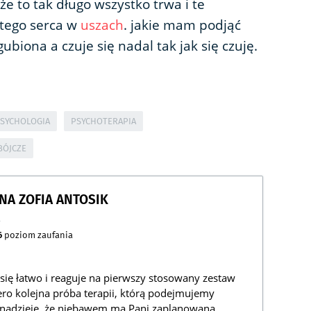
e to tak długo wszystko trwa i te
tego serca w
uszach
. jakie mam podjąć
ubiona a czuje się nadal tak jak się czuję.
SYCHOLOGIA
PSYCHOTERAPIA
BÓJCZE
NNA ZOFIA ANTOSIK
a
6
poziom zaufania
 się łatwo i reaguje na pierwszy stosowany zestaw
ero kolejna próba terapii, którą podejmujemy
 nadzieję, że niebawem ma Pani zaplanowaną