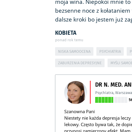
moja wina. Niepokoi mnie to ż
bezsenne noce z kołataniem 
dalsze kroki bo jestem już zag
KOBIETA
ponad rok temu
NISKA SAMOOCENA
PSYCHIATRIA
P
ZABURZENIA DEPRESYJNE
MYŚLI SAMO
DR N. MED. A
Psychiatra
,
Warszaw
5
Szanowna Pani
Niestety nie każda depresja leczy
lekowy. Często bywa tak, że dopi
przynosi zamierzony efekt. Mam