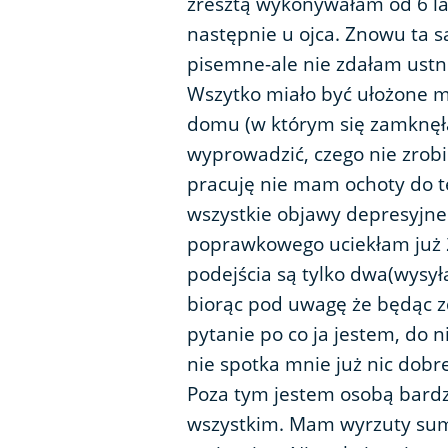
zresztą wykonywałam od 6 lat
następnie u ojca. Znowu ta 
pisemne-ale nie zdałam ustn
Wszytko miało być ułożone m
domu (w którym się zamknęła
wyprowadzić, czego nie zrobi
pracuję nie mam ochoty do t
wszystkie objawy depresyjne
poprawkowego uciekłam już 2
podejścia są tylko dwa(wysyła
biorąc pod uwagę że będąc zd
pytanie po co ja jestem, do 
nie spotka mnie już nic dobre
Poza tym jestem osobą bardzo
wszystkim. Mam wyrzuty sumien