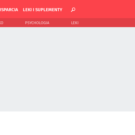
WSPARCIA
LEKI I SUPLEMENTY
KO
PSYCHOLOGIA
LEKI