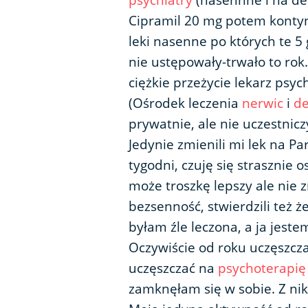
psychiatry
(nasennne i na dep
Cipramil 20 mg potem kont
leki nasenne po których te 5
nie ustępowały-trwało to rok
ciężkie przeżycie lekarz psy
(Ośrodek leczenia
nerwic
i
de
prywatnie, ale nie uczestnicz
Jedynie zmienili mi lek na P
tygodni, czuję się strasznie
może troszkę lepszy ale nie z
bezsenność, stwierdzili też 
byłam źle leczona, a ja jest
Oczywiście od roku uczęszcz
uczęszczać na
psychoterapię
zamknęłam się w sobie. Z nik