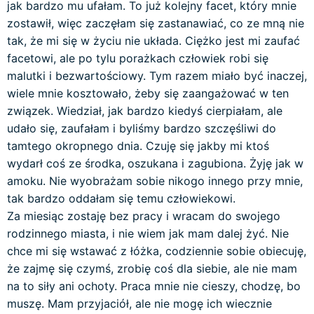
jak bardzo mu ufałam. To już kolejny facet, który mnie
zostawił, więc zaczęłam się zastanawiać, co ze mną nie
tak, że mi się w życiu nie układa. Ciężko jest mi zaufać
facetowi, ale po tylu porażkach człowiek robi się
malutki i bezwartościowy. Tym razem miało być inaczej,
wiele mnie kosztowało, żeby się zaangażować w ten
związek. Wiedział, jak bardzo kiedyś cierpiałam, ale
udało się, zaufałam i byliśmy bardzo szczęśliwi do
tamtego okropnego dnia. Czuję się jakby mi ktoś
wydarł coś ze środka, oszukana i zagubiona. Żyję jak w
amoku. Nie wyobrażam sobie nikogo innego przy mnie,
tak bardzo oddałam się temu człowiekowi.
Za miesiąc zostaję bez pracy i wracam do swojego
rodzinnego miasta, i nie wiem jak mam dalej żyć. Nie
chce mi się wstawać z łóżka, codziennie sobie obiecuję,
że zajmę się czymś, zrobię coś dla siebie, ale nie mam
na to siły ani ochoty. Praca mnie nie cieszy, chodzę, bo
muszę. Mam przyjaciół, ale nie mogę ich wiecznie