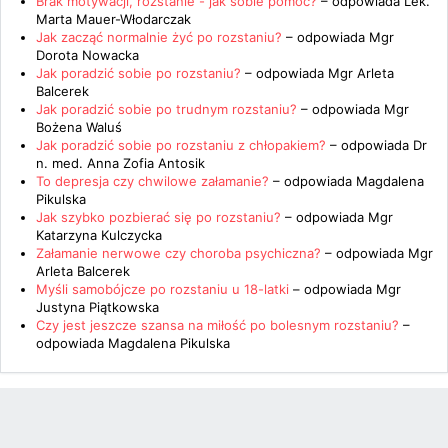
Brak motywacji, rozstanie - jak sobie pomóc?
– odpowiada
Lek.
Marta Mauer-Włodarczak
Jak zacząć normalnie żyć po rozstaniu?
– odpowiada
Mgr
Dorota Nowacka
Jak poradzić sobie po rozstaniu?
– odpowiada
Mgr Arleta
Balcerek
Jak poradzić sobie po trudnym rozstaniu?
– odpowiada
Mgr
Bożena Waluś
Jak poradzić sobie po rozstaniu z chłopakiem?
– odpowiada
Dr
n. med. Anna Zofia Antosik
To depresja czy chwilowe załamanie?
– odpowiada
Magdalena
Pikulska
Jak szybko pozbierać się po rozstaniu?
– odpowiada
Mgr
Katarzyna Kulczycka
Załamanie nerwowe czy choroba psychiczna?
– odpowiada
Mgr
Arleta Balcerek
Myśli samobójcze po rozstaniu u 18-latki
– odpowiada
Mgr
Justyna Piątkowska
Czy jest jeszcze szansa na miłość po bolesnym rozstaniu?
–
odpowiada
Magdalena Pikulska