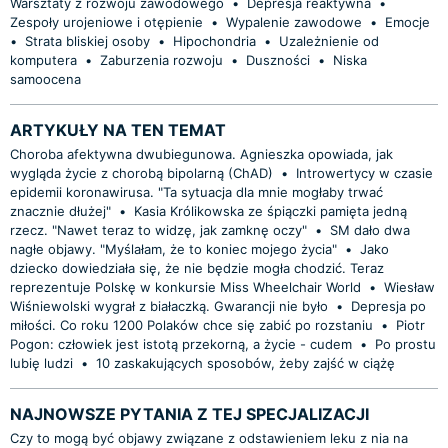
Warsztaty z rozwoju zawodowego
•
Depresja reaktywna
•
Zespoły urojeniowe i otępienie
•
Wypalenie zawodowe
•
Emocje
•
Strata bliskiej osoby
•
Hipochondria
•
Uzależnienie od
komputera
•
Zaburzenia rozwoju
•
Duszności
•
Niska
samoocena
ARTYKUŁY NA TEN TEMAT
Choroba afektywna dwubiegunowa. Agnieszka opowiada, jak
wygląda życie z chorobą bipolarną (ChAD)
•
Introwertycy w czasie
epidemii koronawirusa. "Ta sytuacja dla mnie mogłaby trwać
znacznie dłużej"
•
Kasia Królikowska ze śpiączki pamięta jedną
rzecz. "Nawet teraz to widzę, jak zamknę oczy"
•
SM dało dwa
nagłe objawy. "Myślałam, że to koniec mojego życia"
•
Jako
dziecko dowiedziała się, że nie będzie mogła chodzić. Teraz
reprezentuje Polskę w konkursie Miss Wheelchair World
•
Wiesław
Wiśniewolski wygrał z białaczką. Gwarancji nie było
•
Depresja po
miłości. Co roku 1200 Polaków chce się zabić po rozstaniu
•
Piotr
Pogon: człowiek jest istotą przekorną, a życie - cudem
•
Po prostu
lubię ludzi
•
10 zaskakujących sposobów, żeby zajść w ciążę
NAJNOWSZE PYTANIA Z TEJ SPECJALIZACJI
Czy to mogą być objawy związane z odstawieniem leku z nia na