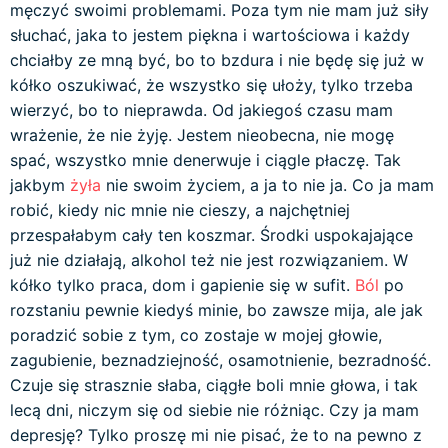
męczyć swoimi problemami. Poza tym nie mam już siły
słuchać, jaka to jestem piękna i wartościowa i każdy
chciałby ze mną być, bo to bzdura i nie będę się już w
kółko oszukiwać, że wszystko się ułoży, tylko trzeba
wierzyć, bo to nieprawda. Od jakiegoś czasu mam
wrażenie, że nie żyję. Jestem nieobecna, nie mogę
spać, wszystko mnie denerwuje i ciągle płaczę. Tak
jakbym
żyła
nie swoim życiem, a ja to nie ja. Co ja mam
robić, kiedy nic mnie nie cieszy, a najchętniej
przespałabym cały ten koszmar. Środki uspokajające
już nie działają, alkohol też nie jest rozwiązaniem. W
kółko tylko praca, dom i gapienie się w sufit.
Ból
po
rozstaniu pewnie kiedyś minie, bo zawsze mija, ale jak
poradzić sobie z tym, co zostaje w mojej głowie,
zagubienie, beznadziejność, osamotnienie, bezradność.
Czuje się strasznie słaba, ciągłe boli mnie głowa, i tak
lecą dni, niczym się od siebie nie różniąc. Czy ja mam
depresję? Tylko proszę mi nie pisać, że to na pewno z