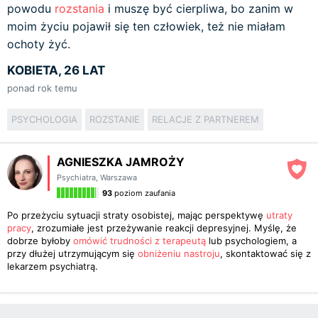
powodu
rozstania
i muszę być cierpliwa, bo zanim w
moim życiu pojawił się ten człowiek, też nie miałam
ochoty żyć.
KOBIETA, 26 LAT
ponad rok temu
PSYCHOLOGIA
ROZSTANIE
RELACJE Z PARTNEREM
AGNIESZKA JAMROŻY
Psychiatra
,
Warszawa
93
poziom zaufania
Po przeżyciu sytuacji straty osobistej, mając perspektywę
utraty
pracy
, zrozumiałe jest przeżywanie reakcji depresyjnej. Myślę, że
dobrze byłoby
omówić trudności z terapeutą
lub psychologiem, a
przy dłużej utrzymującym się
obniżeniu nastroju
, skontaktować się z
lekarzem psychiatrą.