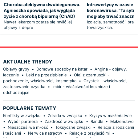
Choroba afektywna dwubiegunowa.
Introwertycy w czasie e
Agnieszka opowiada, jak wygląda
koronawirusa. "Ta sytua
życie z chorobą bipolarną (ChAD)
mogłaby trwać znacznie
Nawet lekarzom zdarza się mylić jej
Izolacja, samotność i brak
objawy z depre
towarzyskich.
AKTUALNE TRENDY
Objawy grypy
•
Domowe sposoby na katar
•
Angina - objawy,
leczenie
•
Leki na przeziębienie
•
Olej z czarnuszki -
pochodzenie, właściwości, kosmetyka
•
Czystek – właściwości,
zastosowanie czystka
•
Imbir - właściwości lecznicze i
odchudzające
POPULARNE TEMATY
Konflikty w związku
•
Zdrada w związku
•
Kryzys w małżeństwie
•
Wybór partnera
•
Zazdrość w związku
•
Randki
•
Małżeństwo
•
Nieszczęśliwa miłość
•
Toksyczne związki
•
Relacje z rodzicami
i teściami
•
Nerwica natręctw
•
Relacje z przyjaciółmi
•