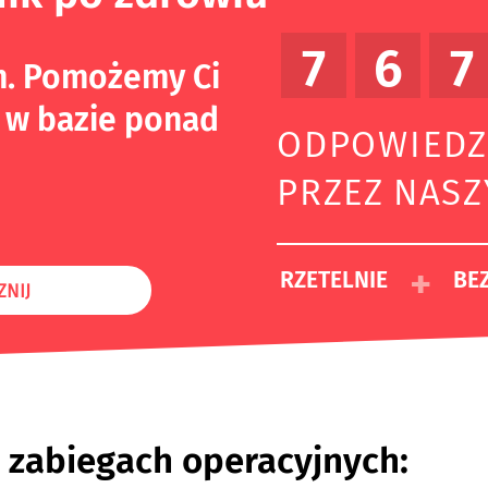
7
6
7
m. Pomożemy Ci
 w bazie ponad
ODPOWIEDZ
PRZEZ NAS
+
RZETELNIE
BEZ
ZNIJ
 zabiegach operacyjnych: