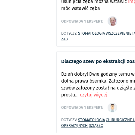
usunięcia zęba można wstawić
im
móc wstawić zęba
ODPOWIADA
1
EKSPERT:
DOTYCZY:
STOMATOLOGIA
WSZCZEPIENIE I
ZĄB
Dlaczego szew po ekstrakcji zos
Dzień dobry! Dwie godziny temu w
dolna prawa ósemka. Założono mi 
szwów założony został na dziąśle 
prostu...
czytaj więcej
ODPOWIADA
1
EKSPERT:
DOTYCZY:
STOMATOLOGIA
CHIRURGICZNE 
OPERACYJNYCH
DZIĄSŁO