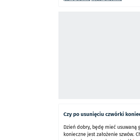
Czy po usunięciu czwórki konie
Dzień dobry, będę mieć usuwaną g
konieczne jest założenie szwów. C