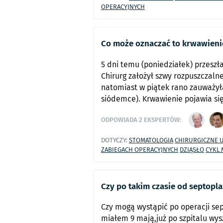
OPERACYJNYCH
Co może oznaczać to krwawienie 
5 dni temu (poniedziałek) przeszł
Chirurg założył szwy rozpuszczaln
natomiast w piątek rano zauważyła
siódemce). Krwawienie pojawia się
ODPOWIADA
2
EKSPERTÓW:
DOTYCZY:
STOMATOLOGIA
CHIRURGICZNE 
ZABIEGACH OPERACYJNYCH
DZIĄSŁO
CYKL 
Czy po takim czasie od septop
Czy mogą wystąpić po operacji sep
miałem 9 mają,już po szpitalu wys