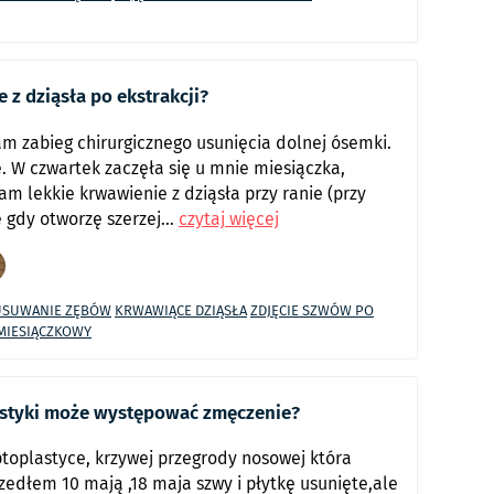
z dziąsła po ekstrakcji?
am zabieg chirurgicznego usunięcia dolnej ósemki.
e. W czwartek zaczęła się u mnie miesiączka,
m lekkie krwawienie z dziąsła przy ranie (przy
 gdy otworzę szerzej...
czytaj więcej
USUWANIE ZĘBÓW
KRWAWIĄCE DZIĄSŁA
ZDJĘCIE SZWÓW PO
MIESIĄCZKOWY
lastyki może występować zmęczenie?
toplastyce, krzywej przegrody nosowej która
zedłem 10 mają ,18 maja szwy i płytkę usunięte,ale