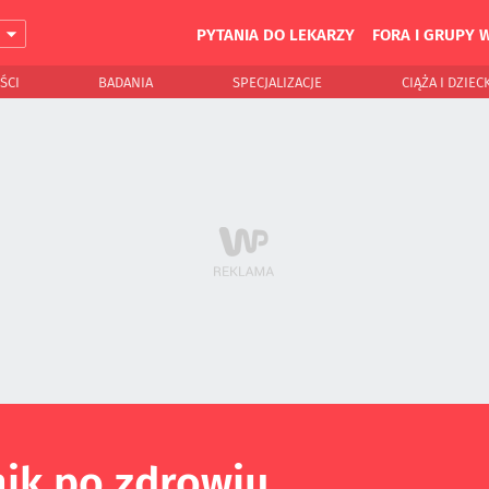
PYTANIA DO LEKARZY
FORA I GRUPY 
J
ŚCI
BADANIA
SPECJALIZACJE
CIĄŻA I DZIEC
ik po zdrowiu