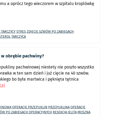
omu a oprócz tego wieczorem w szpitalu kroplówkę
 TARCZYCY
STRES
ZDJĘCIE SZWÓW PO ZABIEGACH
STEROL
TARCZYCA
e w obrębie pachwiny?
epukliny pachwinowej niestety nie poszło wszystko
rawka w ten sam dzień i już cięcie na 40 szwów.
nkiego bo była martwica i pęknięta tętnica
cej
WINOWA
OPERACJE PRZEPUKLIN
PRZEPUKLINA
OPERACJE
WÓW PO ZABIEGACH OPERACYJNYCH
RESEKCJA JELITA
MOSZNA