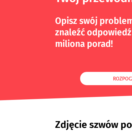
Opisz swój proble
znaleźć odpowiedź
miliona porad!
ROZPOC
Zdjęcie szwów po