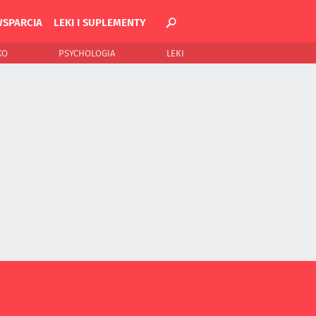
WSPARCIA
LEKI I SUPLEMENTY
KO
PSYCHOLOGIA
LEKI