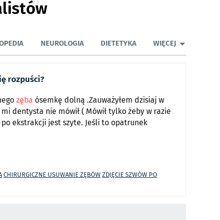
alistów
OPEDIA
NEUROLOGIA
DIETETYKA
WIĘCEJ
ię rozpuści?
anego
zęba
ósemkę dolną .Zauważyłem dzisiaj w
 mi dentysta nie mówił ( Mówił tylko żeby w razie
o ekstrakcji jest szyte. Jeśli to opatrunek
A
CHIRURGICZNE USUWANIE ZĘBÓW
ZDJĘCIE SZWÓW PO