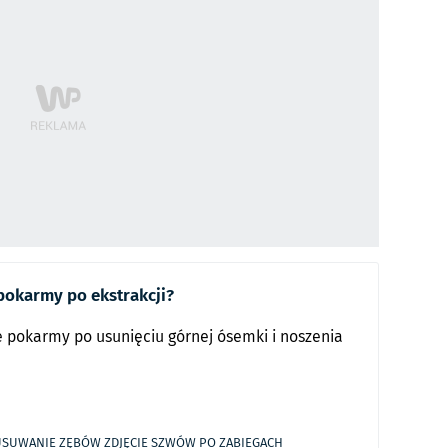
okarmy po ekstrakcji?
e pokarmy po usunięciu górnej ósemki i noszenia
USUWANIE ZĘBÓW
ZDJĘCIE SZWÓW PO ZABIEGACH