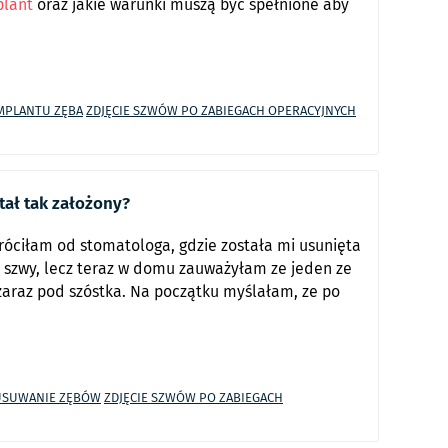
plant
oraz jakie warunki muszą być spełnione aby
MPLANTU ZĘBA
ZDJĘCIE SZWÓW PO ZABIEGACH OPERACYJNYCH
tał tak założony?
róciłam od stomatologa, gdzie została mi usunięta
szwy, lecz teraz w domu zauważyłam ze jeden ze
zaraz pod szóstka. Na początku myślałam, ze po
USUWANIE ZĘBÓW
ZDJĘCIE SZWÓW PO ZABIEGACH