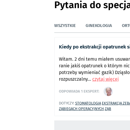
Pytania do specj
WSZYSTKIE
GINEKOLOGIA
ORT
Kiedy po ekstrakcji opatrunek s
Witam. 2 dni temu miałem usuw
ranie jakiś opatrunek o którym nic
potrzeby wymieniać gazik) Dziąsło p
rozpuszczalny...
czytaj więcej
ODPOWIADA
1
EKSPERT:
DOTYCZY:
STOMATOLOGIA
EKSTRAKCJA ZĘB
ZABIEGACH OPERACYJNYCH
ZĄB