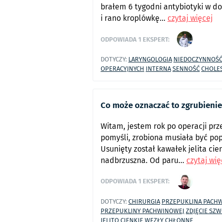
brałem 6 tygodni antybiotyki w d
i rano kroplówkę...
czytaj więcej
ODPOWIADA
1
EKSPERT:
DOTYCZY:
LARYNGOLOGIA
NIEDOCZYNNOŚĆ
OPERACYJNYCH
INTERNA
SENNOŚĆ
CHOLE
Co może oznaczać to zgrubieni
Witam, jestem rok po operacji prz
pomyśli, zrobiona musiała być pop
Usunięty został kawałek jelita cie
nadbrzuszna. Od paru...
czytaj wię
ODPOWIADA
1
EKSPERT:
DOTYCZY:
CHIRURGIA
PRZEPUKLINA PACH
PRZEPUKLINY PACHWINOWEJ
ZDJĘCIE SZ
JELITO CIENKIE
WĘZŁY CHŁONNE