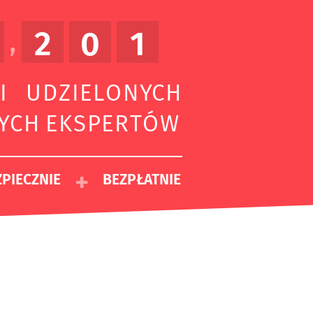
2
0
1
,
I UDZIELONYCH
ZYCH EKSPERTÓW
+
PIECZNIE
BEZPŁATNIE