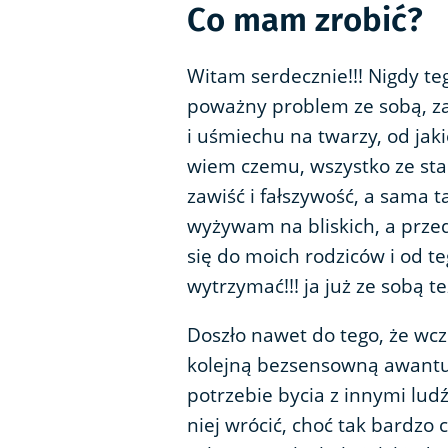
Co mam zrobić?
Witam serdecznie!!! Nigdy teg
poważny problem ze sobą, za
i uśmiechu na twarzy, od jak
wiem czemu, wszystko ze star
zawiść i fałszywość, a sama t
wyżywam na bliskich, a prze
się do moich rodziców i od 
wytrzymać!!! ja już ze sobą też
Doszło nawet do tego, że wcz
kolejną bezsensowną awantur
potrzebie bycia z innymi ludź
niej wrócić, choć tak bardzo 