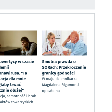
rowertycy w czasie
Smutna prawda o
demii
SORach: Przekroczenie
onawirusa. "Ta
granicy godności
uacja dla mnie
W maju dziennikarka
łaby trwać
Magdalena Rigamonti
cznie dłużej"
opisała na
acja, samotność i brak
aktów towarzyskich.