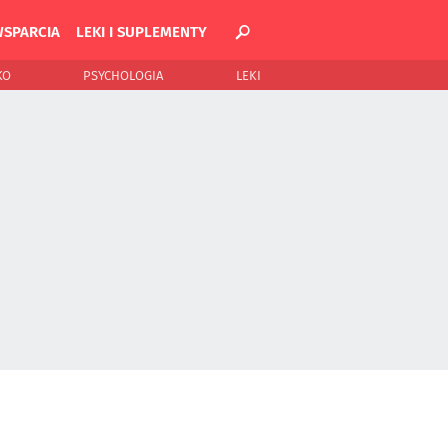
WSPARCIA
LEKI I SUPLEMENTY
KO
PSYCHOLOGIA
LEKI