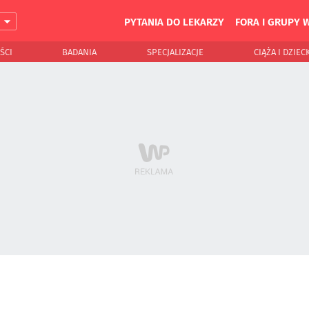
PYTANIA DO LEKARZY
FORA I GRUPY 
J
ŚCI
BADANIA
SPECJALIZACJE
CIĄŻA I DZIEC