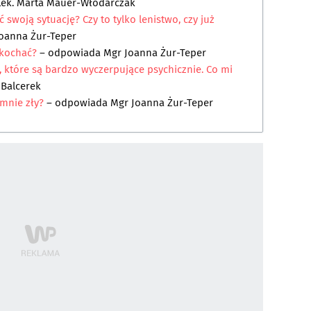
Lek. Marta Mauer-Włodarczak
swoją sytuację? Czy to tylko lenistwo, czy już
oanna Żur-Teper
akochać?
– odpowiada
Mgr Joanna Żur-Teper
 które są bardzo wyczerpujące psychicznie. Co mi
 Balcerek
 mnie zły?
– odpowiada
Mgr Joanna Żur-Teper