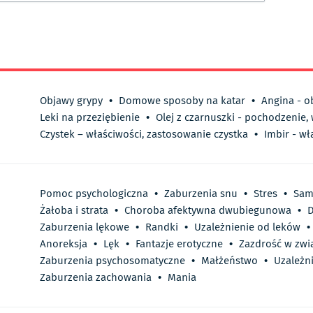
Objawy grypy
•
Domowe sposoby na katar
•
Angina - o
Leki na przeziębienie
•
Olej z czarnuszki - pochodzenie,
Czystek – właściwości, zastosowanie czystka
•
Imbir - wł
Pomoc psychologiczna
•
Zaburzenia snu
•
Stres
•
Sam
Żałoba i strata
•
Choroba afektywna dwubiegunowa
•
D
Zaburzenia lękowe
•
Randki
•
Uzależnienie od leków
•
Anoreksja
•
Lęk
•
Fantazje erotyczne
•
Zazdrość w zwi
Zaburzenia psychosomatyczne
•
Małżeństwo
•
Uzależn
Zaburzenia zachowania
•
Mania