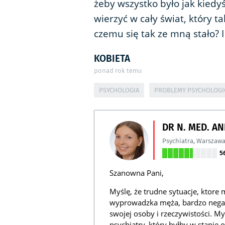
żeby wszystko było jak kiedy
wierzyć w cały świat, który 
czemu się tak ze mną stało? 
KOBIETA
ponad rok temu
PSYCHOLOGIA
PROBLEMY PSYCHOLOGI
DR N. MED. A
Psychiatra
,
Warszaw
5
Szanowna Pani,
Myślę, że trudne sytuacje, ktore 
wyprowadzka męża, bardzo negatyw
swojej osoby i rzeczywistości. My
psychiatry, który byłby w stanie o