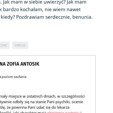
ś. Jak mam w siebie uwierzyć? Jak mam
tak bardzo kochałam, nie wiem nawet
I kiedy? Pozdrawiam serdecznie, benunia.
CZNE
EMOCJE
NNA ZOFIA ANTOSIK
a
6
poziom zaufania
miały miejsce w ostatnich dniach, w szczególności
nie odbiły się na stanie Pani psychiki, ocenie
ślę, że powinna Pani udać się do lekarza
kreślić, jaki charakter mają
obniżenie nastroju
i