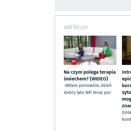
ARTYKUŁY
Na czym polega terapia
Int
śmiechem? (WIDEO)
epi
kor
-Witam ponownie, dzień
syt
dobry lato WP, teraz por
mog
zna
Izol
kont