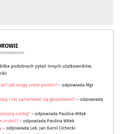
DROWIE
automatycznie
a kilka podobnych pytań innych użytkowników.
iki:
erać? Jak mogę sobie pomóc?
– odpowiada
Mgr
liwą i nie zamartwiać się głupstwami?
– odpowiada
spokojną osobą?
– odpowiada
Paulina Witek
m zrobić?
– odpowiada
Paulina Witek
y
– odpowiada
Lek. Jan Karol Cichecki