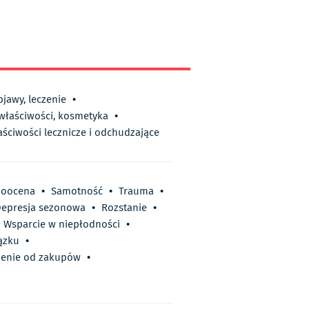
bjawy, leczenie
•
 właściwości, kosmetyka
•
aściwości lecznicze i odchudzające
oocena
•
Samotność
•
Trauma
•
epresja sezonowa
•
Rozstanie
•
Wsparcie w niepłodności
•
ązku
•
ienie od zakupów
•