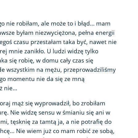
o nie robiłam, ale może to i błąd... mam
wsze byłam niezwyciężona, pełna energii
iegoś czasu przestałam taka być, nawet nie
ej mnie zanikło. U ludzi widzę tylko
aka się robię, w domu cały czas się
de wszystkim na mężu, przeprowadziliśmy
tego momentu nie da się ze mną
 nie...
oraj mąż się wyprowadził, bo zrobiłam
ę. Nie widzę sensu w śmianiu się ani w
mi, tęsknię za tamtą ja, a nie potrafię do
chcę... Nie wiem już co mam robić ze sobą,