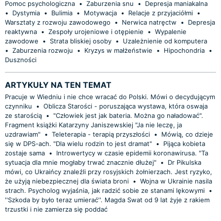
Pomoc psychologiczna
•
Zaburzenia snu
•
Depresja maniakalna
•
Dystymia
•
Bulimia
•
Motywacja
•
Relacje z przyjaciółmi
•
Warsztaty z rozwoju zawodowego
•
Nerwica natręctw
•
Depresja
reaktywna
•
Zespoły urojeniowe i otępienie
•
Wypalenie
zawodowe
•
Strata bliskiej osoby
•
Uzależnienie od komputera
•
Zaburzenia rozwoju
•
Kryzys w małżeństwie
•
Hipochondria
•
Duszności
ARTYKUŁY NA TEN TEMAT
Pracuje w Wiedniu i nie chce wracać do Polski. Mówi o decydującym
czynniku
•
Oblicza Starości - poruszająca wystawa, która oswaja
ze starością
•
"Człowiek jest jak bateria. Można go naładować".
Fragment książki Katarzyny Janiszewskiej "Ja nie leczę, ja
uzdrawiam"
•
Teleterapia - terapią przyszłości
•
Mówią, co dzieje
się w DPS-ach. "Dla wielu rodzin to jest dramat"
•
Pijąca kobieta
zostaje sama
•
Introwertycy w czasie epidemii koronawirusa. "Ta
sytuacja dla mnie mogłaby trwać znacznie dłużej"
•
Dr Pikulska
mówi, co Ukraińcy znaleźli przy rosyjskich żołnierzach. Jest ryzyko,
że użyją niebezpiecznej dla świata broni
•
Wojna w Ukrainie nasila
strach. Psycholog wyjaśnia, jak radzić sobie ze stanami lękowymi
•
''Szkoda by było teraz umierać''. Magda Swat od 9 lat żyje z rakiem
trzustki i nie zamierza się poddać