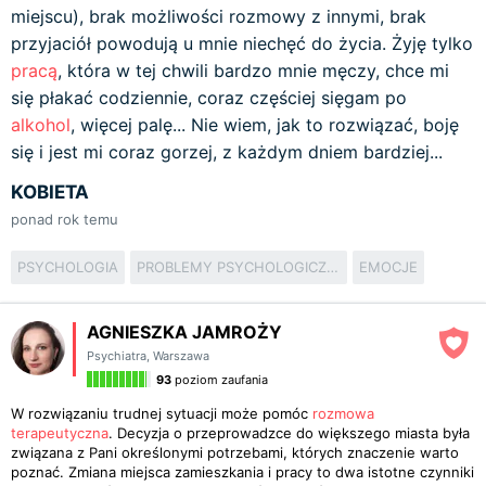
miejscu), brak możliwości rozmowy z innymi, brak
przyjaciół powodują u mnie niechęć do życia. Żyję tylko
pracą
, która w tej chwili bardzo mnie męczy, chce mi
się płakać codziennie, coraz częściej sięgam po
alkohol
, więcej palę... Nie wiem, jak to rozwiązać, boję
się i jest mi coraz gorzej, z każdym dniem bardziej...
KOBIETA
ponad rok temu
PSYCHOLOGIA
PROBLEMY PSYCHOLOGICZNE
EMOCJE
AGNIESZKA JAMROŻY
Psychiatra
,
Warszawa
93
poziom zaufania
W rozwiązaniu trudnej sytuacji może pomóc
rozmowa
terapeutyczna
. Decyzja o przeprowadzce do większego miasta była
związana z Pani określonymi potrzebami, których znaczenie warto
poznać. Zmiana miejsca zamieszkania i pracy to dwa istotne czynniki