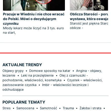
Pracuje w Wiedniu i nie chce wracać
Oblicza Starości - poru
do Polski. Mówi o decydującym
wystawa, która oswaja z
czynniku
Starość jest piękna Staro
oblicze -
Młody lekarz może liczyć na 3 tys. euro
na start,
AKTUALNE TRENDY
Objawy grypy
•
Domowe sposoby na katar
•
Angina - objawy,
leczenie
•
Leki na przeziębienie
•
Olej z czarnuszki -
pochodzenie, właściwości, kosmetyka
•
Czystek – właściwości,
zastosowanie czystka
•
Imbir - właściwości lecznicze i
odchudzające
POPULARNE TEMATY
Stres
•
Samoocena
•
Samotność
•
Trauma
•
Żałoba i strata
•