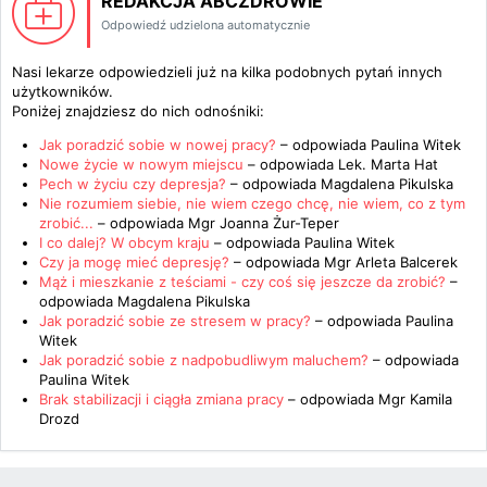
REDAKCJA ABCZDROWIE
Odpowiedź udzielona automatycznie
Nasi lekarze odpowiedzieli już na kilka podobnych pytań innych
użytkowników.
Poniżej znajdziesz do nich odnośniki:
Jak poradzić sobie w nowej pracy?
– odpowiada
Paulina Witek
Nowe życie w nowym miejscu
– odpowiada
Lek. Marta Hat
Pech w życiu czy depresja?
– odpowiada
Magdalena Pikulska
Nie rozumiem siebie, nie wiem czego chcę, nie wiem, co z tym
zrobić...
– odpowiada
Mgr Joanna Żur-Teper
I co dalej? W obcym kraju
– odpowiada
Paulina Witek
Czy ja mogę mieć depresję?
– odpowiada
Mgr Arleta Balcerek
Mąż i mieszkanie z teściami - czy coś się jeszcze da zrobić?
–
odpowiada
Magdalena Pikulska
Jak poradzić sobie ze stresem w pracy?
– odpowiada
Paulina
Witek
Jak poradzić sobie z nadpobudliwym maluchem?
– odpowiada
Paulina Witek
Brak stabilizacji i ciągła zmiana pracy
– odpowiada
Mgr Kamila
Drozd