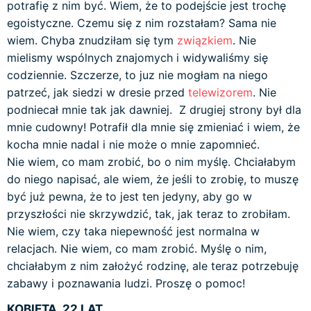
potrafię z nim być. Wiem, że to podejście jest trochę
egoistyczne. Czemu się z nim rozstałam? Sama nie
wiem. Chyba znudziłam się tym
związkiem
. Nie
mielismy wspólnych znajomych i widywaliśmy się
codziennie. Szczerze, to juz nie mogłam na niego
patrzeć, jak siedzi w dresie przed
telewizorem
. Nie
podniecał mnie tak jak dawniej. Z drugiej strony był dla
mnie cudowny! Potrafił dla mnie się zmieniać i wiem, że
kocha mnie nadal i nie może o mnie zapomnieć.
Nie wiem, co mam zrobić, bo o nim myślę. Chciałabym
do niego napisać, ale wiem, że jeśli to zrobię, to muszę
być już pewna, że to jest ten jedyny, aby go w
przyszłości nie skrzywdzić, tak, jak teraz to zrobiłam.
Nie wiem, czy taka niepewność jest normalna w
relacjach. Nie wiem, co mam zrobić. Myślę o nim,
chciałabym z nim założyć rodzinę, ale teraz potrzebuję
zabawy i poznawania ludzi. Proszę o pomoc!
KOBIETA, 22 LAT