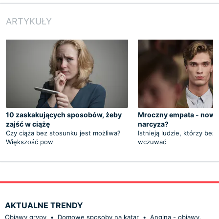
ARTYKUŁY
10 zaskakujących sposobów, żeby
Mroczny empata - nowa
zajść w ciążę
narcyza?
Czy ciąża bez stosunku jest możliwa?
Istnieją ludzie, którzy bez 
Większość pow
wczuwać
AKTUALNE TRENDY
Objawy grypy
•
Domowe sposoby na katar
•
Angina - objawy,