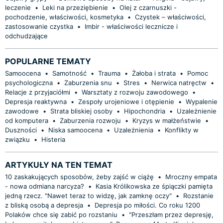
leczenie
•
Leki na przeziębienie
•
Olej z czarnuszki -
pochodzenie, właściwości, kosmetyka
•
Czystek – właściwości,
zastosowanie czystka
•
Imbir - właściwości lecznicze i
odchudzające
POPULARNE TEMATY
Samoocena
•
Samotność
•
Trauma
•
Żałoba i strata
•
Pomoc
psychologiczna
•
Zaburzenia snu
•
Stres
•
Nerwica natręctw
•
Relacje z przyjaciółmi
•
Warsztaty z rozwoju zawodowego
•
Depresja reaktywna
•
Zespoły urojeniowe i otępienie
•
Wypalenie
zawodowe
•
Strata bliskiej osoby
•
Hipochondria
•
Uzależnienie
od komputera
•
Zaburzenia rozwoju
•
Kryzys w małżeństwie
•
Duszności
•
Niska samoocena
•
Uzależnienia
•
Konflikty w
związku
•
Histeria
ARTYKUŁY NA TEN TEMAT
10 zaskakujących sposobów, żeby zajść w ciążę
•
Mroczny empata
- nowa odmiana narcyza?
•
Kasia Królikowska ze śpiączki pamięta
jedną rzecz. "Nawet teraz to widzę, jak zamknę oczy"
•
Rozstanie
z bliską osobą a depresja
•
Depresja po miłości. Co roku 1200
Polaków chce się zabić po rozstaniu
•
"Przeszłam przez depresję,