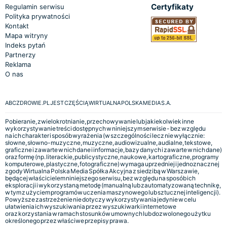
Certyfikaty
Regulamin serwisu
Polityka prywatności
Kontakt
Mapa witryny
Indeks pytań
Partnerzy
Reklama
O nas
ABCZDROWIE.PL JEST CZĘŚCIĄ WIRTUALNA POLSKA MEDIA S.A.
Pobieranie, zwielokrotnianie, przechowywanie lub jakiekolwiek inne
wykorzystywanie treści dostępnych w niniejszym serwisie - bez względu
na ich charakter i sposób wyrażenia (w szczególności lecz nie wyłącznie:
słowne, słowno-muzyczne, muzyczne, audiowizualne, audialne, tekstowe,
graficzne i zawarte w nich dane i informacje, bazy danych i zawarte w nich dane)
oraz formę (np. literackie, publicystyczne, naukowe, kartograficzne, programy
komputerowe, plastyczne, fotograficzne) wymaga uprzedniej i jednoznacznej
zgody Wirtualna Polska Media Spółka Akcyjna z siedzibą w Warszawie,
będącej właścicielem niniejszego serwisu, bez względu na sposób ich
eksploracji i wykorzystaną metodę (manualną lub zautomatyzowaną technikę,
w tym z użyciem programów uczenia maszynowego lub sztucznej inteligencji).
Powyższe zastrzeżenie nie dotyczy wykorzystywania jedynie w celu
ułatwienia ich wyszukiwania przez wyszukiwarki internetowe
oraz korzystania w ramach stosunków umownych lub dozwolonego użytku
określonego przez właściwe przepisy prawa.