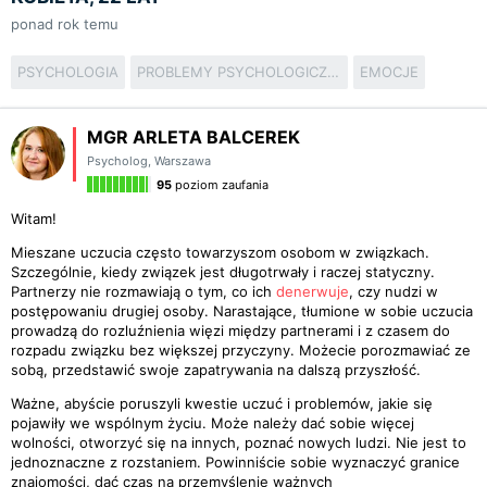
ponad rok temu
PSYCHOLOGIA
PROBLEMY PSYCHOLOGICZNE
EMOCJE
MGR ARLETA BALCEREK
Psycholog
,
Warszawa
95
poziom zaufania
Witam!
Mieszane uczucia często towarzyszom osobom w związkach.
Szczególnie, kiedy związek jest długotrwały i raczej statyczny.
Partnerzy nie rozmawiają o tym, co ich
denerwuje
, czy nudzi w
postępowaniu drugiej osoby. Narastające, tłumione w sobie uczucia
prowadzą do rozluźnienia więzi między partnerami i z czasem do
rozpadu związku bez większej przyczyny. Możecie porozmawiać ze
sobą, przedstawić swoje zapatrywania na dalszą przyszłość.
Ważne, abyście poruszyli kwestie uczuć i problemów, jakie się
pojawiły we wspólnym życiu. Może należy dać sobie więcej
wolności, otworzyć się na innych, poznać nowych ludzi. Nie jest to
jednoznaczne z rozstaniem. Powinniście sobie wyznaczyć granice
znajomości, dać czas na przemyślenie ważnych