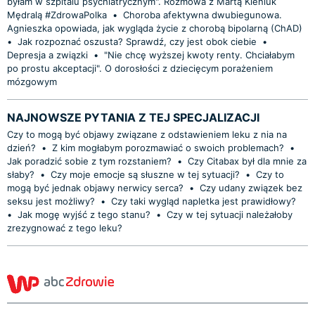
byłam w szpitalu psychiatrycznym". Rozmowa z Martą Kieniuk
Mędralą #ZdrowaPolka
•
Choroba afektywna dwubiegunowa.
Agnieszka opowiada, jak wygląda życie z chorobą bipolarną (ChAD)
•
Jak rozpoznać oszusta? Sprawdź, czy jest obok ciebie
•
Depresja a związki
•
"Nie chcę wyższej kwoty renty. Chciałabym
po prostu akceptacji". O dorosłości z dziecięcym porażeniem
mózgowym
NAJNOWSZE PYTANIA Z TEJ SPECJALIZACJI
Czy to mogą być objawy związane z odstawieniem leku z nia na
dzień?
•
Z kim mogłabym porozmawiać o swoich problemach?
•
Jak poradzić sobie z tym rozstaniem?
•
Czy Citabax był dla mnie za
słaby?
•
Czy moje emocje są słuszne w tej sytuacji?
•
Czy to
mogą być jednak objawy nerwicy serca?
•
Czy udany związek bez
seksu jest możliwy?
•
Czy taki wygląd napletka jest prawidłowy?
•
Jak mogę wyjść z tego stanu?
•
Czy w tej sytuacji należałoby
zrezygnować z tego leku?