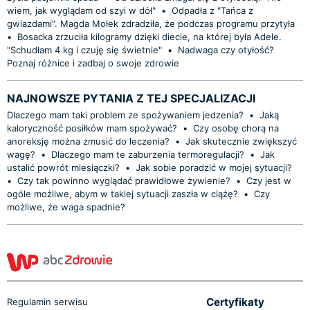
wiem, jak wyglądam od szyi w dół"
•
Odpadła z "Tańca z
gwiazdami". Magda Mołek zdradziła, że podczas programu przytyła
•
Bosacka zrzuciła kilogramy dzięki diecie, na której była Adele.
"Schudłam 4 kg i czuję się świetnie"
•
Nadwaga czy otyłość?
Poznaj różnice i zadbaj o swoje zdrowie
NAJNOWSZE PYTANIA Z TEJ SPECJALIZACJI
Dlaczego mam taki problem ze spożywaniem jedzenia?
•
Jaką
kaloryczność posiłków mam spożywać?
•
Czy osobę chorą na
anoreksję można zmusić do leczenia?
•
Jak skutecznie zwiększyć
wagę?
•
Dlaczego mam te zaburzenia termoregulacji?
•
Jak
ustalić powrót miesiączki?
•
Jak sobie poradzić w mojej sytuacji?
•
Czy tak powinno wyglądać prawidłowe żywienie?
•
Czy jest w
ogóle możliwe, abym w takiej sytuacji zaszła w ciążę?
•
Czy
możliwe, że waga spadnie?
Certyfikaty
Regulamin serwisu