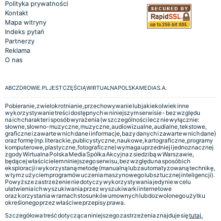
Polityka prywatności
Kontakt
Mapa witryny
Indeks pytań
Partnerzy
Reklama
O nas
ABCZDROWIE.PL JEST CZĘŚCIĄ WIRTUALNA POLSKA MEDIA S.A.
Pobieranie, zwielokrotnianie, przechowywanie lub jakiekolwiek inne
wykorzystywanie treści dostępnych w niniejszym serwisie - bez względu
na ich charakter i sposób wyrażenia (w szczególności lecz nie wyłącznie:
słowne, słowno-muzyczne, muzyczne, audiowizualne, audialne, tekstowe,
graficzne i zawarte w nich dane i informacje, bazy danych i zawarte w nich dane)
oraz formę (np. literackie, publicystyczne, naukowe, kartograficzne, programy
komputerowe, plastyczne, fotograficzne) wymaga uprzedniej i jednoznacznej
zgody Wirtualna Polska Media Spółka Akcyjna z siedzibą w Warszawie,
będącej właścicielem niniejszego serwisu, bez względu na sposób ich
eksploracji i wykorzystaną metodę (manualną lub zautomatyzowaną technikę,
w tym z użyciem programów uczenia maszynowego lub sztucznej inteligencji).
Powyższe zastrzeżenie nie dotyczy wykorzystywania jedynie w celu
ułatwienia ich wyszukiwania przez wyszukiwarki internetowe
oraz korzystania w ramach stosunków umownych lub dozwolonego użytku
określonego przez właściwe przepisy prawa.
Szczegółowa treść dotycząca niniejszego zastrzeżenia znajduje się
tutaj.