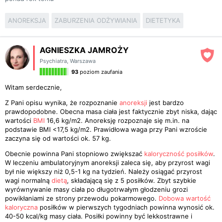
ANOREKSJA
ZABURZENIA ODŻYWIANIA
DIETETYKA
AGNIESZKA JAMROŻY
Psychiatra
,
Warszawa
93
poziom zaufania
Witam serdecznie,
Z Pani opisu wynika, że rozpoznanie
anoreksji
jest bardzo
prawdopodobne. Obecna masa ciała jest faktycznie zbyt niska, dając
wartości
BMI
16,6 kg/m2. Anoreksję rozpoznaje się m.in. na
podstawie BMI <17,5 kg/m2. Prawidłowa waga przy Pani wzroście
zaczyna się od wartości ok. 57 kg.
Obecnie powinna Pani stopniowo zwiększać
kaloryczność posiłków
.
W leczeniu ambulatoryjnym anoreksji zaleca się, aby przyrost wagi
był nie większy niż 0,5-1 kg na tydzień. Należy osiągać przyrost
wagi normalną
dietą
, składającą się z 5 posiłków. Zbyt szybkie
wyrównywanie masy ciała po długotrwałym głodzeniu grozi
powikłaniami ze strony przewodu pokarmowego.
Dobowa wartość
kaloryczna
posiłków w pierwszych tygodniach powinna wynosić ok.
40-50 kcal/kg masy ciała. Posiłki powinny być lekkostrawne i