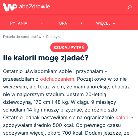
PYTANIA
FORA
WIĘCEJ
Pytania do specjalistów
Dietetyka
SZUKAJ PYTAŃ
Ile kalorii mogę zjadać?
Ostatnio uświadomiłam sobie i przyznałam -
przesadziłam z
odchudzaniem
. Początkowo w to nie
wierzyłam, ale teraz wiem, że mam anoreksję, chociaż
nie w najgorszym stadium. Jestem 20-letnią
dziewczyną, 170 cm i 48 kg. W ciągu 9 miesięcy
schudłam 14 kg i muszę przyznać, że różnie szło.
Ostatnio jednak nastawiłam się na ograniczenie
kalorii
-
spożywałam średnio 500 kcal. Od pewnego czasu
spożywam więcej, około 700 kcal. Dodam jeszcze, że