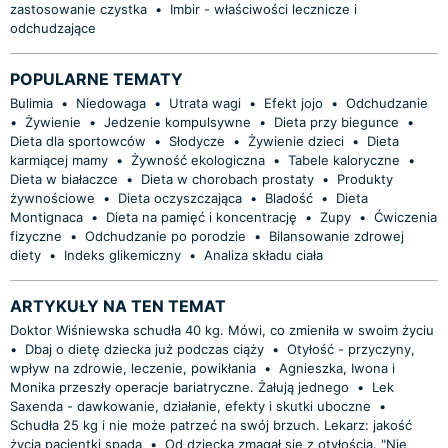
zastosowanie czystka
•
Imbir - właściwości lecznicze i
odchudzające
POPULARNE TEMATY
Bulimia
•
Niedowaga
•
Utrata wagi
•
Efekt jojo
•
Odchudzanie
•
Żywienie
•
Jedzenie kompulsywne
•
Dieta przy biegunce
•
Dieta dla sportowców
•
Słodycze
•
Żywienie dzieci
•
Dieta
karmiącej mamy
•
Żywność ekologiczna
•
Tabele kaloryczne
•
Dieta w białaczce
•
Dieta w chorobach prostaty
•
Produkty
żywnościowe
•
Dieta oczyszczająca
•
Bladość
•
Dieta
Montignaca
•
Dieta na pamięć i koncentrację
•
Zupy
•
Ćwiczenia
fizyczne
•
Odchudzanie po porodzie
•
Bilansowanie zdrowej
diety
•
Indeks glikemiczny
•
Analiza składu ciała
ARTYKUŁY NA TEN TEMAT
Doktor Wiśniewska schudła 40 kg. Mówi, co zmieniła w swoim życiu
•
Dbaj o dietę dziecka już podczas ciąży
•
Otyłość - przyczyny,
wpływ na zdrowie, leczenie, powikłania
•
Agnieszka, Iwona i
Monika przeszły operacje bariatryczne. Żałują jednego
•
Lek
Saxenda - dawkowanie, działanie, efekty i skutki uboczne
•
Schudła 25 kg i nie może patrzeć na swój brzuch. Lekarz: jakość
życia pacjentki spada
•
Od dziecka zmagał się z otyłością. "Nie