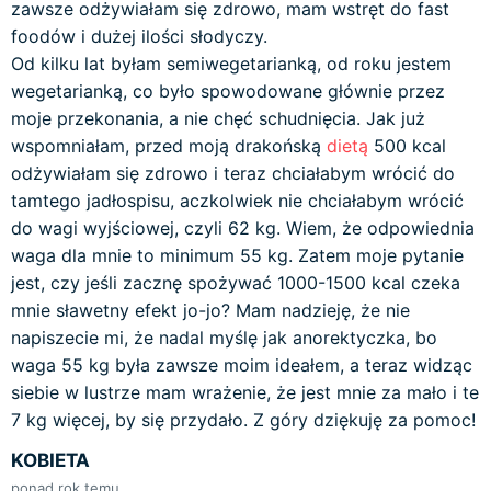
zawsze odżywiałam się zdrowo, mam wstręt do fast
foodów i dużej ilości słodyczy.
Od kilku lat byłam semiwegetarianką, od roku jestem
wegetarianką, co było spowodowane głównie przez
moje przekonania, a nie chęć schudnięcia. Jak już
wspomniałam, przed moją drakońską
dietą
500 kcal
odżywiałam się zdrowo i teraz chciałabym wrócić do
tamtego jadłospisu, aczkolwiek nie chciałabym wrócić
do wagi wyjściowej, czyli 62 kg. Wiem, że odpowiednia
waga dla mnie to minimum 55 kg. Zatem moje pytanie
jest, czy jeśli zacznę spożywać 1000-1500 kcal czeka
mnie sławetny efekt jo-jo? Mam nadzieję, że nie
napiszecie mi, że nadal myślę jak anorektyczka, bo
waga 55 kg była zawsze moim ideałem, a teraz widząc
siebie w lustrze mam wrażenie, że jest mnie za mało i te
7 kg więcej, by się przydało. Z góry dziękuję za pomoc!
KOBIETA
ponad rok temu