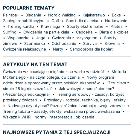
POPULARNE TEMATY
Paintball
•
Bieganie
•
Nordic Walking
•
Kajakarstwo
•
Boks
•
Zabiegi rehabilitacyjne
•
Golf
•
Sport dla dziecka
•
Nurkowanie
•
Trening kardio
•
Krav maga
•
Sporty ekstremalne
•
Pilates
•
Surfing
•
Ćwiczenia na partie ciała
•
Capoeira
•
Dieta dla kobiet
•
Wspinaczka
•
Joga
•
Ćwiczenia z przyrządem
•
Sporty
zimowe
•
Szermierka
•
Odchudzanie
•
Survival
•
Siłownia
•
Ćwiczenia relaksacyjne
•
Narty
•
Samoobrona dla kobiet
ARTYKUŁY NA TEN TEMAT
Ćwiczenia wzmacniające mięśnie - co warto wiedzieć?
•
Metoda
McKenziego - na czym polega, ćwiczenia
•
Nowy program
odchudzania opracowany przez polskich ekspertów
•
"Zrzuciłam z
siebie 28 kg nieszczęścia"
•
Jak walczyć z nadciśnieniem?
(Prezentacja edukacyjna)
•
Trening aerobowy - zasady, korzyści i
przykłady ćwiczeń
•
Przysiady - rodzaje, technika, błędy i efekty
•
Nadwaga czy otyłość? Poznaj różnice i zadbaj o swoje zdrowie
•
Trening tabata - zasady, efekty, wskazania i przeciwwskazania
•
Wskaźnik WHR - normy, interpretacja i obliczenia
NAJNOWSZE PYTANIA Z TEJ SPECJALIZACJI