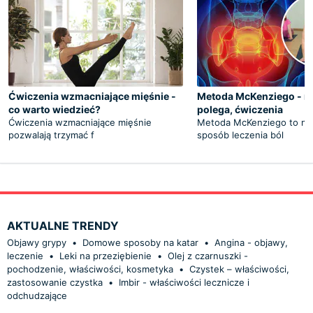
Ćwiczenia wzmacniające mięśnie -
Metoda McKenziego - n
co warto wiedzieć?
polega, ćwiczenia
Ćwiczenia wzmacniające mięśnie
Metoda McKenziego to ni
pozwalają trzymać f
sposób leczenia ból
AKTUALNE TRENDY
Objawy grypy
•
Domowe sposoby na katar
•
Angina - objawy,
leczenie
•
Leki na przeziębienie
•
Olej z czarnuszki -
pochodzenie, właściwości, kosmetyka
•
Czystek – właściwości,
zastosowanie czystka
•
Imbir - właściwości lecznicze i
odchudzające