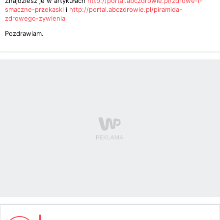
Znajdziesz je w artykułach
http://portal.abczdrowie.pl/zdrowe-i-
smaczne-przekaski
i
http://portal.abczdrowie.pl/piramida-
zdrowego-zywienia
Pozdrawiam.