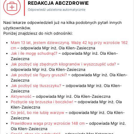
REDAKCJA ABCZDROWIE
Odpowiedź udzielona automatycznie
Nasi lekarze odpowiedzieli już na kilka podobnych pytań innych
użytkowników.
Poniżej znajdziesz do nich odnośniki:
Mam 13 lat, jestem dziewczyną. Ważę 42 kg przy wzroście 162
cm
– odpowiada
Mgr inż. Ola Kilen-Zasieczna
Jak i ile mogę schudnąć?
– odpowiada
Mgr inż. Ola Kilen-
Zasieczna
Jak pozbyć się zbędnych kilogramów i wyszczuplić uda?
–
odpowiada
Mgr inż. Ola Kilen-Zasieczna
Jak pozbyć sie figury gruszki?
– odpowiada
Mgr inż. Ola Kilen-
Zasieczna
Jak pozbyć się tłuszczyku?
– odpowiada
Mgr inż. Ola Kilen-
Zasieczna
Aktywność
– odpowiada
Mgr inż. Ola Kilen-Zasieczna
Pozbycie się brzuszka i boczków!
– odpowiada
Mgr inż. Ola
Kilen-Zasieczna
Co jeść, bo nie lubię warzyw
– odpowiada
Mgr inż. Ola Kilen-
Zasieczna
Prawidłowa waga przy wzroście 148 cm
– odpowiada
Mgr inż.
Ola Kilen-Zasieczna