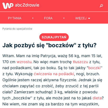
PYTANIA
FORA
WIĘCEJ
Pytania do specjalistów
SZUKAJ PYTAŃ
Jak pozbyć się "boczków'' z tyłu?
Witam. Mam na imię Patrycja, ważę 56 kg, mam 15 lat,
170 cm
wzrostu
. No więc mam trochę
tłuszczu
z tyłu,
nad pośladkami, tak po boku. Są to tak jakby "
boczki
''
z tyłu. Wykonuję
ćwiczenia na pośladki
, nogi, brzuch.
Ogólnie jestem raczej aktywna fizycznie. Jednak ja się
chciałam zapytać co zrobić, żeby zrzucić z tej partii
ciała? Zamierzam schudnąć 3 kg, właśnie z powodu
tych ,,boczków'' z tyłu, ale może jest na to jakaś
dieta
?
Nie wiem, nie znam się za bardzo na tym wszystkim,