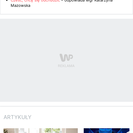
Cześć, chcę się odchudzić
– odpowiada
Mgr Katarzyna
Mazowska
ARTYKUŁY