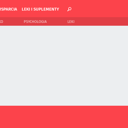
WSPARCIA
LEKI I SUPLEMENTY
KO
PSYCHOLOGIA
LEKI