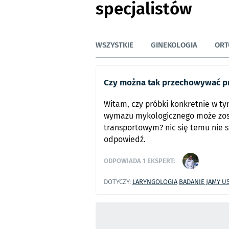
specjalistów
WSZYSTKIE
GINEKOLOGIA
ORT
Czy można tak przechowywać p
Witam, czy próbki konkretnie w ty
wymazu mykologicznego może zos
transportowym? nic się temu nie st
odpowiedź.
ODPOWIADA
1
EKSPERT:
DOTYCZY:
LARYNGOLOGIA
BADANIE JAMY U