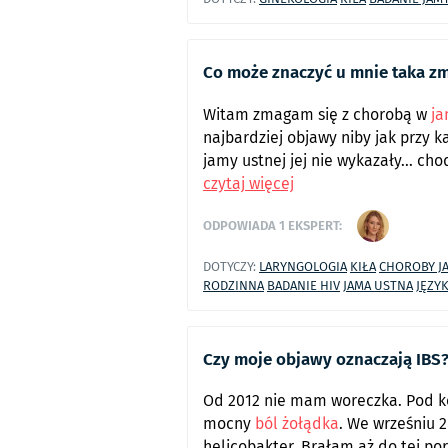
Co może znaczyć u mnie taka zm
Witam zmagam się z chorobą w
ja
najbardziej objawy niby jak przy 
jamy ustnej jej nie wykazały... ch
czytaj więcej
ODPOWIADA
1
EKSPERT:
DOTYCZY:
LARYNGOLOGIA
KIŁA
CHOROBY J
RODZINNA
BADANIE HIV
JAMA USTNA
JĘZY
Czy moje objawy oznaczają IBS
Od 2012 nie mam woreczka. Pod ko
mocny
ból żołądka
. We wrześniu
helicobakter. Brałam aż do tej po