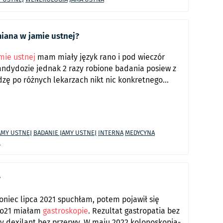
iana w jamie ustnej?
mie ustnej
mam miały język rano i pod wieczór
kandydozie jednak 2 razy robione badania posiew z
odzę po różnych lekarzach nikt nic konkretnego...
AMY USTNEJ
BADANIE JAMY USTNEJ
INTERNA
MEDYCYNA
K
?
niec lipca 2021 spuchłam, potem pojawił się
 2o21 miałam
gastroskopie
. Rezultat gastropatia bez
ry dexilant bez przerwy. W maju 2022 kolonoskopia-