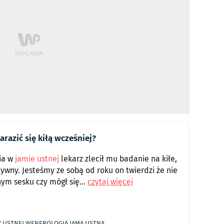
arazić się kiłą wcześniej?
ia w
jamie ustnej
lekarz zlecił mu badanie na kiłe,
tywny. Jesteśmy ze sobą od roku on twierdzi że nie
nym sesku czy mógł się...
czytaj więcej
Y USTNEJ
WENEROLOGIA
JAMA USTNA