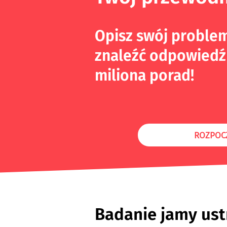
Opisz swój proble
znaleźć odpowiedź
miliona porad!
ROZPOC
Badanie jamy ust