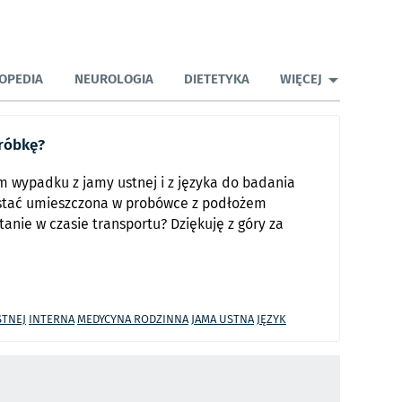
OPEDIA
NEUROLOGIA
DIETETYKA
WIĘCEJ
róbkę?
m wypadku z jamy ustnej i z języka do badania
tać umieszczona w probówce z podłożem
anie w czasie transportu? Dziękuję z góry za
STNEJ
INTERNA
MEDYCYNA RODZINNA
JAMA USTNA
JĘZYK