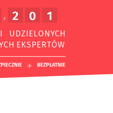
2
0
1
,
I UDZIELONYCH
ZYCH EKSPERTÓW
+
PIECZNIE
BEZPŁATNIE