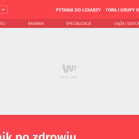
PYTANIA DO LEKARZY
FORA I GRUPY 
J
ŚCI
BADANIA
SPECJALIZACJE
CIĄŻA I DZIEC
ik po zdrowiu