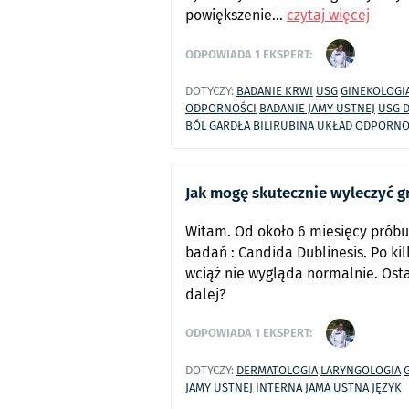
powiększenie...
czytaj więcej
ODPOWIADA
1
EKSPERT:
DOTYCZY:
BADANIE KRWI
USG
GINEKOLOGI
ODPORNOŚCI
BADANIE JAMY USTNEJ
USG 
BÓL GARDŁA
BILIRUBINA
UKŁAD ODPORNO
Jak mogę skutecznie wyleczyć g
Witam. Od około 6 miesięcy prób
badań : Candida Dublinesis. Po ki
wciąż nie wygląda normalnie. Osta
dalej?
ODPOWIADA
1
EKSPERT:
DOTYCZY:
DERMATOLOGIA
LARYNGOLOGIA
JAMY USTNEJ
INTERNA
JAMA USTNA
JĘZYK