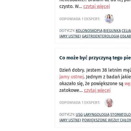
czysto. W...
czytaj więcej
ODPOWIADA
1
EKSPERT:
DOTYCZY:
KOLONOSKOPIA
BIEGUNKA
CELIA
JAMY USTNEJ
GASTROENTEROLOGIA
OSŁAB
Co może być przyczyną tego pie
Dzień dobry. Jestem 38 letnim męż
jamy ustnej
. Jednym z badań jaki
okazało się, że powiększone są
wę
zatokowe...
czytaj więcej
ODPOWIADA
1
EKSPERT:
DOTYCZY:
USG
LARYNGOLOGIA
STOMATOLO
JAMY USTNEJ
POWIĘKSZONE WĘZŁY CHŁO