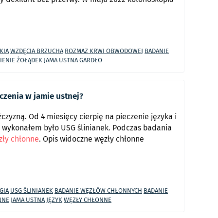
KIA
WZDĘCIA BRZUCHA
ROZMAZ KRWI OBWODOWEJ
BADANIE
IENIE
ŻOŁĄDEK
JAMA USTNA
GARDŁO
czenia w jamie ustnej?
czyzną. Od 4 miesięcy cierpię na pieczenie języka i
e wykonałem było USG ślinianek. Podczas badania
zły chłonne
. Opis widoczne węzły chłonne
GIA
USG ŚLINIANEK
BADANIE WĘZŁÓW CHŁONNYCH
BADANIE
NNE
JAMA USTNA
JĘZYK
WĘZŁY CHŁONNE