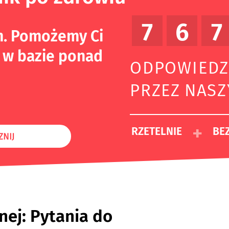
7
6
7
m. Pomożemy Ci
 w bazie ponad
ODPOWIEDZ
PRZEZ NAS
+
RZETELNIE
BEZ
ZNIJ
nej: Pytania do