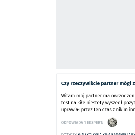
Czy rzeczywiście partner mógł z
Witam moj partner ma owrzodzen
test na kiłe niestety wyszedł pozy
uprawiał przez ten czas z nikim in
ODPOWIADA
1
EKSPERT:
DOTYCZY:
GINEKOLOGIA
KIŁA
BADANIE JAM