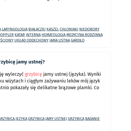
A
LARYNGOLOGIA
BIAŁACZKI
KASZEL
CHŁONIAKI
NIEDOBORY
DOPPLER
KATAR
INTERNA
HEMATOLOGIA
MEDYCYNA RODZINNA
ŚCIOWY
UKŁAD ODDECHOWY
JAMA USTNA
GARDŁO
rzybicę jamy ustnej?
uję wyleczyć
grzybicę
jamy ustnej (języka). Wyniki
lku wizytach i ciągłym zażywaniu leków mój język
tnio pokazały się delikatne brązowe plamki. Co
GRZYBICA JĘZYKA
GRZYBICA JAMY USTNEJ
GRZYBICA
BADANIE