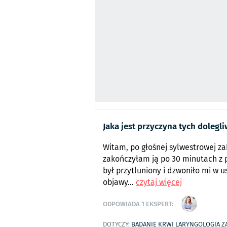
Jaka jest przyczyna tych dolegl
Witam, po głośnej sylwestrowej z
zakończyłam ją po 30 minutach z 
był przytluniony i dzwoniło mi w us
objawy...
czytaj więcej
ODPOWIADA
1
EKSPERT:
DOTYCZY:
BADANIE KRWI
LARYNGOLOGIA
Z