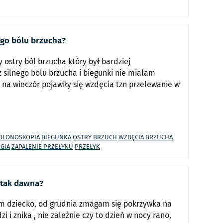
go bólu brzucha?
 ostry ból brzucha który był bardziej
 silnego bólu brzucha i biegunki nie miałam
na wieczór pojawiły się wzdęcia tzn przelewanie w
OLONOSKOPIA
BIEGUNKA
OSTRY BRZUCH
WZDĘCIA BRZUCHA
GIA
ZAPALENIE PRZEŁYKU
PRZEŁYK
 tak dawna?
am dziecko, od grudnia zmagam się pokrzywka na
zi i znika , nie zależnie czy to dzień w nocy rano,