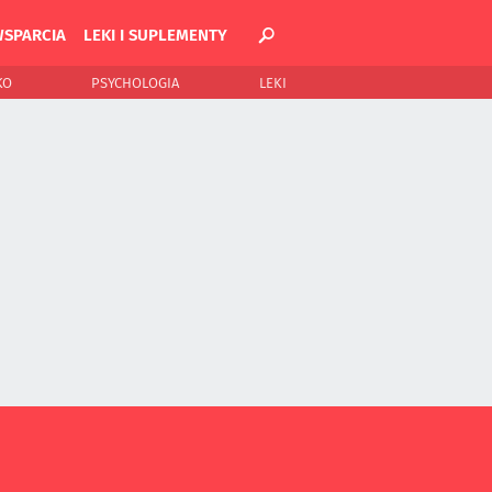
WSPARCIA
LEKI I SUPLEMENTY
KO
PSYCHOLOGIA
LEKI