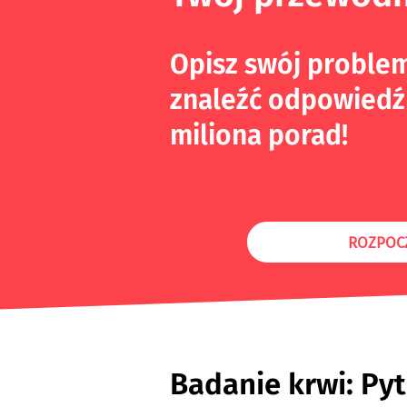
Opisz swój proble
znaleźć odpowiedź
miliona porad!
ROZPOC
Badanie krwi: Pyt