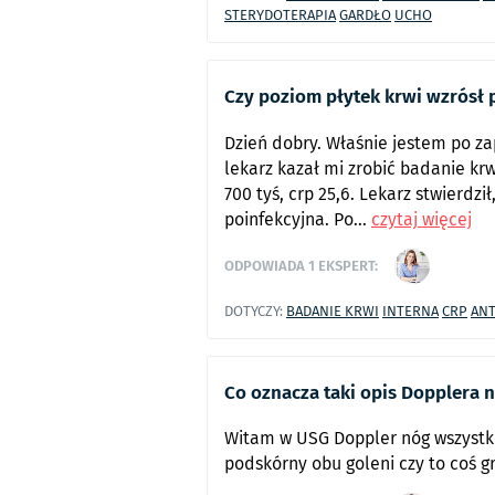
STERYDOTERAPIA
GARDŁO
UCHO
Czy poziom płytek krwi wzrósł p
Dzień dobry. Właśnie jestem po zap
lekarz kazał mi zrobić badanie kr
700 tyś, crp 25,6. Lekarz stwierdz
poinfekcyjna. Po...
czytaj więcej
ODPOWIADA
1
EKSPERT:
DOTYCZY:
BADANIE KRWI
INTERNA
CRP
ANT
Co oznacza taki opis Dopplera 
Witam w USG Doppler nóg wszystko
podskórny obu goleni czy to coś 