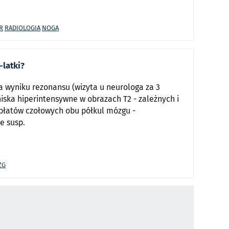
R
RADIOLOGIA
NOGA
-latki?
a wyniku rezonansu (wizyta u neurologa za 3
iska hiperintensywne w obrazach T2 - zależnych i
 płatów czołowych obu półkul mózgu -
e susp.
ZG