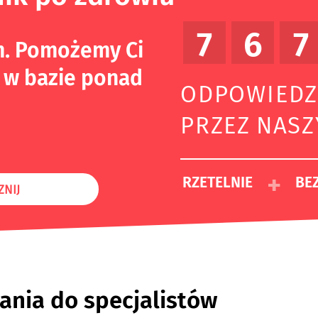
7
6
7
m. Pomożemy Ci
 w bazie ponad
ODPOWIEDZ
PRZEZ NAS
+
RZETELNIE
BEZ
ZNIJ
ania do specjalistów