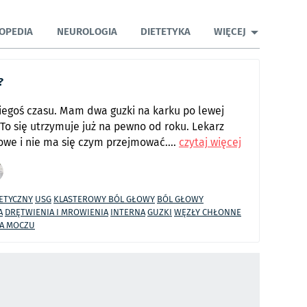
OPEDIA
NEUROLOGIA
DIETETYKA
WIĘCEJ
?
kiegoś czasu. Mam dwa guzki na karku po lewej
 To się utrzymuje już na pewno od roku. Lekarz
iowe i nie ma się czym przejmować....
czytaj więcej
ETYCZNY
USG
KLASTEROWY BÓL GŁOWY
BÓL GŁOWY
A
DRĘTWIENIA I MROWIENIA
INTERNA
GUZKI
WĘZŁY CHŁONNE
IA MOCZU