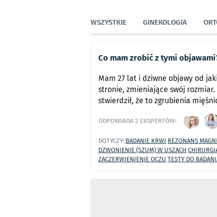
WSZYSTKIE
GINEKOLOGIA
ORT
Co mam zrobić z tymi objawami
Mam 27 lat i dziwne objawy od ja
stronie, zmieniające swój rozmiar.
stwierdził, że to zgrubienia mięśn
ODPOWIADA
2
EKSPERTÓW:
DOTYCZY:
BADANIE KRWI
REZONANS MAGN
DZWONIENIE (SZUM) W USZACH
CHIRURGI
ZACZERWIENIENIE OCZU
TESTY DO BADAN