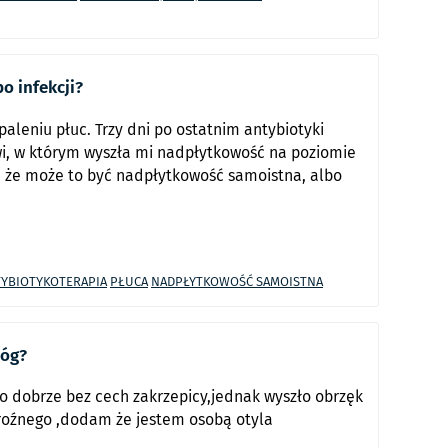
o infekcji?
aleniu płuc. Trzy dni po ostatnim antybiotyki
wi, w którym wyszła mi nadpłytkowość na poziomie
ił, że może to być nadpłytkowość samoistna, albo
YBIOTYKOTERAPIA
PŁUCA
NADPŁYTKOWOŚĆ SAMOISTNA
nóg?
 dobrze bez cech zakrzepicy,jednak wyszło obrzęk
groźnego ,dodam że jestem osobą otyla