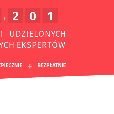
2
0
1
,
I UDZIELONYCH
ZYCH EKSPERTÓW
+
PIECZNIE
BEZPŁATNIE