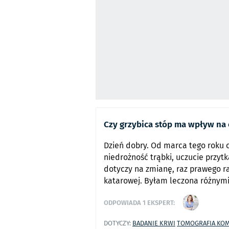
Czy grzybica stóp ma wpływ na
Dzień dobry. Od marca tego roku c
niedrożność trąbki, uczucie przyt
dotyczy na zmianę, raz prawego r
katarowej. Byłam leczona różnymi
ODPOWIADA
1
EKSPERT:
DOTYCZY:
BADANIE KRWI
TOMOGRAFIA KO