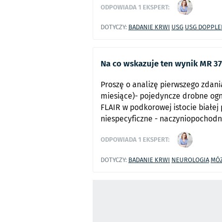
ODPOWIADA
1
EKSPERT:
DOTYCZY:
BADANIE KRWI
USG
USG DOPPLE
Na co wskazuje ten wynik MR 37
Proszę o analizę pierwszego zdani
miesiące)- pojedyncze drobne ogn
FLAIR w podkorowej istocie białej
niespecyficzne - naczyniopochodn
ODPOWIADA
1
EKSPERT:
DOTYCZY:
BADANIE KRWI
NEUROLOGIA
MÓ