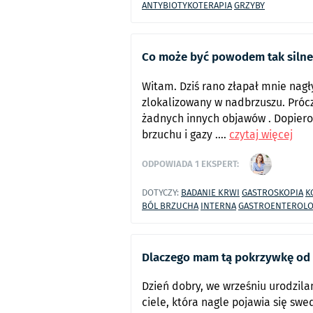
ANTYBIOTYKOTERAPIA
GRZYBY
Co może być powodem tak silne
Witam. Dziś rano złapał mnie nagły
zlokalizowany w nadbrzuszu. Prócz
żadnych innych objawów . Dopiero 
brzuchu i gazy ....
czytaj więcej
ODPOWIADA
1
EKSPERT:
DOTYCZY:
BADANIE KRWI
GASTROSKOPIA
K
BÓL BRZUCHA
INTERNA
GASTROENTEROLO
Dlaczego mam tą pokrzywkę od
Dzień dobry, we wrześniu urodzil
ciele, która nagle pojawia się swed