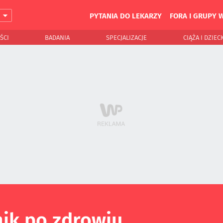
PYTANIA DO LEKARZY
FORA I GRUPY 
J
ŚCI
BADANIA
SPECJALIZACJE
CIĄŻA I DZIEC
ik po zdrowiu