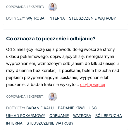
ODPOWIADA
1
EKSPERT:
DOTYCZY:
WĄTROBA
INTERNA
STŁUSZCZENIE WĄTROBY
Co oznacza to pieczenie i odbijanie?
Od 2 miesięcy leczę się z powodu dolegliwości ze strony
układu pokarmowego, objawiających się: nieregularnymi
wypróżnianiem, wzmożonym odbijaniem do kilkudziesięciu
razy dziennie bez korelacji z posiłkami, bólem brzucha nad
pępkiem przypominającym uciskanie, wypychanie lub
pieczenie. Z badań kału nie wykryto...
czytaj więcej
ODPOWIADA
1
EKSPERT:
DOTYCZY:
BADANIE KAŁU
BADANIE KRWI
USG
UKŁAD POKARMOWY
ODBIJANIE
WĄTROBA
BÓL BRZUCHA
INTERNA
STŁUSZCZENIE WĄTROBY