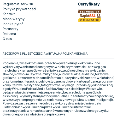
Certyfikaty
Regulamin serwisu
Polityka prywatności
Kontakt
Mapa witryny
Indeks pytań
Partnerzy
Reklama
O nas
ABCZDROWIE.PL JEST CZĘŚCIĄ WIRTUALNA POLSKA MEDIA S.A.
Pobieranie, zwielokrotnianie, przechowywanie lub jakiekolwiek inne
wykorzystywanie treści dostępnych w niniejszym serwisie - bez względu
na ich charakter i sposób wyrażenia (w szczególności lecz nie wyłącznie:
słowne, słowno-muzyczne, muzyczne, audiowizualne, audialne, tekstowe,
graficzne i zawarte w nich dane i informacje, bazy danych i zawarte w nich dane)
oraz formę (np. literackie, publicystyczne, naukowe, kartograficzne, programy
komputerowe, plastyczne, fotograficzne) wymaga uprzedniej i jednoznacznej
zgody Wirtualna Polska Media Spółka Akcyjna z siedzibą w Warszawie,
będącej właścicielem niniejszego serwisu, bez względu na sposób ich
eksploracji i wykorzystaną metodę (manualną lub zautomatyzowaną technikę,
w tym z użyciem programów uczenia maszynowego lub sztucznej inteligencji).
Powyższe zastrzeżenie nie dotyczy wykorzystywania jedynie w celu
ułatwienia ich wyszukiwania przez wyszukiwarki internetowe
oraz korzystania w ramach stosunków umownych lub dozwolonego użytku
określonego przez właściwe przepisy prawa.