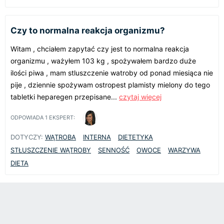
Czy to normalna reakcja organizmu?
Witam , chciałem zapytać czy jest to normalna reakcja
organizmu , ważyłem 103 kg , spożywałem bardzo duże
ilości piwa , mam stluszczenie watroby od ponad miesiąca nie
pije , dziennie spożywam ostropest plamisty mielony do tego
tabletki heparegen przepisane...
czytaj więcej
ODPOWIADA
1
EKSPERT:
DOTYCZY:
WĄTROBA
INTERNA
DIETETYKA
STŁUSZCZENIE WĄTROBY
SENNOŚĆ
OWOCE
WARZYWA
DIETA