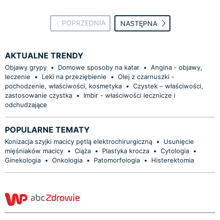
POPRZEDNIA
NASTĘPNA
AKTUALNE TRENDY
Objawy grypy
•
Domowe sposoby na katar
•
Angina - objawy,
leczenie
•
Leki na przeziębienie
•
Olej z czarnuszki -
pochodzenie, właściwości, kosmetyka
•
Czystek – właściwości,
zastosowanie czystka
•
Imbir - właściwości lecznicze i
odchudzające
POPULARNE TEMATY
Konizacja szyjki macicy pętlą elektrochirurgiczną
•
Usunięcie
mięśniaków macicy
•
Ciąża
•
Plastyka krocza
•
Cytologia
•
Ginekologia
•
Onkologia
•
Patomorfologia
•
Histerektomia