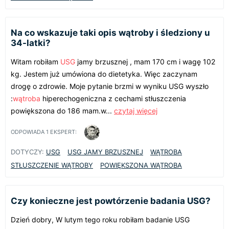
Na co wskazuje taki opis wątroby i śledziony u
34-latki?
Witam robiłam
USG
jamy brzusznej , mam 170 cm i wagę 102
kg. Jestem już umówiona do dietetyka. Więc zaczynam
drogę o zdrowie. Moje pytanie brzmi w wyniku USG wyszło
:
wątroba
hiperechogeniczna z cechami stłuszczenia
powiększona do 186 mam.w...
czytaj więcej
ODPOWIADA
1
EKSPERT:
DOTYCZY:
USG
USG JAMY BRZUSZNEJ
WĄTROBA
STŁUSZCZENIE WĄTROBY
POWIĘKSZONA WĄTROBA
Czy konieczne jest powtórzenie badania USG?
Dzień dobry, W lutym tego roku robiłam badanie USG