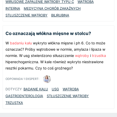
WIRUSOWE ZAPALENIE WĄTROBY TYPU C
WĄTROBA
INTERNA
MEDYCYNA CHORÓB ZAKAŹNYCH
STŁUSZCZENIE WĄTROBY
BILIRUBINA
Co oznaczają włókna mięsne w stolcu?
W
badaniu kału
wykryto włókna mięsne i ph 6. Co to może
oznaczać? Próby wątrobowe w normie, amylaza i lipaza w
normie. W usg stwierdzono stłuszczenie
wątroby
i
trzustka
hiperechogeniczna. W kale również wykryto niestrawione
resztki pokarmu. Czy to coś groźnego?
ODPOWIADA
1
EKSPERT:
DOTYCZY:
BADANIE KAŁU
USG
WĄTROBA
GASTROENTEROLOGIA
STŁUSZCZENIE WĄTROBY
TRZUSTKA