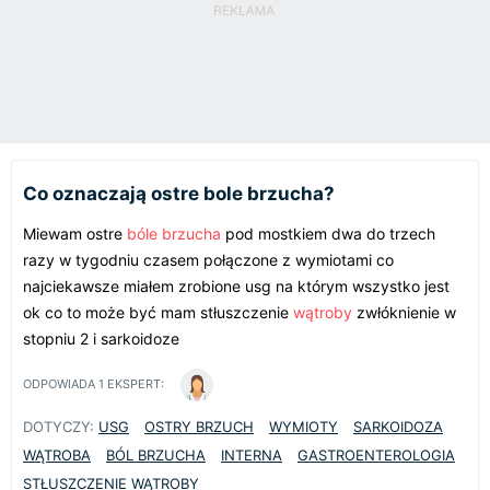
Co oznaczają ostre bole brzucha?
Miewam ostre
bóle brzucha
pod mostkiem dwa do trzech
razy w tygodniu czasem połączone z wymiotami co
najciekawsze miałem zrobione usg na którym wszystko jest
ok co to może być mam stłuszczenie
wątroby
zwłóknienie w
stopniu 2 i sarkoidoze
ODPOWIADA
1
EKSPERT:
DOTYCZY:
USG
OSTRY BRZUCH
WYMIOTY
SARKOIDOZA
WĄTROBA
BÓL BRZUCHA
INTERNA
GASTROENTEROLOGIA
STŁUSZCZENIE WĄTROBY