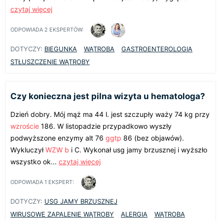
czytaj więcej
ODPOWIADA
2
EKSPERTÓW:
DOTYCZY:
BIEGUNKA
WĄTROBA
GASTROENTEROLOGIA
STŁUSZCZENIE WĄTROBY
Czy konieczna jest pilna wizyta u hematologa?
Dzień dobry. Mój mąż ma 44 l. jest szczupły waży 74 kg przy
wzroście
186. W listopadzie przypadkowo wyszły
podwyższone enzymy alt 76
ggtp
86 (bez objawów).
Wykluczył
WZW b
i C. Wykonał usg jamy brzusznej i wyższło
wszystko ok...
czytaj więcej
ODPOWIADA
1
EKSPERT:
DOTYCZY:
USG JAMY BRZUSZNEJ
WIRUSOWE ZAPALENIE WĄTROBY
ALERGIA
WĄTROBA