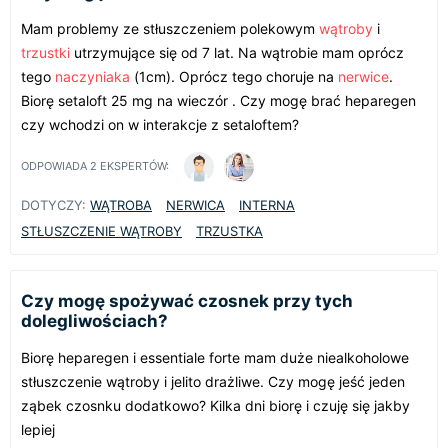
Mam problemy ze stłuszczeniem polekowym
wątroby
i
trzustki
utrzymujące się od 7 lat. Na wątrobie mam oprócz
tego
naczyniaka
(1cm). Oprócz tego choruje na
nerwice
.
Biorę setaloft 25 mg na wieczór . Czy mogę brać heparegen
czy wchodzi on w interakcje z setaloftem?
ODPOWIADA
2
EKSPERTÓW:
DOTYCZY:
WĄTROBA
NERWICA
INTERNA
STŁUSZCZENIE WĄTROBY
TRZUSTKA
Czy mogę spożywać czosnek przy tych
dolegliwościach?
Biorę heparegen i essentiale forte mam duże niealkoholowe
stłuszczenie wątroby i jelito drażliwe. Czy mogę jeść jeden
ząbek czosnku dodatkowo? Kilka dni biorę i czuję się jakby
lepiej