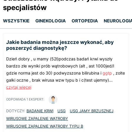
specjalistów
WSZYSTKIE
GINEKOLOGIA
ORTOPEDIA
NEUROLOGI
Jakie badania można jeszcze wykonać, aby
poszerzyć diagnostykę?
Dzień dobry , u mamy (52l)podczas badań krwi wyszły
bardzo złe wyniki prób wątrobowych (alt , ast 1000jed/l
gdzie norma jest do 30) podwyzszona bilirubina i
ggtp
, zolte
galki oczne , brak wirusa wzw typu b i c(test ujemny)...
czytaj więcej
ODPOWIADA
1
EKSPERT:
DOTYCZY:
BADANIE KRWI
USG
USG JAMY BRZUSZNEJ
WIRUSOWE ZAPALENIE WĄTROBY
WIRUSOWE ZAPALENIE WĄTROBY TYPU B