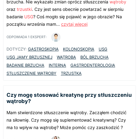
brzucha. Nie wykazało zmian oprócz stłuszczenia
wątroby
oraz
trzustki
. Czy jest sens obecnie powtarzać w sierpniu
badanie
USG
? Coś mogło się pojawić w jego obrazie? Na
początku września mam...
czytaj więcej
ODPOWIADA
1
EKSPERT:
DOTYCZY:
GASTROSKOPIA
KOLONOSKOPIA
USG
USG JAMY BRZUSZNEJ
WĄTROBA
BÓL BRZUCHA
BADANIE BRZUCHA
INTERNA
GASTROENTEROLOGIA
STŁUSZCZENIE WĄTROBY
TRZUSTKA
Czy mogę stosować kreatynę przy stłuszczeniu
wątroby?
Mam stwierdzone stłuszczenie wątroby. Zacząłem chodzić
na siłownię. Czy mogę się suplementować kreatywną? Czy
ma to wpływ na wątrobę? Może pomóc czy zaszkodzić ?