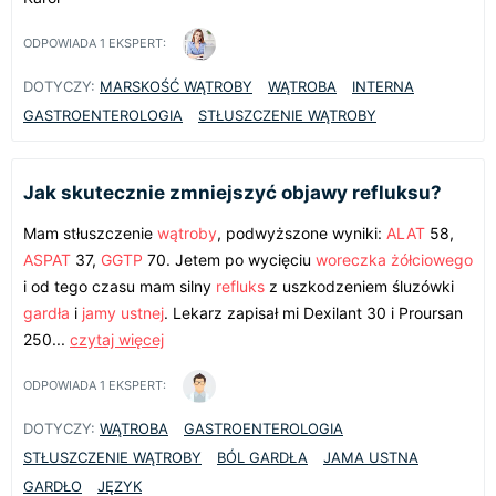
ODPOWIADA
1
EKSPERT:
DOTYCZY:
MARSKOŚĆ WĄTROBY
WĄTROBA
INTERNA
GASTROENTEROLOGIA
STŁUSZCZENIE WĄTROBY
Jak skutecznie zmniejszyć objawy refluksu?
Mam stłuszczenie
wątroby
, podwyższone wyniki:
ALAT
58,
ASPAT
37,
GGTP
70. Jetem po wycięciu
woreczka żółciowego
i od tego czasu mam silny
refluks
z uszkodzeniem śluzówki
gardła
i
jamy ustnej
. Lekarz zapisał mi Dexilant 30 i Proursan
250...
czytaj więcej
ODPOWIADA
1
EKSPERT:
DOTYCZY:
WĄTROBA
GASTROENTEROLOGIA
STŁUSZCZENIE WĄTROBY
BÓL GARDŁA
JAMA USTNA
GARDŁO
JĘZYK