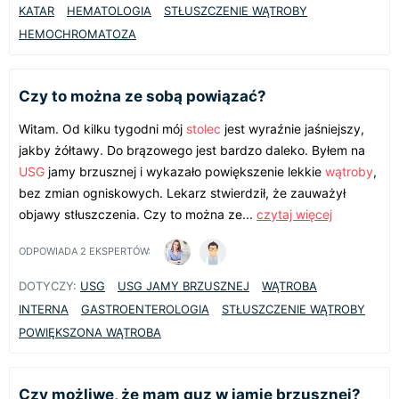
KATAR
HEMATOLOGIA
STŁUSZCZENIE WĄTROBY
HEMOCHROMATOZA
Czy to można ze sobą powiązać?
Witam. Od kilku tygodni mój
stolec
jest wyraźnie jaśniejszy,
jakby żółtawy. Do brązowego jest bardzo daleko. Byłem na
USG
jamy brzusznej i wykazało powiększenie lekkie
wątroby
,
bez zmian ogniskowych. Lekarz stwierdził, że zauważył
objawy stłuszczenia. Czy to można ze...
czytaj więcej
ODPOWIADA
2
EKSPERTÓW:
DOTYCZY:
USG
USG JAMY BRZUSZNEJ
WĄTROBA
INTERNA
GASTROENTEROLOGIA
STŁUSZCZENIE WĄTROBY
POWIĘKSZONA WĄTROBA
Czy możliwe, że mam guz w jamie brzusznej?