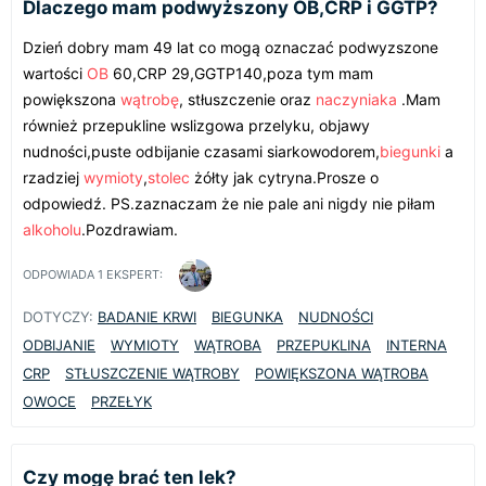
Dlaczego mam podwyższony OB,CRP i GGTP?
Dzień dobry mam 49 lat co mogą oznaczać podwyzszone
wartości
OB
60,CRP 29,GGTP140,poza tym mam
powiększona
wątrobę
, stłuszczenie oraz
naczyniaka
.Mam
również przepukline wslizgowa przelyku, objawy
nudności,puste odbijanie czasami siarkowodorem,
biegunki
a
rzadziej
wymioty
,
stolec
żółty jak cytryna.Prosze o
odpowiedź. PS.zaznaczam że nie pale ani nigdy nie piłam
alkoholu
.Pozdrawiam.
ODPOWIADA
1
EKSPERT:
DOTYCZY:
BADANIE KRWI
BIEGUNKA
NUDNOŚCI
ODBIJANIE
WYMIOTY
WĄTROBA
PRZEPUKLINA
INTERNA
CRP
STŁUSZCZENIE WĄTROBY
POWIĘKSZONA WĄTROBA
OWOCE
PRZEŁYK
Czy mogę brać ten lek?