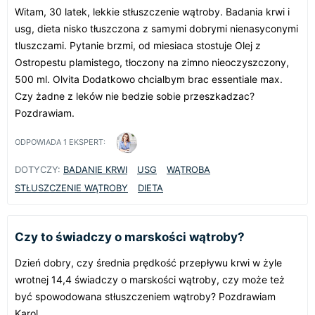
Witam, 30 latek, lekkie stłuszczenie wątroby. Badania krwi i
usg, dieta nisko tłuszczona z samymi dobrymi nienasyconymi
tluszczami. Pytanie brzmi, od miesiaca stostuje Olej z
Ostropestu plamistego, tłoczony na zimno nieoczyszczony,
500 ml. Olvita Dodatkowo chcialbym brac essentiale max.
Czy żadne z leków nie bedzie sobie przeszkadzac?
Pozdrawiam.
ODPOWIADA
1
EKSPERT:
DOTYCZY:
BADANIE KRWI
USG
WĄTROBA
STŁUSZCZENIE WĄTROBY
DIETA
Czy to świadczy o marskości wątroby?
Dzień dobry, czy średnia prędkość przepływu krwi w żyle
wrotnej 14,4 świadczy o marskości wątroby, czy może też
być spowodowana stłuszczeniem wątroby? Pozdrawiam
Karol