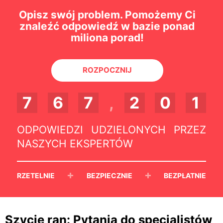
Opisz swój problem. Pomożemy Ci
znaleźć odpowiedź w bazie ponad
miliona porad!
ROZPOCZNIJ
7
6
7
,
2
0
1
ODPOWIEDZI UDZIELONYCH PRZEZ
NASZYCH EKSPERTÓW
+
+
RZETELNIE
BEZPIECZNIE
BEZPŁATNIE
Szycie ran: Pytania do specjalistów