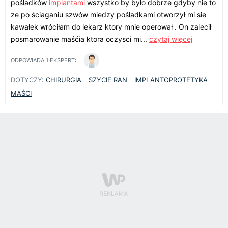
pośladków
implantami
wszystko by było dobrze gdyby nie to
ze po ściaganiu szwów miedzy pośladkami otworzył mi sie
kawałek wróciłam do lekarz ktory mnie operował . On zalecił
posmarowanie maśćia ktora oczysci mi...
czytaj więcej
ODPOWIADA
1
EKSPERT:
DOTYCZY:
CHIRURGIA
SZYCIE RAN
IMPLANTOPROTETYKA
MAŚCI