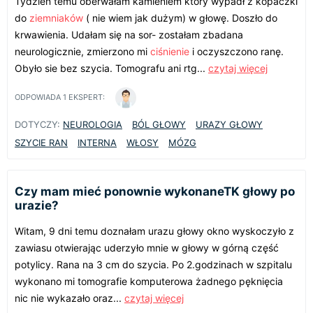
Tydzień temu oberwałam kamieniem ktory wypadł z kopaczki
do
ziemniaków
( nie wiem jak dużym) w głowę. Doszło do
krwawienia. Udałam się na sor- zostałam zbadana
neurologicznie, zmierzono mi
ciśnienie
i oczyszczono ranę.
Obyło sie bez szycia. Tomografu ani rtg...
czytaj więcej
ODPOWIADA
1
EKSPERT:
DOTYCZY:
NEUROLOGIA
BÓL GŁOWY
URAZY GŁOWY
SZYCIE RAN
INTERNA
WŁOSY
MÓZG
Czy mam mieć ponownie wykonaneTK głowy po
urazie?
Witam, 9 dni temu doznałam urazu głowy okno wyskoczyło z
zawiasu otwierając uderzyło mnie w głowy w górną część
potylicy. Rana na 3 cm do szycia. Po 2.godzinach w szpitalu
wykonano mi tomografie komputerowa żadnego pęknięcia
nic nie wykazało oraz...
czytaj więcej