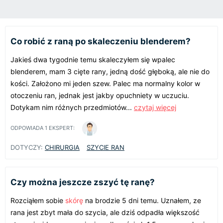
Co robić z raną po skaleczeniu blenderem?
Jakieś dwa tygodnie temu skaleczyłem się wpalec
blenderem, mam 3 cięte rany, jedną dość głęboką, ale nie do
kości. Założono mi jeden szew. Palec ma normalny kolor w
otoczeniu ran, jednak jest jakby opuchniety w uczuciu.
Dotykam nim różnych przedmiotów...
czytaj więcej
ODPOWIADA
1
EKSPERT:
DOTYCZY:
CHIRURGIA
SZYCIE RAN
Czy można jeszcze zszyć tę ranę?
Rozciąłem sobie
skórę
na brodzie 5 dni temu. Uznałem, ze
rana jest zbyt mała do szycia, ale dziś odpadła większość