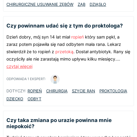
CHIRURGICZNE USUWANIE ZĘBÓW
ZĄB
DZIĄSŁO
Czy powinnam udać się z tym do proktologa?
Dzień dobry, mój syn 14 lat miał
ropień
który sam pękł, a
zaraz potem pojawiła się nad odbytem mała rana. Lekarz
stwierdził że to ropień z
przetoką
. Dostał antybiotyk. Rany się
oczyściły ale nie zarastają mimo upływu kilku miesięcy....
czytaj więcej
ODPOWIADA
1
EKSPERT:
DOTYCZY:
ROPIEŃ
CHIRURGIA
SZYCIE RAN
PROKTOLOGIA
DZIECKO
ODBYT
Czy taka zmiana po urazie powinna mnie
niepokoić?