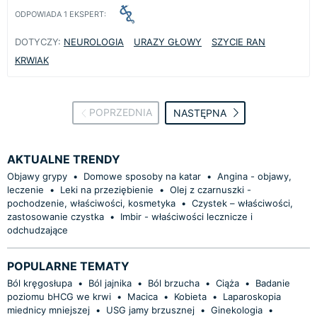
ODPOWIADA
1
EKSPERT:
DOTYCZY:
NEUROLOGIA
URAZY GŁOWY
SZYCIE RAN
KRWIAK
POPRZEDNIA
NASTĘPNA
AKTUALNE TRENDY
Objawy grypy
•
Domowe sposoby na katar
•
Angina - objawy,
leczenie
•
Leki na przeziębienie
•
Olej z czarnuszki -
pochodzenie, właściwości, kosmetyka
•
Czystek – właściwości,
zastosowanie czystka
•
Imbir - właściwości lecznicze i
odchudzające
POPULARNE TEMATY
Ból kręgosłupa
•
Ból jajnika
•
Ból brzucha
•
Ciąża
•
Badanie
poziomu bHCG we krwi
•
Macica
•
Kobieta
•
Laparoskopia
miednicy mniejszej
•
USG jamy brzusznej
•
Ginekologia
•