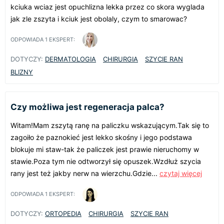
kciuka wciaz jest opuchlizna lekka przez co skora wyglada
jak zle zszyta i kciuk jest obolaly, czym to smarowac?
ODPOWIADA
1
EKSPERT:
DOTYCZY:
DERMATOLOGIA
CHIRURGIA
SZYCIE RAN
BLIZNY
Czy możliwa jest regeneracja palca?
Witam!Mam zszytą ranę na paliczku wskazującym.Tak się to
zagoiło że paznokieć jest lekko skośny i jego podstawa
blokuje mi staw-tak że paliczek jest prawie nieruchomy w
stawie.Poza tym nie odtworzył się opuszek.Wzdłuż szycia
rany jest też jakby nerw na wierzchu.Gdzie...
czytaj więcej
ODPOWIADA
1
EKSPERT:
DOTYCZY:
ORTOPEDIA
CHIRURGIA
SZYCIE RAN