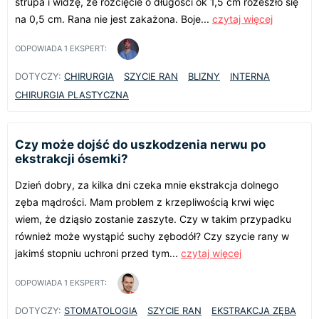
strupa i widzę, ze rozcięcie o długości ok 1,5 cm rozeszło się
na 0,5 cm. Rana nie jest zakażona. Boje...
czytaj więcej
ODPOWIADA
1
EKSPERT:
DOTYCZY:
CHIRURGIA
SZYCIE RAN
BLIZNY
INTERNA
CHIRURGIA PLASTYCZNA
Czy może dojść do uszkodzenia nerwu po
ekstrakcji ósemki?
Dzień dobry, za kilka dni czeka mnie ekstrakcja dolnego
zęba mądrości. Mam problem z krzepliwością krwi więc
wiem, że dziąsło zostanie zaszyte. Czy w takim przypadku
również może wystąpić suchy zębodół? Czy szycie rany w
jakimś stopniu uchroni przed tym...
czytaj więcej
ODPOWIADA
1
EKSPERT:
DOTYCZY:
STOMATOLOGIA
SZYCIE RAN
EKSTRAKCJA ZĘBA