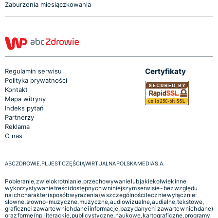
Zaburzenia miesiączkowania
Certyfikaty
Regulamin serwisu
Polityka prywatności
Kontakt
Mapa witryny
Indeks pytań
Partnerzy
Reklama
O nas
ABCZDROWIE.PL JEST CZĘŚCIĄ WIRTUALNA POLSKA MEDIA S.A.
Pobieranie, zwielokrotnianie, przechowywanie lub jakiekolwiek inne
wykorzystywanie treści dostępnych w niniejszym serwisie - bez względu
na ich charakter i sposób wyrażenia (w szczególności lecz nie wyłącznie:
słowne, słowno-muzyczne, muzyczne, audiowizualne, audialne, tekstowe,
graficzne i zawarte w nich dane i informacje, bazy danych i zawarte w nich dane)
oraz formę (np. literackie, publicystyczne, naukowe, kartograficzne, programy