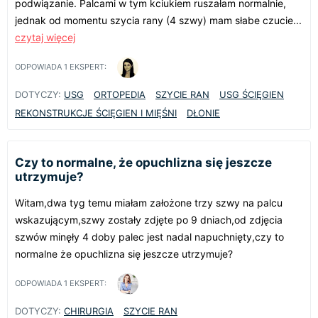
podwiązanie. Palcami w tym kciukiem ruszałam normalnie,
jednak od momentu szycia rany (4 szwy) mam słabe czucie...
czytaj więcej
ODPOWIADA
1
EKSPERT:
DOTYCZY:
USG
ORTOPEDIA
SZYCIE RAN
USG ŚCIĘGIEN
REKONSTRUKCJE ŚCIĘGIEN I MIĘŚNI
DŁONIE
Czy to normalne, że opuchlizna się jeszcze
utrzymuje?
Witam,dwa tyg temu miałam założone trzy szwy na palcu
wskazującym,szwy zostały zdjęte po 9 dniach,od zdjęcia
szwów minęły 4 doby palec jest nadal napuchnięty,czy to
normalne że opuchlizna się jeszcze utrzymuje?
ODPOWIADA
1
EKSPERT:
DOTYCZY:
CHIRURGIA
SZYCIE RAN