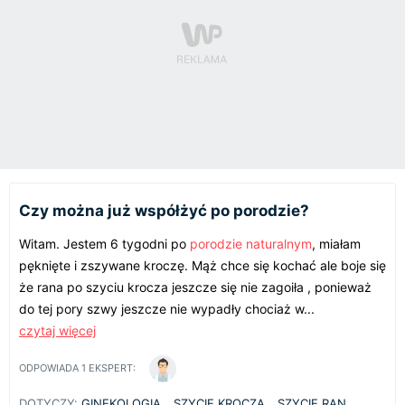
Czy można już współżyć po porodzie?
Witam. Jestem 6 tygodni po
porodzie naturalnym
, miałam
pęknięte i zszywane kroczę. Mąż chce się kochać ale boje się
że rana po szyciu krocza jeszcze się nie zagoiła , ponieważ
do tej pory szwy jeszcze nie wypadły chociaż w...
czytaj więcej
ODPOWIADA
1
EKSPERT:
DOTYCZY:
GINEKOLOGIA
SZYCIE KROCZA
SZYCIE RAN