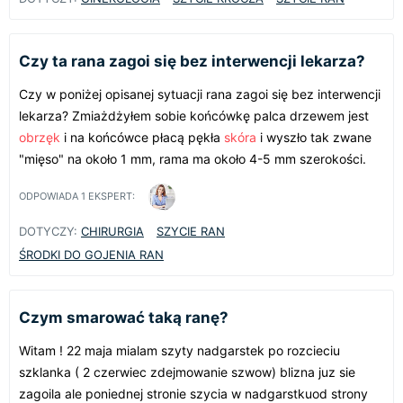
Czy ta rana zagoi się bez interwencji lekarza?
Czy w poniżej opisanej sytuacji rana zagoi się bez interwencji
lekarza? Zmiażdżyłem sobie końcówkę palca drzewem jest
obrzęk
i na końcówce płacą pękła
skóra
i wyszło tak zwane
"mięso" na około 1 mm, rama ma około 4-5 mm szerokości.
ODPOWIADA
1
EKSPERT:
DOTYCZY:
CHIRURGIA
SZYCIE RAN
ŚRODKI DO GOJENIA RAN
Czym smarować taką ranę?
Witam ! 22 maja mialam szyty nadgarstek po rozcieciu
szklanka ( 2 czerwiec zdejmowanie szwow) blizna juz sie
zagoila ale poniednej stronie szycia w nadgarstkuod strony