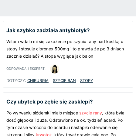
Jak szybko zadziała antybiotyk?
Witam wdalo mi się zakażenie po szyciu rany nad kostką u
stopy i stosuje cipronex 500mg i to prawda że po 3 dniach
zacznie działać? A stopa wygląda jak balon
ODPOWIADA
1
EKSPERT:
DOTYCZY:
CHIRURGIA
SZYCIE RAN
STOPY
Czy ubytek po zębie się zasklepi?
Po wyrwaniu siódemki miało miejsce
szycie rany
, która była
dość głęboka i duża. Odstawiono na ok. tydzień acard. Po
tym czasie wrócono do acardu i nastąpiło oderwanie się
skrzepu i silny
krwotok
, który trwał prawie całą noc. Po...