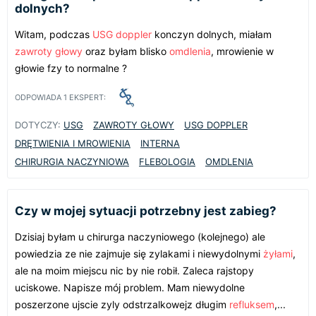
dolnych?
Witam, podczas
USG doppler
konczyn dolnych, miałam
zawroty głowy
oraz byłam blisko
omdlenia
, mrowienie w
głowie fzy to normalne ?
ODPOWIADA
1
EKSPERT:
DOTYCZY:
USG
ZAWROTY GŁOWY
USG DOPPLER
DRĘTWIENIA I MROWIENIA
INTERNA
CHIRURGIA NACZYNIOWA
FLEBOLOGIA
OMDLENIA
Czy w mojej sytuacji potrzebny jest zabieg?
Dzisiaj byłam u chirurga naczyniowego (kolejnego) ale
powiedzia ze nie zajmuje się zylakami i niewydolnymi
żyłami
,
ale na moim miejscu nic by nie robił. Zaleca rajstopy
uciskowe. Napisze mój problem. Mam niewydolne
poszerzone ujscie zyly odstrzalkowejz długim
refluksem
,...