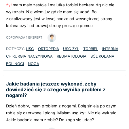
żył
mam małe zastoje i malutka torbiel beckera rtg nic nie
wykazało. Nie wiem już gdzie mam się udać. Bol
zlokalizowany jest w lewej nodze od wewnętrznej strony
kolana czyli od prawej strony proszę o pomoc
ODPOWIADA
1
EKSPERT:
DOTYCZY:
USG
ORTOPEDIA
USG ŻYŁ
TORBIEL
INTERNA
CHIRURGIA NACZYNIOWA
REUMATOLOGIA
BÓL KOLANA
BÓL NOGI
NOGA
Jakie badania jeszcze wykonać, żeby
dowiedzieć się z czego wynika problem z
nogami?
Dzień dobry, mam problem z nogami. Bolą sinieją po czym
robią się czerwone i płoną. Miałam usg żył. Nic nie wykryło.
Jakie badania mam zrobić? Do kogo się udać?