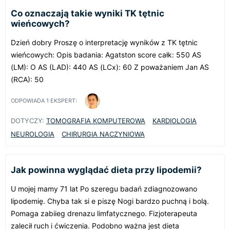
Co oznaczają takie wyniki TK tętnic
wieńcowych?
Dzień dobry Proszę o interpretację wyników z TK tętnic
wieńcowych: Opis badania: Agatston score całk: 550 AS
(LM): O AS (LAD): 440 AS (LCx): 60 Z poważaniem Jan AS
(RCA): 50
ODPOWIADA
1
EKSPERT:
DOTYCZY:
TOMOGRAFIA KOMPUTEROWA
KARDIOLOGIA
NEUROLOGIA
CHIRURGIA NACZYNIOWA
Jak powinna wyglądać dieta przy lipodemii?
U mojej mamy 71 lat Po szeregu badań zdiagnozowano
lipodemię. Chyba tak si e piszę Nogi bardzo puchną i bolą.
Pomaga zabiieg drenazu limfatycznego. Fizjoterapeuta
zalecił ruch i ćwiczenia. Podobno ważna jest dieta