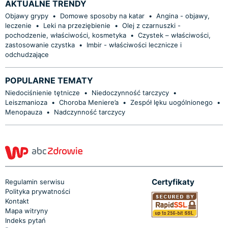
AKTUALNE TRENDY
Objawy grypy
•
Domowe sposoby na katar
•
Angina - objawy,
leczenie
•
Leki na przeziębienie
•
Olej z czarnuszki -
pochodzenie, właściwości, kosmetyka
•
Czystek – właściwości,
zastosowanie czystka
•
Imbir - właściwości lecznicze i
odchudzające
POPULARNE TEMATY
Niedociśnienie tętnicze
•
Niedoczynność tarczycy
•
Leiszmanioza
•
Choroba Meniere’a
•
Zespół lęku uogólnionego
•
Menopauza
•
Nadczynność tarczycy
Certyfikaty
Regulamin serwisu
Polityka prywatności
Kontakt
Mapa witryny
Indeks pytań