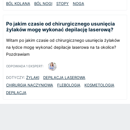
BÓL KOLANA
BÓL NOGI
STOPY
NOGA
Po jakim czasie od chirurgicznego usunięcia
żylaków mogę wykonać depilację laserową?
Witam po jakim czasie od chirurgicznego usunięcia żylaków
na łydce mogę wykonać depilacje laserowa na ta okolice?
Pozdrawiam
ODPOWIADA
1
EKSPERT:
DOTYCZY:
ŻYLAKI
DEPILACJA LASEROWA
CHIRURGIA NACZYNIOWA
FLEBOLOGIA
KOSMETOLOGIA
DEPILACJA