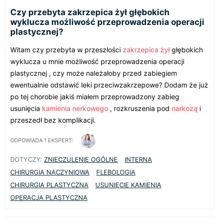
Czy przebyta zakrzepica żył głębokich
wyklucza możliwość przeprowadzenia operacji
plastycznej?
Witam czy przebyta w przeszłości
zakrzepica
żył
głębokich
wyklucza u mnie możliwość przeprowadzenia operacji
plastycznej , czy może należałoby przed zabiegiem
ewentualnie odstawić leki przeciwzakrzepowe? Dodam że już
po tej chorobie jakiś miałem przeprowadzony zabieg
usunięcia
kamienia nerkowego
, rozkruszenia pod
narkozą
i
przeszedł bez komplikacji.
ODPOWIADA
1
EKSPERT:
DOTYCZY:
ZNIECZULENIE OGÓLNE
INTERNA
CHIRURGIA NACZYNIOWA
FLEBOLOGIA
CHIRURGIA PLASTYCZNA
USUNIĘCIE KAMIENIA
OPERACJA PLASTYCZNA