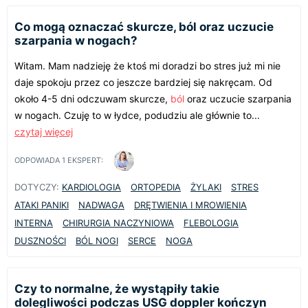
Co mogą oznaczać skurcze, ból oraz uczucie
szarpania w nogach?
Witam. Mam nadzieję że ktoś mi doradzi bo stres już mi nie
daje spokoju przez co jeszcze bardziej się nakręcam. Od
około 4-5 dni odczuwam skurcze,
ból
oraz uczucie szarpania
w nogach. Czuję to w łydce, podudziu ale głównie to...
czytaj więcej
ODPOWIADA
1
EKSPERT:
DOTYCZY:
KARDIOLOGIA
ORTOPEDIA
ŻYLAKI
STRES
ATAKI PANIKI
NADWAGA
DRĘTWIENIA I MROWIENIA
INTERNA
CHIRURGIA NACZYNIOWA
FLEBOLOGIA
DUSZNOŚCI
BÓL NOGI
SERCE
NOGA
Czy to normalne, że wystąpiły takie
dolegliwości podczas USG doppler kończyn