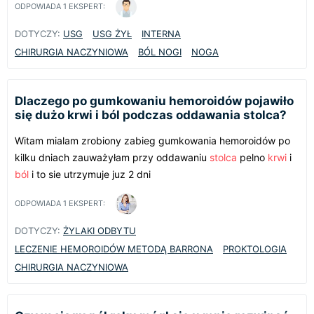
ODPOWIADA
1
EKSPERT:
DOTYCZY:
USG
USG ŻYŁ
INTERNA
CHIRURGIA NACZYNIOWA
BÓL NOGI
NOGA
Dlaczego po gumkowaniu hemoroidów pojawiło
się dużo krwi i ból podczas oddawania stolca?
Witam mialam zrobiony zabieg gumkowania hemoroidów po
kilku dniach zauważyłam przy oddawaniu
stolca
pelno
krwi
i
ból
i to sie utrzymuje juz 2 dni
ODPOWIADA
1
EKSPERT:
DOTYCZY:
ŻYLAKI ODBYTU
LECZENIE HEMOROIDÓW METODĄ BARRONA
PROKTOLOGIA
CHIRURGIA NACZYNIOWA