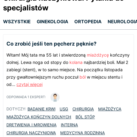
specjalistów
WSZYSTKIE
GINEKOLOGIA
ORTOPEDIA
NEUROLOGI
Co zrobić jeśli ten pęcherz pęknie?
Witam! Mój tata ma 55 lat i stwierdzoną
miażdżycę
kończyny
dolnej. Lewa noga od stopy do
kolana
najbardziej boli. Miał 2
zabiegi (stent), w to samo miejsce. Na początku listopada
przy gwałtowniejszym ruchu poczuł
ból
w miejscu stentu i
od...
czytaj więcej
ODPOWIADA
1
EKSPERT:
DOTYCZY:
BADANIE KRWI
USG
CHIRURGIA
MIAŻDŻYCA
MIAŻDŻYCA KOŃCZYN DOLNYCH
BÓL STÓP
DRĘTWIENIA I MROWIENIA
INTERNA
CHIRURGIA NACZYNIOWA
MEDYCYNA RODZINNA