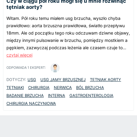
Czy w ciągu pół roku mógł się u mnie rozwinąć
tętniak aorty?
Witam. Pół roku temu miałem usg brzucha, wyszło chyba
prawidłowo: aorta brzuszna prawidłowa, światło przepływu
18mm. Ale od początku tego roku odczuwam dziwne objawy,
między innymi pulsowanie w brzuchu, pomiędzy mostkiem a
pępkiem, zazwyczaj podczas leżenia ale czasem czuje to...
czytaj więcej
ODPOWIADA
1
EKSPERT:
DOTYCZY:
USG
USG JAMY BRZUSZNEJ
TĘTNIAK AORTY
TĘTNIAKI
CHIRURGIA
NERWICA
BÓL BRZUCHA
BADANIE BRZUCHA
INTERNA
GASTROENTEROLOGIA
CHIRURGIA NACZYNIOWA