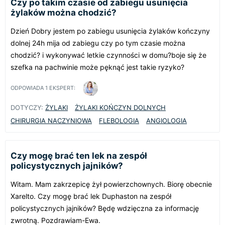
Czy po takim czasie od zabiegu usunięcia
żylaków można chodzić?
Dzień Dobry jestem po zabiegu usunięcia żylaków kończyny
dolnej 24h mija od zabiegu czy po tym czasie można
chodzić? i wykonywać letkie czynności w domu?boje się że
szefka na pachwinie może pęknąć jest takie ryzyko?
ODPOWIADA
1
EKSPERT:
DOTYCZY:
ŻYLAKI
ŻYLAKI KOŃCZYN DOLNYCH
CHIRURGIA NACZYNIOWA
FLEBOLOGIA
ANGIOLOGIA
Czy mogę brać ten lek na zespół
policystycznych jajników?
Witam. Mam zakrzepicę żył powierzchownych. Biorę obecnie
Xarelto. Czy mogę brać lek Duphaston na zespół
policystycznych jajników? Będę wdzięczna za informację
zwrotną. Pozdrawiam-Ewa.