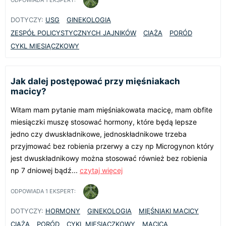
ODPOWIADA
1
EKSPERT:
DOTYCZY:
USG
GINEKOLOGIA
ZESPÓŁ POLICYSTYCZNYCH JAJNIKÓW
CIĄŻA
PORÓD
CYKL MIESIĄCZKOWY
Jak dalej postępować przy mięśniakach
macicy?
Witam mam pytanie mam mięśniakowata macicę, mam obfite
miesiączki muszę stosować hormony, które będą lepsze
jedno czy dwuskładnikowe, jednoskładnikowe trzeba
przyjmować bez robienia przerwy a czy np Microgynon który
jest dwuskładnikowy można stosować również bez robienia
np 7 dniowej bądź...
czytaj więcej
ODPOWIADA
1
EKSPERT:
DOTYCZY:
HORMONY
GINEKOLOGIA
MIĘŚNIAKI MACICY
CIĄŻA
PORÓD
CYKL MIESIĄCZKOWY
MACICA