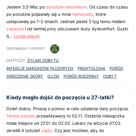
Jestem 3,5 Msc po
porodzie naturalnym
. Od czasu do czasu
po porodzie pojawiały się u mnie
hemoroidy
, które
ustepowaly po 1-2 dniach. Jednak jakieś 2 tyg temu miałam
zaparcia
i od tamtej pory odczuwam duży dyskomfort. Guzki
tj...
czytaj więcej
ODPOWIADA
1
EKSPERT:
DOTYCZY:
ŻYLAKI ODBYTU
INFEKCJE NARZĄDÓW PŁCIOWYCH
PROKTOLOGIA
PORÓD
SWĘDZENIE SKÓRY
GUZKI
PORÓD RODZINNY
ODBYT
Kiedy mogło dojść do poczęcia u 27-latki?
Dzień dobry. Proszę o pomoc w celu ustalenia daty poczęcia.
Termin porodu
przewidywany to 02.11. Ostatnia miesiączka
miała miejsce od 27.01 do 02.02. Lekarz na wizycie 07.03
określił 4 tydzień
ciąży
. Czy jest możliwe, aby do