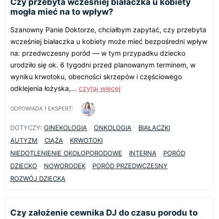
Czy przebyta wcześniej białaczka u kobiety
mogła mieć na to wpływ?
Szanowny Panie Doktorze, chciałbym zapytać, czy przebyta
wcześniej białaczka u kobiety może mieć bezpośredni wpływ
na: przedwczesny poród — w tym przypadku dziecko
urodziło się ok. 6 tygodni przed planowanym terminem, w
wyniku krwotoku, obecności skrzepów i częściowego
odklejenia łożyska,...
czytaj więcej
ODPOWIADA
1
EKSPERT:
DOTYCZY:
GINEKOLOGIA
ONKOLOGIA
BIAŁACZKI
AUTYZM
CIĄŻA
KRWOTOKI
NIEDOTLENIENIE OKOŁOPORODOWE
INTERNA
PORÓD
DZIECKO
NOWORODEK
PORÓD PRZEDWCZESNY
ROZWÓJ DZIECKA
Czy założenie cewnika DJ do czasu porodu to