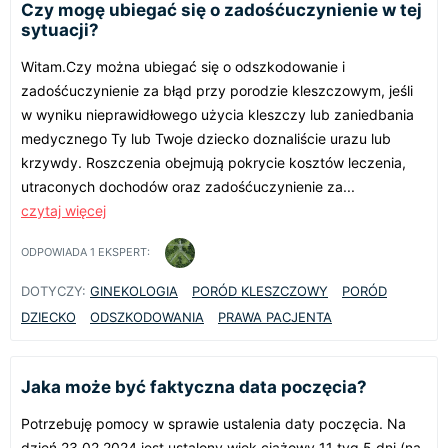
Czy mogę ubiegać się o zadośćuczynienie w tej
sytuacji?
Witam.Czy można ubiegać się o odszkodowanie i
zadośćuczynienie za błąd przy porodzie kleszczowym, jeśli
w wyniku nieprawidłowego użycia kleszczy lub zaniedbania
medycznego Ty lub Twoje dziecko doznaliście urazu lub
krzywdy. Roszczenia obejmują pokrycie kosztów leczenia,
utraconych dochodów oraz zadośćuczynienie za...
czytaj więcej
ODPOWIADA
1
EKSPERT:
DOTYCZY:
GINEKOLOGIA
PORÓD KLESZCZOWY
PORÓD
DZIECKO
ODSZKODOWANIA
PRAWA PACJENTA
Jaka może być faktyczna data poczęcia?
Potrzebuję pomocy w sprawie ustalenia daty poczęcia. Na
dzień 23.02.2024 jest ustalony wiek ciążowy 11 tyg 5 dni (na