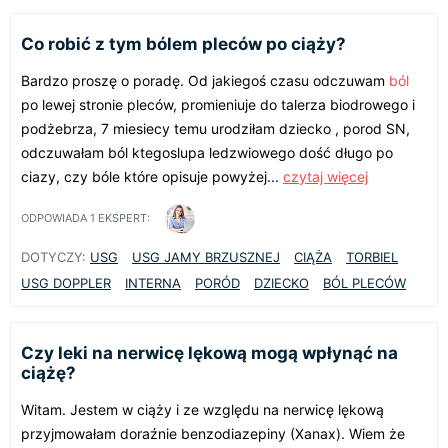
Co robić z tym bólem pleców po ciąży?
Bardzo proszę o poradę. Od jakiegoś czasu odczuwam
ból
po lewej stronie pleców, promieniuje do talerza biodrowego i
podżebrza, 7 miesiecy temu urodziłam dziecko , porod SN,
odczuwałam ból ktegoslupa ledzwiowego dość długo po
ciazy, czy bóle które opisuje powyżej...
czytaj więcej
ODPOWIADA
1
EKSPERT:
DOTYCZY:
USG
USG JAMY BRZUSZNEJ
CIĄŻA
TORBIEL
USG DOPPLER
INTERNA
PORÓD
DZIECKO
BÓL PLECÓW
Czy leki na nerwicę lękową mogą wpłynąć na
ciążę?
Witam. Jestem w ciąży i ze względu na nerwicę lękową
przyjmowałam doraźnie benzodiazepiny (Xanax). Wiem że