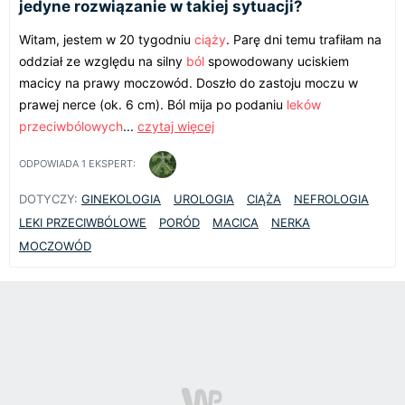
jedyne rozwiązanie w takiej sytuacji?
Witam, jestem w 20 tygodniu
ciąży
. Parę dni temu trafiłam na
oddział ze względu na silny
ból
spowodowany uciskiem
macicy na prawy moczowód. Doszło do zastoju moczu w
prawej nerce (ok. 6 cm). Ból mija po podaniu
leków
przeciwbólowych
...
czytaj więcej
ODPOWIADA
1
EKSPERT:
DOTYCZY:
GINEKOLOGIA
UROLOGIA
CIĄŻA
NEFROLOGIA
LEKI PRZECIWBÓLOWE
PORÓD
MACICA
NERKA
MOCZOWÓD