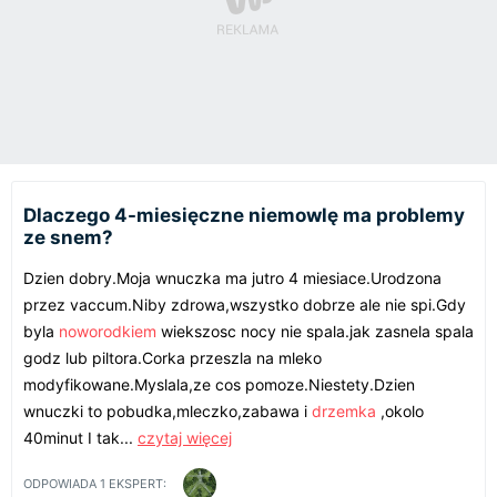
Dlaczego 4-miesięczne niemowlę ma problemy
ze snem?
Dzien dobry.Moja wnuczka ma jutro 4 miesiace.Urodzona
przez vaccum.Niby zdrowa,wszystko dobrze ale nie spi.Gdy
byla
noworodkiem
wiekszosc nocy nie spala.jak zasnela spala
godz lub piltora.Corka przeszla na mleko
modyfikowane.Myslala,ze cos pomoze.Niestety.Dzien
wnuczki to pobudka,mleczko,zabawa i
drzemka
,okolo
40minut I tak...
czytaj więcej
ODPOWIADA
1
EKSPERT: