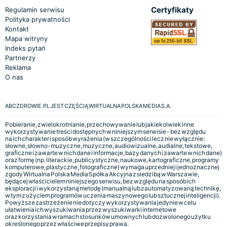
Certyfikaty
Regulamin serwisu
Polityka prywatności
Kontakt
Mapa witryny
Indeks pytań
Partnerzy
Reklama
O nas
ABCZDROWIE.PL JEST CZĘŚCIĄ WIRTUALNA POLSKA MEDIA S.A.
Pobieranie, zwielokrotnianie, przechowywanie lub jakiekolwiek inne
wykorzystywanie treści dostępnych w niniejszym serwisie - bez względu
na ich charakter i sposób wyrażenia (w szczególności lecz nie wyłącznie:
słowne, słowno-muzyczne, muzyczne, audiowizualne, audialne, tekstowe,
graficzne i zawarte w nich dane i informacje, bazy danych i zawarte w nich dane)
oraz formę (np. literackie, publicystyczne, naukowe, kartograficzne, programy
komputerowe, plastyczne, fotograficzne) wymaga uprzedniej i jednoznacznej
zgody Wirtualna Polska Media Spółka Akcyjna z siedzibą w Warszawie,
będącej właścicielem niniejszego serwisu, bez względu na sposób ich
eksploracji i wykorzystaną metodę (manualną lub zautomatyzowaną technikę,
w tym z użyciem programów uczenia maszynowego lub sztucznej inteligencji).
Powyższe zastrzeżenie nie dotyczy wykorzystywania jedynie w celu
ułatwienia ich wyszukiwania przez wyszukiwarki internetowe
oraz korzystania w ramach stosunków umownych lub dozwolonego użytku
określonego przez właściwe przepisy prawa.