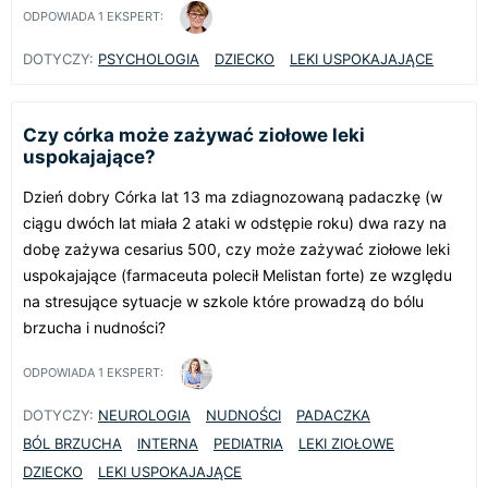
ODPOWIADA
1
EKSPERT:
DOTYCZY:
PSYCHOLOGIA
DZIECKO
LEKI USPOKAJAJĄCE
Czy córka może zażywać ziołowe leki
uspokajające?
Dzień dobry Córka lat 13 ma zdiagnozowaną padaczkę (w
ciągu dwóch lat miała 2 ataki w odstępie roku) dwa razy na
dobę zażywa cesarius 500, czy może zażywać ziołowe leki
uspokajające (farmaceuta polecił Melistan forte) ze względu
na stresujące sytuacje w szkole które prowadzą do bólu
brzucha i nudności?
ODPOWIADA
1
EKSPERT:
DOTYCZY:
NEUROLOGIA
NUDNOŚCI
PADACZKA
BÓL BRZUCHA
INTERNA
PEDIATRIA
LEKI ZIOŁOWE
DZIECKO
LEKI USPOKAJAJĄCE