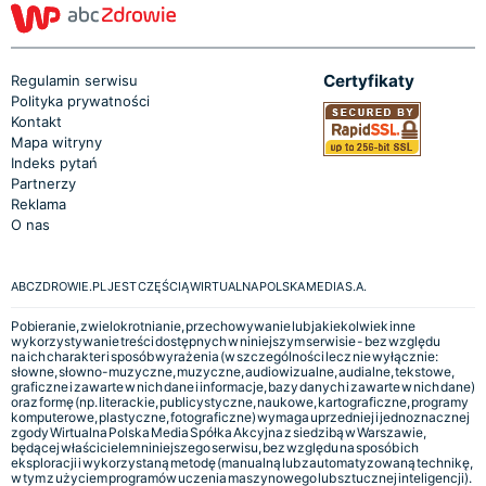
Certyfikaty
Regulamin serwisu
Polityka prywatności
Kontakt
Mapa witryny
Indeks pytań
Partnerzy
Reklama
O nas
ABCZDROWIE.PL JEST CZĘŚCIĄ WIRTUALNA POLSKA MEDIA S.A.
Pobieranie, zwielokrotnianie, przechowywanie lub jakiekolwiek inne
wykorzystywanie treści dostępnych w niniejszym serwisie - bez względu
na ich charakter i sposób wyrażenia (w szczególności lecz nie wyłącznie:
słowne, słowno-muzyczne, muzyczne, audiowizualne, audialne, tekstowe,
graficzne i zawarte w nich dane i informacje, bazy danych i zawarte w nich dane)
oraz formę (np. literackie, publicystyczne, naukowe, kartograficzne, programy
komputerowe, plastyczne, fotograficzne) wymaga uprzedniej i jednoznacznej
zgody Wirtualna Polska Media Spółka Akcyjna z siedzibą w Warszawie,
będącej właścicielem niniejszego serwisu, bez względu na sposób ich
eksploracji i wykorzystaną metodę (manualną lub zautomatyzowaną technikę,
w tym z użyciem programów uczenia maszynowego lub sztucznej inteligencji).