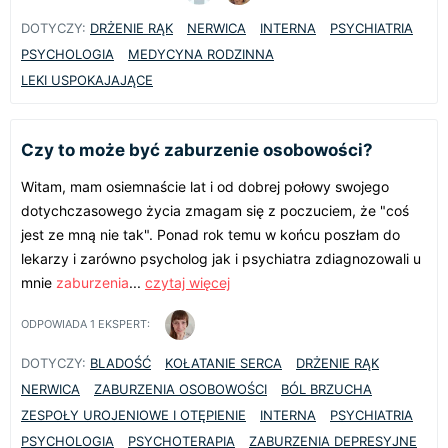
DOTYCZY:
DRŻENIE RĄK
NERWICA
INTERNA
PSYCHIATRIA
PSYCHOLOGIA
MEDYCYNA RODZINNA
LEKI USPOKAJAJĄCE
Czy to może być zaburzenie osobowości?
Witam, mam osiemnaście lat i od dobrej połowy swojego
dotychczasowego życia zmagam się z poczuciem, że "coś
jest ze mną nie tak". Ponad rok temu w końcu poszłam do
lekarzy i zarówno psycholog jak i psychiatra zdiagnozowali u
mnie
zaburzenia
...
czytaj więcej
ODPOWIADA
1
EKSPERT:
DOTYCZY:
BLADOŚĆ
KOŁATANIE SERCA
DRŻENIE RĄK
NERWICA
ZABURZENIA OSOBOWOŚCI
BÓL BRZUCHA
ZESPOŁY UROJENIOWE I OTĘPIENIE
INTERNA
PSYCHIATRIA
PSYCHOLOGIA
PSYCHOTERAPIA
ZABURZENIA DEPRESYJNE