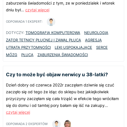
zaburzenia świadomości z tym, ze w poniedzialek i wtorek
dniu był...
czytaj więcej
ODPOWIADA
1
EKSPERT:
DOTYCZY:
TOMOGRAFIA KOMPUTEROWA
NEUROLOGIA
ZATOR TĘTNICY PŁUCNEJ I ZAWAŁ PŁUCA
AGRESJA
UTRATA PRZYTOMNOŚCI
LEKI USPOKAJAJĄCE
SERCE
MÓZG
PŁUCA
ZABURZENIA ŚWIADOMOŚCI
Czy to może być objaw nerwicy u 38-latki?
Dzień dobry od czerwca 2022r zaczęłam dziwnie się czuć
zaczęło się od tego że idąc do sklepu bez jakiejkolwiek
przyczyny zaczęłam się cała trząść w efekcie tego wróciłam
się do domu i od tamtej pory bałam się iść na zakupy...
czytaj więcej
ODPOWIADA
2
EKSPERTÓW: