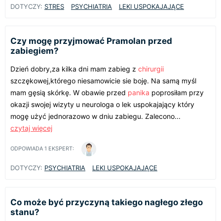
DOTYCZY:
STRES
PSYCHIATRIA
LEKI USPOKAJAJĄCE
Czy mogę przyjmować Pramolan przed
zabiegiem?
Dzień dobry,za kilka dni mam zabieg z
chirurgii
szczękowej,którego niesamowicie sie boję. Na samą myśl
mam gęsią skórkę. W obawie przed
panika
poprosiłam przy
okazji swojej wizyty u neurologa o lek uspokajający który
mogę użyć jednorazowo w dniu zabiegu. Zalecono...
czytaj więcej
ODPOWIADA
1
EKSPERT:
DOTYCZY:
PSYCHIATRIA
LEKI USPOKAJAJĄCE
Co może być przyczyną takiego nagłego złego
stanu?