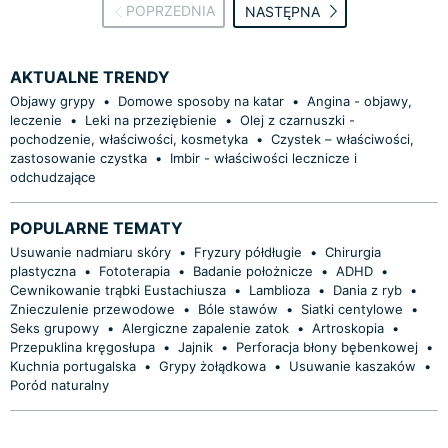
POPRZEDNIA
NASTĘPNA
AKTUALNE TRENDY
Objawy grypy
•
Domowe sposoby na katar
•
Angina - objawy,
leczenie
•
Leki na przeziębienie
•
Olej z czarnuszki -
pochodzenie, właściwości, kosmetyka
•
Czystek – właściwości,
zastosowanie czystka
•
Imbir - właściwości lecznicze i
odchudzające
POPULARNE TEMATY
Usuwanie nadmiaru skóry
•
Fryzury półdługie
•
Chirurgia
plastyczna
•
Fototerapia
•
Badanie położnicze
•
ADHD
•
Cewnikowanie trąbki Eustachiusza
•
Lamblioza
•
Dania z ryb
•
Znieczulenie przewodowe
•
Bóle stawów
•
Siatki centylowe
•
Seks grupowy
•
Alergiczne zapalenie zatok
•
Artroskopia
•
Przepuklina kręgosłupa
•
Jajnik
•
Perforacja błony bębenkowej
•
Kuchnia portugalska
•
Grypy żołądkowa
•
Usuwanie kaszaków
•
Poród naturalny