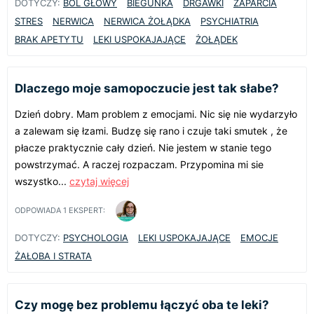
DOTYCZY:
BÓL GŁOWY
BIEGUNKA
DRGAWKI
ZAPARCIA
STRES
NERWICA
NERWICA ŻOŁĄDKA
PSYCHIATRIA
BRAK APETYTU
LEKI USPOKAJAJĄCE
ŻOŁĄDEK
Dlaczego moje samopoczucie jest tak słabe?
Dzień dobry. Mam problem z emocjami. Nic się nie wydarzyło
a zalewam się łzami. Budzę się rano i czuje taki smutek , że
płacze praktycznie cały dzień. Nie jestem w stanie tego
powstrzymać. A raczej rozpaczam. Przypomina mi sie
wszystko...
czytaj więcej
ODPOWIADA
1
EKSPERT:
DOTYCZY:
PSYCHOLOGIA
LEKI USPOKAJAJĄCE
EMOCJE
ŻAŁOBA I STRATA
Czy mogę bez problemu łączyć oba te leki?