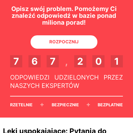
Opisz swój problem. Pomożemy Ci
znaleźć odpowiedź w bazie ponad
miliona porad!
ROZPOCZNIJ
7
6
7
,
2
0
1
ODPOWIEDZI UDZIELONYCH PRZEZ
NASZYCH EKSPERTÓW
+
+
RZETELNIE
BEZPIECZNIE
BEZPŁATNIE
Leki uspokajające: Pytania do