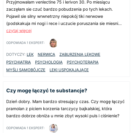
Przyjmowałam venlectine 75 i lerivon 30. Po miesiącu
zaczęłam sie czuć bardzo pobudzenia po tych lekach.
Pojawil sie silny wrwnetrzny niepokój tiki nerwowe
(podskakuja mi nogi i rece i uczucie poruszania sie miesni...
czytaj więcej
ODPOWIADA
1
EKSPERT:
DOTYCZY:
LĘK
NERWICA
ZABURZENIA LĘKOWE
PSYCHIATRIA
PSYCHOLOGIA
PSYCHOTERAPIA
MYŚLI SAMOBÓJCZE
LEKI USPOKAJAJĄCE
Czy mogę łączyć te substancje?
Dzień dobry. Mam bardzo stresujący czas. Czy mogę łączyć
pramolan z piciem korzenia tarczycy bajkalskiej, która
bardzo dobrze obniża u mnie zbyt wysoki puls i ciśnienie?
ODPOWIADA
1
EKSPERT: