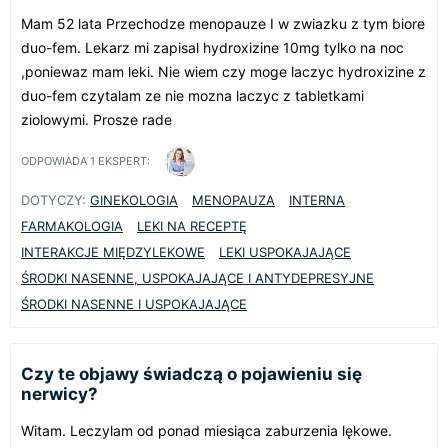
Mam 52 lata Przechodze menopauze I w zwiazku z tym biore
duo-fem. Lekarz mi zapisal hydroxizine 10mg tylko na noc
,poniewaz mam leki. Nie wiem czy moge laczyc hydroxizine z
duo-fem czytalam ze nie mozna laczyc z tabletkami
ziolowymi. Prosze rade
ODPOWIADA
1
EKSPERT:
DOTYCZY:
GINEKOLOGIA
MENOPAUZA
INTERNA
FARMAKOLOGIA
LEKI NA RECEPTĘ
INTERAKCJE MIĘDZYLEKOWE
LEKI USPOKAJAJĄCE
ŚRODKI NASENNE, USPOKAJAJĄCE I ANTYDEPRESYJNE
ŚRODKI NASENNE I USPOKAJAJĄCE
Czy te objawy świadczą o pojawieniu się
nerwicy?
Witam. Leczylam od ponad miesiąca zaburzenia lękowe.