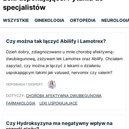
specjalistów
WSZYSTKIE
GINEKOLOGIA
ORTOPEDIA
NEUROLOGI
Czy można tak łączyć Abilify i Lamotrex?
Dzień dobry, zdiagnozowano u mnie chorobę afektywną-
dwubiegunową, zażywam lek Lamotrex oraz Abilify. Chciałam
zapytać, czy można je łączyć z lekami o działaniu
uspokajającym takimi jak valused, nervomix czy valerin?
ODPOWIADA
1
EKSPERT:
DOTYCZY:
CHOROBA AFEKTYWNA DWUBIEGUNOWA
FARMAKOLOGIA
LEKI USPOKAJAJĄCE
Czy Hydroksyzyna ma negatywny wpływ na
rozwój ciąży?