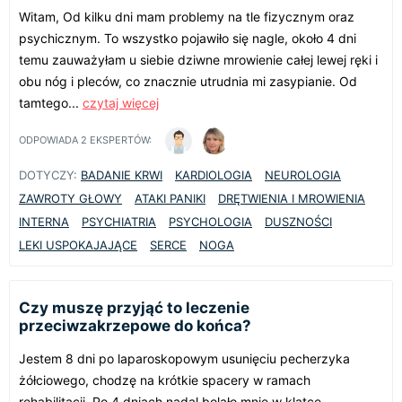
Witam, Od kilku dni mam problemy na tle fizycznym oraz
psychicznym. To wszystko pojawiło się nagle, około 4 dni
temu zauważyłam u siebie dziwne mrowienie całej lewej ręki i
obu nóg i pleców, co znacznie utrudnia mi zasypianie. Od
tamtego...
czytaj więcej
ODPOWIADA
2
EKSPERTÓW:
DOTYCZY:
BADANIE KRWI
KARDIOLOGIA
NEUROLOGIA
ZAWROTY GŁOWY
ATAKI PANIKI
DRĘTWIENIA I MROWIENIA
INTERNA
PSYCHIATRIA
PSYCHOLOGIA
DUSZNOŚCI
LEKI USPOKAJAJĄCE
SERCE
NOGA
Czy muszę przyjąć to leczenie
przeciwzakrzepowe do końca?
Jestem 8 dni po laparoskopowym usunięciu pecherzyka
żółciowego, chodzę na krótkie spacery w ramach
rehabilitacji. Po 4 dniach nadal bolało mnie w klatce