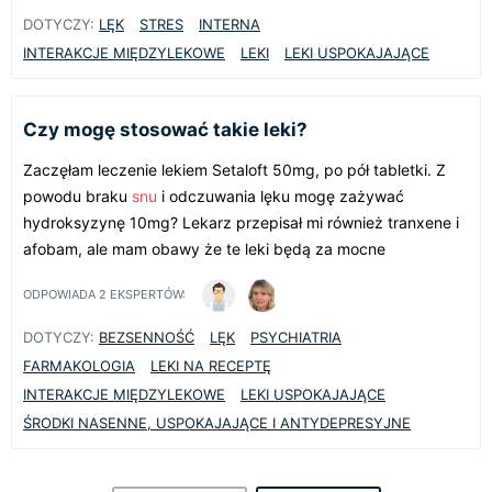
DOTYCZY:
LĘK
STRES
INTERNA
INTERAKCJE MIĘDZYLEKOWE
LEKI
LEKI USPOKAJAJĄCE
Czy mogę stosować takie leki?
Zaczęłam leczenie lekiem Setaloft 50mg, po pół tabletki. Z
powodu braku
snu
i odczuwania lęku mogę zażywać
hydroksyzynę 10mg? Lekarz przepisał mi również tranxene i
afobam, ale mam obawy że te leki będą za mocne
ODPOWIADA
2
EKSPERTÓW:
DOTYCZY:
BEZSENNOŚĆ
LĘK
PSYCHIATRIA
FARMAKOLOGIA
LEKI NA RECEPTĘ
INTERAKCJE MIĘDZYLEKOWE
LEKI USPOKAJAJĄCE
ŚRODKI NASENNE, USPOKAJAJĄCE I ANTYDEPRESYJNE