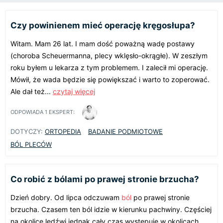
Czy powinienem mieć operację kręgosłupa?
Witam. Mam 26 lat. I mam dość poważną wadę postawy
(choroba Scheuermanna, plecy wklęsło-okrągłe). W zeszłym
roku byłem u lekarza z tym problemem. I zalecił mi operację.
Mówił, że wada będzie się powiększać i warto to zoperować.
Ale dał też...
czytaj więcej
ODPOWIADA
1
EKSPERT:
DOTYCZY:
ORTOPEDIA
BADANIE PODMIOTOWE
BÓL PLECÓW
Co robić z bólami po prawej stronie brzucha?
Dzień dobry. Od lipca odczuwam
ból
po prawej stronie
brzucha. Czasem ten ból idzie w kierunku pachwiny. Częściej
na okolice lędźwi jednak cały czas występuje w okolicach