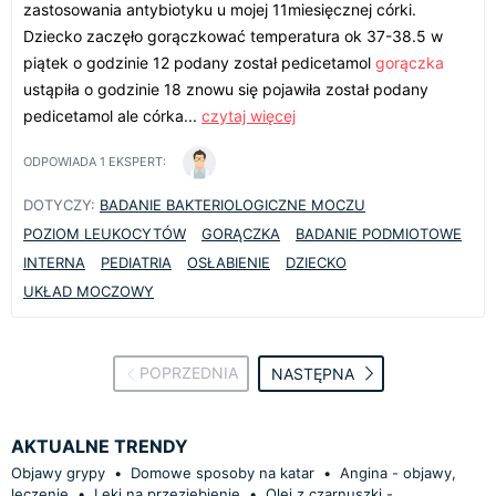
zastosowania antybiotyku u mojej 11miesięcznej córki.
Dziecko zaczęło gorączkować temperatura ok 37-38.5 w
piątek o godzinie 12 podany został pedicetamol
gorączka
ustąpiła o godzinie 18 znowu się pojawiła został podany
pedicetamol ale córka...
czytaj więcej
ODPOWIADA
1
EKSPERT:
DOTYCZY:
BADANIE BAKTERIOLOGICZNE MOCZU
POZIOM LEUKOCYTÓW
GORĄCZKA
BADANIE PODMIOTOWE
INTERNA
PEDIATRIA
OSŁABIENIE
DZIECKO
UKŁAD MOCZOWY
POPRZEDNIA
NASTĘPNA
AKTUALNE TRENDY
Objawy grypy
•
Domowe sposoby na katar
•
Angina - objawy,
leczenie
•
Leki na przeziębienie
•
Olej z czarnuszki -