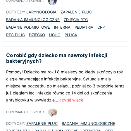
ODPOWIADA
1
EKSPERT:
DOTYCZY:
LARYNGOLOGIA
ZAPALENIE PŁUC
BADANIA IMMUNOLOGICZNE
ZDJĘCIA RTG
BADANIE PODMIOTOWE
INTERNA
PEDIATRIA
CRP
RTG PŁUC
DZIECKO
UCHO
PŁUCA
Co robić gdy dziecko ma nawroty infekcji
bakteryjnych?
Pomocy! Dziecko ma rok i 8 miesiecy od kiedy skończyło rok
ciągłe nawracające infekcje bakteryjne. Sytuacja miała
miejsce na początku po miesiącu, później co 3 tygodnie teraz
już ciągiem leci infekcja równo co 14 dni od skończenia
antybiotyku w wywiadzie...
czytaj więcej
ODPOWIADA
1
EKSPERT:
DOTYCZY:
ZAPALENIE PŁUC
BADANIA IMMUNOLOGICZNE
ZDJĘCIA RTG
BADANIE PODMIOTOWE
PEDIATRIA
CRP