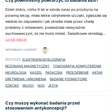
Czy powinniśmy powtórzyć to badania EEG?
Dzień dobry, córka 9 lat w szkole zaraz po przybyciu na
poranną lekcję, miała lekkie odrętwienie szczęki, zgłaszała się
właśnie do odpowiedzi i jak określa miała przez chwilę
problemy z mówieniem, powiedziała niewyraźnie
wychowawczyni, że nie może mówić. Świadkowie określają...
czytaj więcej
ODPOWIADA
1
EKSPERT:
DOTYCZY:
ELEKTROENCEFALOGRAFIA
REZONANS MAGNETYCZNY
TOMOGRAFIA KOMPUTEROWA
NEUROLOGIA
KASZEL
PADACZKA
PRZEZIĘBIENIE
KATAR
DRĘTWIENIA I MROWIENIA
BADANIE PODMIOTOWE
DZIECKO
WŁOSY
NOS
JĘZYK
Czy muszę wykonać badania przed
stosowaniem antykoncepcji?