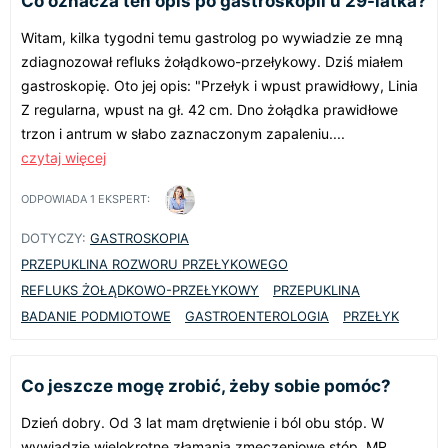
Co oznacza ten opis po gastroskopii u 29-latka?
Witam, kilka tygodni temu gastrolog po wywiadzie ze mną
zdiagnozował refluks żołądkowo-przełykowy. Dziś miałem
gastroskopię. Oto jej opis: "Przełyk i wpust prawidłowy, Linia
Z regularna, wpust na gł. 42 cm. Dno żołądka prawidłowe
trzon i antrum w słabo zaznaczonym zapaleniu....
czytaj więcej
ODPOWIADA
1
EKSPERT:
DOTYCZY:
GASTROSKOPIA
PRZEPUKLINA ROZWORU PRZEŁYKOWEGO
REFLUKS ŻOŁĄDKOWO-PRZEŁYKOWY
PRZEPUKLINA
BADANIE PODMIOTOWE
GASTROENTEROLOGIA
PRZEŁYK
Co jeszcze mogę zrobić, żeby sobie pomóc?
Dzień dobry. Od 3 lat mam drętwienie i ból obu stóp. W
wywiadzie wielokrotne złamania zmęczeniowe stóp. MR