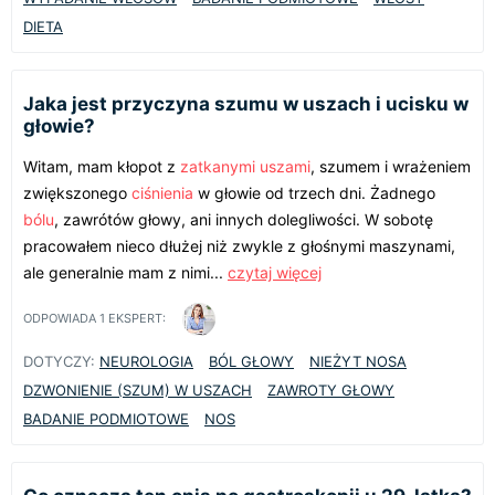
DIETA
Jaka jest przyczyna szumu w uszach i ucisku w
głowie?
Witam, mam kłopot z
zatkanymi uszami
, szumem i wrażeniem
zwiększonego
ciśnienia
w głowie od trzech dni. Żadnego
bólu
, zawrótów głowy, ani innych dolegliwości. W sobotę
pracowałem nieco dłużej niż zwykle z głośnymi maszynami,
ale generalnie mam z nimi...
czytaj więcej
ODPOWIADA
1
EKSPERT:
DOTYCZY:
NEUROLOGIA
BÓL GŁOWY
NIEŻYT NOSA
DZWONIENIE (SZUM) W USZACH
ZAWROTY GŁOWY
BADANIE PODMIOTOWE
NOS