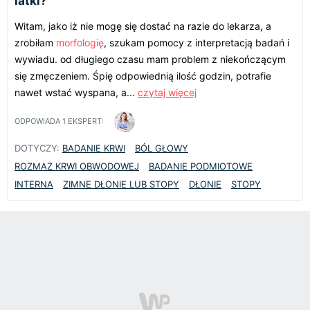
latki?
Witam, jako iż nie mogę się dostać na razie do lekarza, a
zrobiłam
morfologię
, szukam pomocy z interpretacją badań i
wywiadu. od długiego czasu mam problem z niekończącym
się zmęczeniem. Śpię odpowiednią ilość godzin, potrafie
nawet wstać wyspana, a...
czytaj więcej
ODPOWIADA
1
EKSPERT:
DOTYCZY:
BADANIE KRWI
BÓL GŁOWY
ROZMAZ KRWI OBWODOWEJ
BADANIE PODMIOTOWE
INTERNA
ZIMNE DŁONIE LUB STOPY
DŁONIE
STOPY