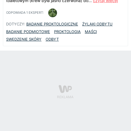
toaletowym (krew była jasno czerwona) do...
czytaj więcej
ODPOWIADA
1
EKSPERT:
DOTYCZY:
BADANIE PROKTOLOGICZNE
ŻYLAKI ODBYTU
BADANIE PODMIOTOWE
PROKTOLOGIA
MAŚCI
SWĘDZENIE SKÓRY
ODBYT