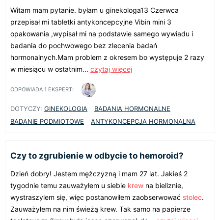
Witam mam pytanie. byłam u ginekologa13 Czerwca
przepisał mi tabletki antykoncepcyjne Vibin mini 3
opakowania ,wypisał mi na podstawie samego wywiadu i
badania do pochwowego bez zlecenia badań
hormonalnych.Mam problem z okresem bo występuje 2 razy
w miesiącu w ostatnim...
czytaj więcej
ODPOWIADA
1
EKSPERT:
DOTYCZY:
GINEKOLOGIA
BADANIA HORMONALNE
BADANIE PODMIOTOWE
ANTYKONCEPCJA HORMONALNA
Czy to zgrubienie w odbycie to hemoroid?
Dzień dobry! Jestem mężczyzną i mam 27 lat. Jakieś 2
tygodnie temu zauważyłem u siebie
krew
na bieliznie,
wystraszylem się, więc postanowiłem zaobserwować
stolec
.
Zauważyłem na nim świeżą krew. Tak samo na papierze