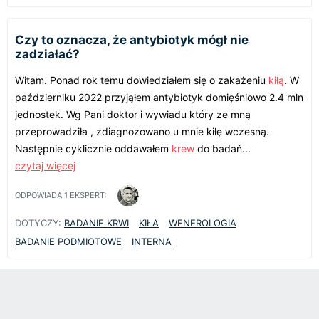
Czy to oznacza, że antybiotyk mógł nie
zadziałać?
Witam. Ponad rok temu dowiedziałem się o zakażeniu
kiłą
. W
październiku 2022 przyjąłem antybiotyk domięśniowo 2.4 mln
jednostek. Wg Pani doktor i wywiadu który ze mną
przeprowadziła , zdiagnozowano u mnie kiłę wczesną.
Następnie cyklicznie oddawałem
krew
do badań...
czytaj więcej
ODPOWIADA
1
EKSPERT:
DOTYCZY:
BADANIE KRWI
KIŁA
WENEROLOGIA
BADANIE PODMIOTOWE
INTERNA