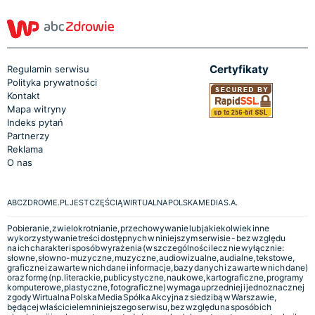
Certyfikaty
Regulamin serwisu
Polityka prywatności
Kontakt
Mapa witryny
Indeks pytań
Partnerzy
Reklama
O nas
ABCZDROWIE.PL JEST CZĘŚCIĄ WIRTUALNA POLSKA MEDIA S.A.
Pobieranie, zwielokrotnianie, przechowywanie lub jakiekolwiek inne
wykorzystywanie treści dostępnych w niniejszym serwisie - bez względu
na ich charakter i sposób wyrażenia (w szczególności lecz nie wyłącznie:
słowne, słowno-muzyczne, muzyczne, audiowizualne, audialne, tekstowe,
graficzne i zawarte w nich dane i informacje, bazy danych i zawarte w nich dane)
oraz formę (np. literackie, publicystyczne, naukowe, kartograficzne, programy
komputerowe, plastyczne, fotograficzne) wymaga uprzedniej i jednoznacznej
zgody Wirtualna Polska Media Spółka Akcyjna z siedzibą w Warszawie,
będącej właścicielem niniejszego serwisu, bez względu na sposób ich