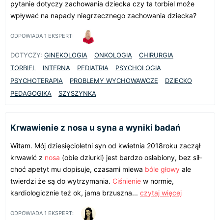
pytanie dotyczy zachowania dziecka czy ta torbiel może
wpływać na napady niegrzecznego zachowania dziecka?
ODPOWIADA
1
EKSPERT:
DOTYCZY:
GINEKOLOGIA
ONKOLOGIA
CHIRURGIA
TORBIEL
INTERNA
PEDIATRIA
PSYCHOLOGIA
PSYCHOTERAPIA
PROBLEMY WYCHOWAWCZE
DZIECKO
PEDAGOGIKA
SZYSZYNKA
Krwawienie z nosa u syna a wyniki badań
Witam. Mój dziesięcioletni syn od kwietnia 2018roku zaczął
krwawić z
nosa
(obie dziurki) jest bardzo osłabiony, bez sił-
choć apetyt mu dopisuje, czasami miewa
bóle głowy
ale
twierdzi że są do wytrzymania.
Ciśnienie
w normie,
kardiologicznie też ok, jama brzuszna...
czytaj więcej
ODPOWIADA
1
EKSPERT: