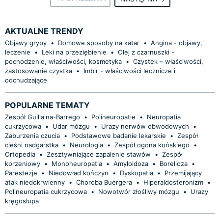
AKTUALNE TRENDY
Objawy grypy
•
Domowe sposoby na katar
•
Angina - objawy,
leczenie
•
Leki na przeziębienie
•
Olej z czarnuszki -
pochodzenie, właściwości, kosmetyka
•
Czystek – właściwości,
zastosowanie czystka
•
Imbir - właściwości lecznicze i
odchudzające
POPULARNE TEMATY
Zespół Guillaina-Barrego
•
Polineuropatie
•
Neuropatia
cukrzycowa
•
Udar mózgu
•
Urazy nerwów obwodowych
•
Zaburzenia czucia
•
Podstawowe badanie lekarskie
•
Zespół
cieśni nadgarstka
•
Neurologia
•
Zespół ogona końskiego
•
Ortopedia
•
Zesztywniające zapalenie stawów
•
Zespół
korzeniowy
•
Mononeuropatia
•
Amyloidoza
•
Borelioza
•
Parestezje
•
Niedowład kończyn
•
Dyskopatia
•
Przemijający
atak niedokrwienny
•
Choroba Buergera
•
Hiperaldosteronizm
•
Polineuropatia cukrzycowa
•
Nowotwór złośliwy mózgu
•
Urazy
kręgosłupa