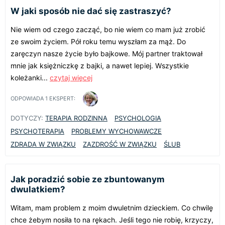
W jaki sposób nie dać się zastraszyć?
Nie wiem od czego zacząć, bo nie wiem co mam już zrobić
ze swoim życiem. Pół roku temu wyszłam za mąż. Do
zaręczyn nasze życie było bajkowe. Mój partner traktował
mnie jak księżniczkę z bajki, a nawet lepiej. Wszystkie
koleżanki...
czytaj więcej
ODPOWIADA
1
EKSPERT:
DOTYCZY:
TERAPIA RODZINNA
PSYCHOLOGIA
PSYCHOTERAPIA
PROBLEMY WYCHOWAWCZE
ZDRADA W ZWIĄZKU
ZAZDROŚĆ W ZWIĄZKU
ŚLUB
Jak poradzić sobie ze zbuntowanym
dwulatkiem?
Witam, mam problem z moim dwuletnim dzieckiem. Co chwilę
chce żebym nosiła to na rękach. Jeśli tego nie robię, krzyczy,