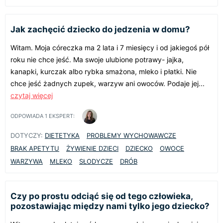
Jak zachęcić dziecko do jedzenia w domu?
Witam. Moja córeczka ma 2 lata i 7 miesięcy i od jakiegoś pół
roku nie chce jeść. Ma swoje ulubione potrawy- jajka,
kanapki, kurczak albo rybka smażona, mleko i płatki. Nie
chce jeść żadnych zupek, warzyw ani owoców. Podaje jej...
czytaj więcej
ODPOWIADA
1
EKSPERT:
DOTYCZY:
DIETETYKA
PROBLEMY WYCHOWAWCZE
BRAK APETYTU
ŻYWIENIE DZIECI
DZIECKO
OWOCE
WARZYWA
MLEKO
SŁODYCZE
DRÓB
Czy po prostu odciąć się od tego człowieka,
pozostawiając między nami tylko jego dziecko?