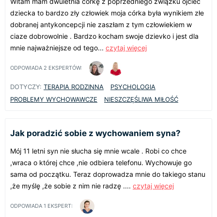
Witam mam dwuletnia córkę z poprzedniego związku ojciec
dziecka to bardzo zły człowiek moja córka była wynikiem złe
dobranej antykoncepcji nie zaszłam z tym człowiekiem w
ciaze dobrowolnie . Bardzo kocham swoje dzievko i jest dla
mnie najważniejsze od tego...
czytaj więcej
ODPOWIADA
2
EKSPERTÓW:
DOTYCZY:
TERAPIA RODZINNA
PSYCHOLOGIA
PROBLEMY WYCHOWAWCZE
NIESZCZĘŚLIWA MIŁOŚĆ
Jak poradzić sobie z wychowaniem syna?
Mój 11 letni syn nie słucha się mnie wcale . Robi co chce
,wraca o której chce ,nie odbiera telefonu. Wychowuje go
sama od początku. Teraz doprowadza mnie do takiego stanu
,że myślę ,że sobie z nim nie radzę ....
czytaj więcej
ODPOWIADA
1
EKSPERT: