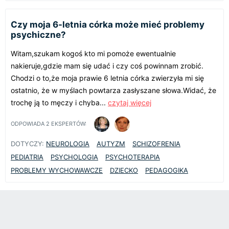
Czy moja 6-letnia córka może mieć problemy
psychiczne?
Witam,szukam kogoś kto mi pomoże ewentualnie
nakieruje,gdzie mam się udać i czy coś powinnam zrobić.
Chodzi o to,że moja prawie 6 letnia córka zwierzyła mi się
ostatnio, że w myślach powtarza zasłyszane słowa.Widać, że
trochę ją to męczy i chyba...
czytaj więcej
ODPOWIADA
2
EKSPERTÓW:
DOTYCZY:
NEUROLOGIA
AUTYZM
SCHIZOFRENIA
PEDIATRIA
PSYCHOLOGIA
PSYCHOTERAPIA
PROBLEMY WYCHOWAWCZE
DZIECKO
PEDAGOGIKA